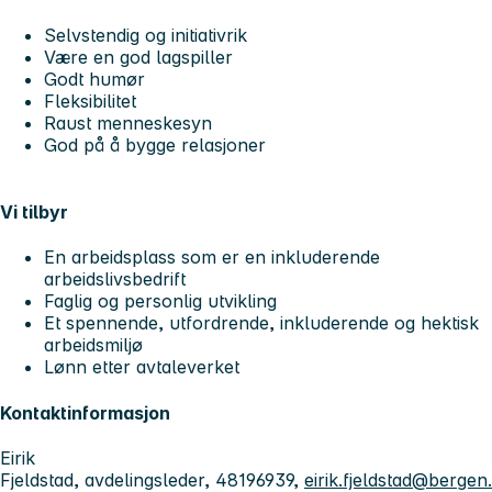
Selvstendig og initiativrik
Være en god lagspiller
Godt humør
Fleksibilitet
Raust menneskesyn
God på å bygge relasjoner
Vi tilbyr
En arbeidsplass som er en inkluderende
arbeidslivsbedrift
Faglig og personlig utvikling
Et spennende, utfordrende, inkluderende og hektisk
arbeidsmiljø
Lønn etter avtaleverket
Kontaktinformasjon
Eirik
Fjeldstad, avdelingsleder, 48196939,
eirik.fjeldstad@bergen.