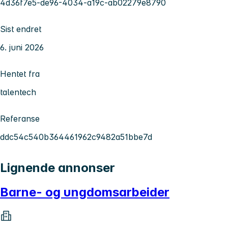
4d36f7e5-de96-4034-a19c-ab02279e8790
Sist endret
6. juni 2026
Hentet fra
talentech
Referanse
ddc54c540b364461962c9482a51bbe7d
Lignende annonser
Barne- og ungdomsarbeider