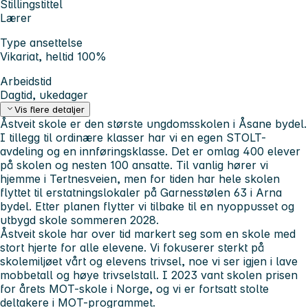
Stillingstittel
Lærer
Type ansettelse
Vikariat, heltid 100%
Arbeidstid
Dagtid, ukedager
Vis flere detaljer
Åstveit skole er den største ungdomsskolen i Åsane bydel.
I tillegg til ordinære klasser har vi en egen STOLT-
avdeling og en innføringsklasse. Det er omlag 400 elever
på skolen og nesten 100 ansatte. Til vanlig hører vi
hjemme i Tertnesveien, men for tiden har hele skolen
flyttet til erstatningslokaler på Garnesstølen 63 i Arna
bydel. Etter planen flytter vi tilbake til en nyoppusset og
utbygd skole sommeren 2028.
Åstveit skole har over tid markert seg som en skole med
stort hjerte for alle elevene. Vi fokuserer sterkt på
skolemiljøet vårt og elevens trivsel, noe vi ser igjen i lave
mobbetall og høye trivselstall. I 2023 vant skolen prisen
for årets MOT-skole i Norge, og vi er fortsatt stolte
deltakere i MOT-programmet.