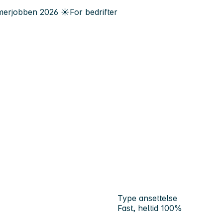
erjobben
2026
☀️
For bedrifter
Type ansettelse
Fast, heltid 100%