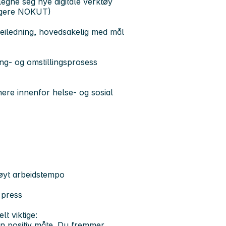
egne seg nye digitale verktøy
ligere NOKUT)
veiledning, hovedsakelig med mål
ng- og omstillingsprosess
ere innenfor helse- og sosial
 høyt arbeidstempo
 press
t viktige:
en positiv måte. Du fremmer