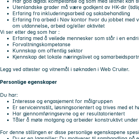
Har god digital kompetanse og som med letthet kan til
Utenlandske grader må være godkjent av HK-dir (tid
Erfaring fra inkluderingsarbeid og saksbehandling
Erfaring fra arbeid i Nav kontor hvor du jobbet med 
om utdannelse, arbeid og/eller aktivitet
Vi ser etter deg som har :
Erfaring med å veilede mennesker som står i en endri
Forvaltningskompetanse
Kunnskap om offentlig sektor
Kjennskap det lokale næringslivet og samarbeidspartn
Legg ved attester og vitnemål i søknaden i Web Cruiter.
Personlige egenskaper
Du har:
Interesse og engasjement for målgruppen
Er serviceinnstilt, løsningsorientert og trives med et
Har gjennomføringsevne og er resultatorientert
Tåler å møte motgang og arbeider konstruktivt under
For denne stillingen er disse personlige egenskapene spesiel
Du er en lagspiller: Du motiverer til samhandling på 