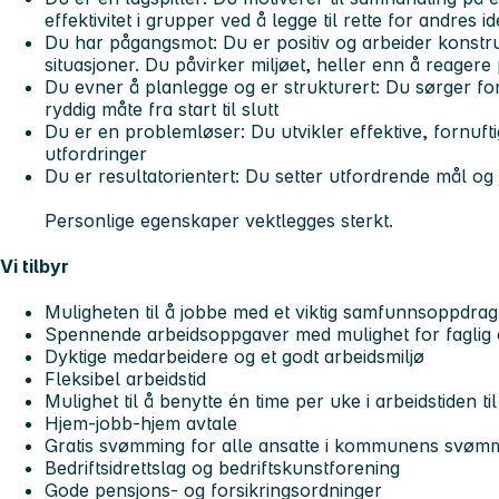
effektivitet i grupper ved å legge til rette for andres
Du har pågangsmot: Du er positiv og arbeider konstruk
situasjoner. Du påvirker miljøet, heller enn å reagere
Du evner å planlegge og er strukturert: Du sørger for
ryddig måte fra start til slutt
Du er en problemløser: Du utvikler effektive, fornuft
utfordringer
Du er resultatorientert: Du setter utfordrende mål og
Personlige egenskaper vektlegges sterkt.
Vi tilbyr
Muligheten til å jobbe med et viktig samfunnsoppdrag
Spennende arbeidsoppgaver med mulighet for faglig o
Dyktige medarbeidere og et godt arbeidsmiljø
Fleksibel arbeidstid
Mulighet til å benytte én time per uke i arbeidstiden til 
Hjem-jobb-hjem avtale
Gratis svømming for alle ansatte i kommunens svøm
Bedriftsidrettslag og bedriftskunstforening
Gode pensjons- og forsikringsordninger