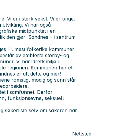
Vi er i sterk vekst. Vi er unge.
 utvikling. Vi har også
rafiske midtpunktet i en
slik den gjør: Sandnes – i sentrum
es 11. mest folkerike kommuner
estår av etablerte storby- og
ner. Vi har idrettsmiljø i
 hele regionen. Kommunen har et
Sandnes er alt dette og mer!
diene romslig, modig og sunn står
medarbeidere.
et i samfunnet. Derfor
jønn, funksjonsevne, seksuell
ig søkerliste selv om søkeren har
Nettsted