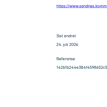
https://www.sandnes.komm
Sist endret
24. juli 2026
Referanse
142b1b244e384f4598652c