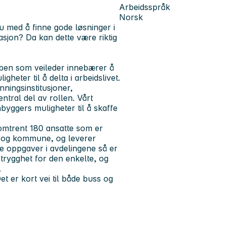
Arbeidsspråk
Norsk
 med å finne gode løsninger i
sjon? Da kan dette være riktig
obben som veileder innebærer å
eter til å delta i arbeidslivet.
ningsinstitusjoner,
tral del av rollen. Vårt
byggers muligheter til å skaffe
omtrent 180 ansatte som er
at og kommune, og leverer
ke oppgaver i avdelingene så er
 trygghet for den enkelte, og
.
et er kort vei til både buss og