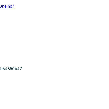
une.no/
5b64850b47