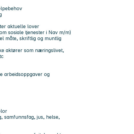
jelpebehov
g
er aktuelle lover
om sosiale tjenester i Nav m/m)
l måte, skriftlig og muntlig
e aktører som næringslivet,
tc
dre arbeidsoppgaver og
elor
, samfunnsfag, jus, helse,