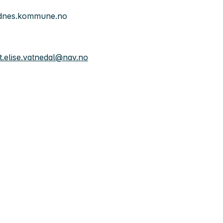
ndnes.kommune.no
t.elise.vatnedal@nav.no