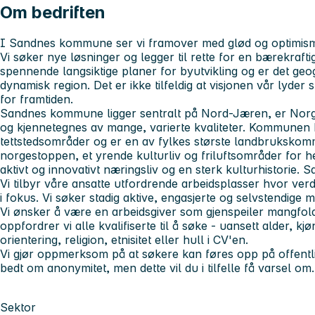
Om bedriften
I Sandnes kommune ser vi framover med glød og optimisme. 
Vi søker nye løsninger og legger til rette for en bærekraftig
spennende langsiktige planer for byutvikling og er det geog
dynamisk region. Det er ikke tilfeldig at visjonen vår lyder 
for framtiden.
Sandnes kommune ligger sentralt på Nord-Jæren, er Norg
og kjennetegnes av mange, varierte kvaliteter. Kommunen b
tettstedsområder og er en av fylkes største landbrukskommu
norgestoppen, et yrende kulturliv og friluftsområder for
aktivt og innovativt næringsliv og en sterk kulturhistorie. 
Vi tilbyr våre ansatte utfordrende arbeidsplasser hvor ver
i fokus. Vi søker stadig aktive, engasjerte og selvstendige 
Vi ønsker å være en arbeidsgiver som gjenspeiler mangfold
oppfordrer vi alle kvalifiserte til å søke - uansett alder, k
orientering, religion, etnisitet eller hull i CV'en.
Vi gjør oppmerksom på at søkere kan føres opp på offentl
bedt om anonymitet, men dette vil du i tilfelle få varsel om.
Sektor