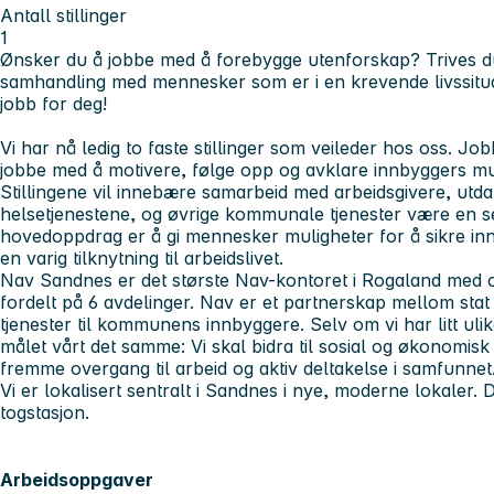
Antall stillinger
1
Ønsker du å jobbe med å forebygge utenforskap? Trives du
samhandling med mennesker som er i en krevende livssitua
jobb for deg!
Vi har nå ledig to faste stillinger som veileder hos oss. J
jobbe med å motivere, følge opp og avklare innbyggers muligh
Stillingene vil innebære samarbeid med arbeidsgivere, utdan
helsetjenestene, og øvrige kommunale tjenester være en sen
hovedoppdrag er å gi mennesker muligheter for å sikre inn
en varig tilknytning til arbeidslivet.
Nav Sandnes er det største Nav-kontoret i Rogaland med 
fordelt på 6 avdelinger. Nav er et partnerskap mellom st
tjenester til kommunens innbyggere. Selv om vi har litt uli
målet vårt det samme: Vi skal bidra til sosial og økonomisk
fremme overgang til arbeid og aktiv deltakelse i samfunnet
Vi er lokalisert sentralt i Sandnes i nye, moderne lokaler. D
togstasjon.
Arbeidsoppgaver