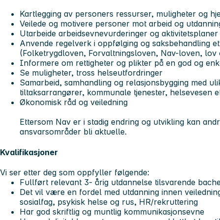
Kartlegging av personers ressurser, muligheter og h
Veilede og motivere personer mot arbeid og utdannin
Utarbeide arbeidsevnevurderinger og aktivitetsplaner
Anvende regelverk i oppfølging og saksbehandling ett
(Folketrygdloven, Forvaltningsloven, Nav-loven, lov 
Informere om rettigheter og plikter på en god og enke
Se muligheter, tross helseutfordringer
Samarbeid, samhandling og relasjonsbygging med ulik
tiltaksarrangører, kommunale tjenester, helsevesen e
Økonomisk råd og veiledning
Ettersom Nav er i stadig endring og utvikling kan an
ansvarsområder bli aktuelle.
Kvalifikasjoner
Vi ser etter deg som oppfyller følgende:
Fullført relevant 3- årig utdannelse tilsvarende bach
Det vil være en fordel med utdanning innen veiledning
sosialfag, psykisk helse og rus, HR/rekruttering
Har god skriftlig og muntlig kommunikasjonsevne