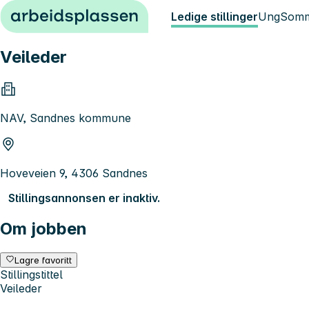
Hopp til innhold
Ledige stillinger
Ung
Somm
Veileder
NAV, Sandnes kommune
Hoveveien 9, 4306 Sandnes
Stillingsannonsen er inaktiv.
Om jobben
Lagre favoritt
Stillingstittel
Veileder