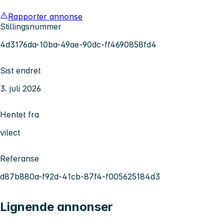
Rapporter annonse
Stillingsnummer
4d3176da-10ba-49ae-90dc-ff4690858fd4
Sist endret
3. juli 2026
Hentet fra
vilect
Referanse
d87b880a-f92d-41cb-87f4-f005625184d3
Lignende annonser