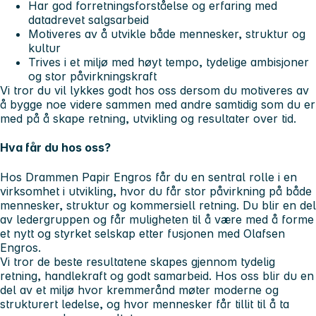
Har god forretningsforståelse og erfaring med
datadrevet salgsarbeid
Motiveres av å utvikle både mennesker, struktur og
kultur
Trives i et miljø med høyt tempo, tydelige ambisjoner
og stor påvirkningskraft
Vi tror du vil lykkes godt hos oss dersom du motiveres av
å bygge noe videre sammen med andre samtidig som du er
med på å skape retning, utvikling og resultater over tid.
Hva får du hos oss?
Hos Drammen Papir Engros får du en sentral rolle i en
virksomhet i utvikling, hvor du får stor påvirkning på både
mennesker, struktur og kommersiell retning. Du blir en del
av ledergruppen og får muligheten til å være med å forme
et nytt og styrket selskap etter fusjonen med Olafsen
Engros.
Vi tror de beste resultatene skapes gjennom tydelig
retning, handlekraft og godt samarbeid. Hos oss blir du en
del av et miljø hvor kremmerånd møter moderne og
strukturert ledelse, og hvor mennesker får tillit til å ta