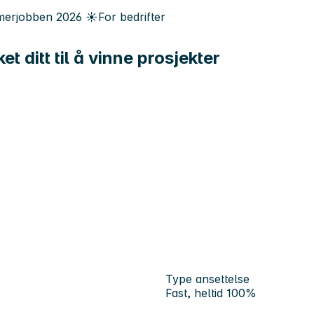
erjobben
2026
☀️
For bedrifter
t ditt til å vinne prosjekter
Type ansettelse
Fast, heltid 100%