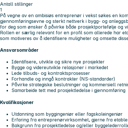
Antall stillinger
1
På vegne av en ambisiøs entreprenør i vekst søkes en kom
gjennomføringsevne og sterkt nettverk i bygg- og anleggsb
for deg som ønsker å påvirke både prosjektportefølje og vi
Rollen er særlig relevant for en profil som allerede har et
som motiveres av å identifisere muligheter og omsette disse 
Ansvarsområder
Identifisere, utvikle og sikre nye prosjekter
Bygge og videreutvikle relasjoner i markedet
Lede tilbuds- og kontraktsprosesser
Forhandle og inngå kontrakter (NS-standarder)
Påvirke strategiske beslutninger og kommersiell retni
Samarbeide tett med prosjektledelse i gjennomføring
Kvalifikasjoner
Utdanning som byggingeniør eller fagskoleingeniør
Erfaring fra entreprenørvirksomhet, gjerne fra etable
Bakgrunn fra prosjektledelse og/eller byggelederroll