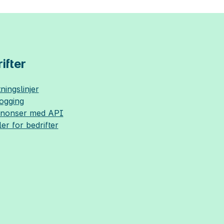
ifter
ningslinjer
logging
nnonser med API
ler for bedrifter