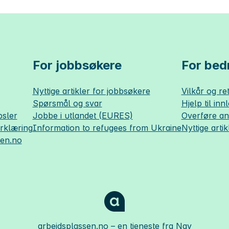
For jobbsøkere
For bedr
Nyttige artikler for jobbsøkere
Vilkår og ret
Spørsmål og svar
Hjelp til inn
sler
Jobbe i utlandet (EURES)
Overføre a
erklæring
Information to refugees from Ukraine
Nyttige artik
sen.no
arbeidsplassen.no
– en tjeneste fra Nav