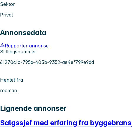
Sektor
Privat
Annonsedata
Rapporter annonse
Stillingsnummer
61270c1c-795a-403b-9352-ae4ef799e9dd
Hentet fra
recman
Lignende annonser
Salgssjef med erfaring fra byggebrans