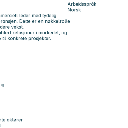
Arbeidsspråk
Norsk
mersiell leder med tydelig
ransjen. Dette er en nøkkelrolle
dere vekst.
ablert relasjoner i markedet, og
til konkrete prosjekter.
ng
rte aktører
e