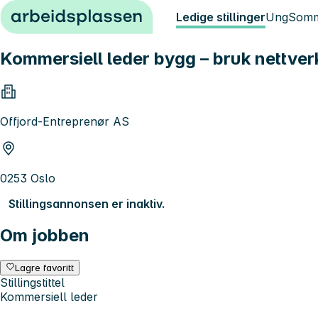
Hopp til innhold
Ledige stillinger
Ung
Somm
Kommersiell leder bygg – bruk nettverke
Offjord-Entreprenør AS
0253 Oslo
Stillingsannonsen er inaktiv.
Om jobben
Lagre favoritt
Stillingstittel
Kommersiell leder