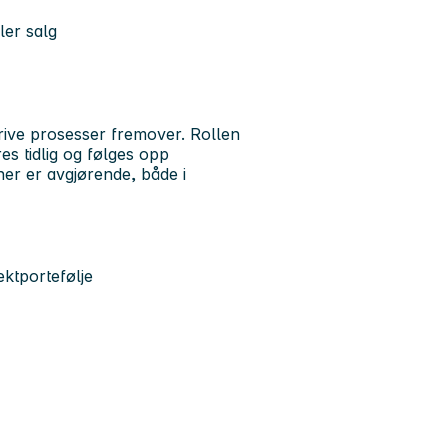
ler salg
g drive prosesser fremover. Rollen
es tidlig og følges opp
ner er avgjørende, både i
ektportefølje