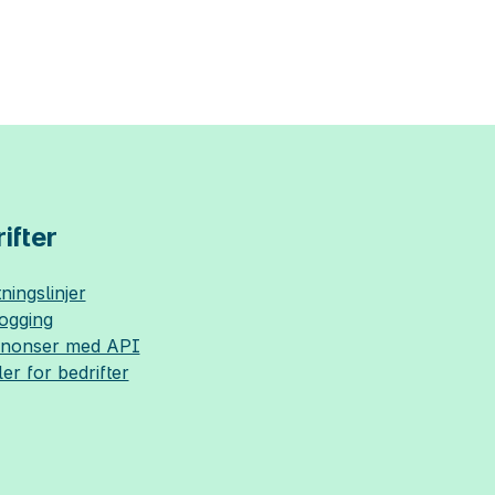
ifter
ningslinjer
logging
nnonser med API
ler for bedrifter