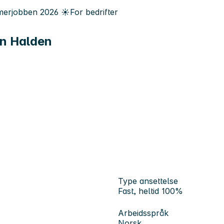
erjobben
2026
☀️
For bedrifter
on Halden
Type ansettelse
Fast, heltid 100%
Arbeidsspråk
Norsk