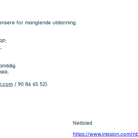
ensere for manglende utdanning.
RP.
.
amtidig.
ikk.
on.com
/ 90 86 65 52).
Nettsted
https://www.inission.com/n