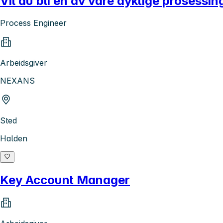
Vil du bli en av våre dyktige prosessin
Process Engineer
Arbeidsgiver
NEXANS
Sted
Halden
Key Account Manager