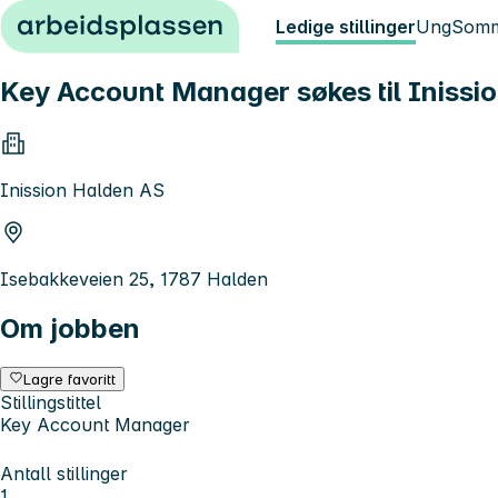
Hopp til innhold
Ledige stillinger
Ung
Somm
Key Account Manager søkes til Inissi
Inission Halden AS
Isebakkeveien 25, 1787 Halden
Om jobben
Lagre favoritt
Stillingstittel
Key Account Manager
Antall stillinger
1