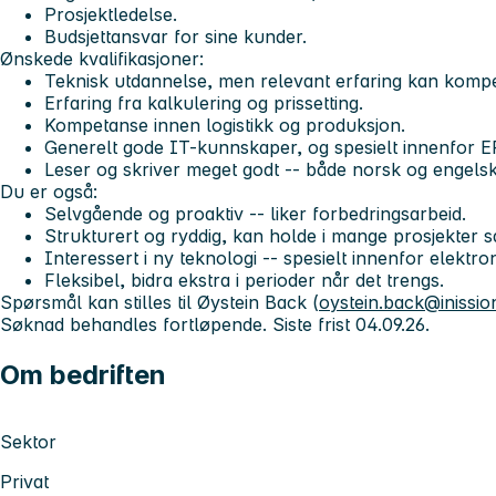
Prosjektledelse.
Budsjettansvar for sine kunder.
Ønskede kvalifikasjoner:
Teknisk utdannelse, men relevant erfaring kan komp
Erfaring fra kalkulering og prissetting.
Kompetanse innen logistikk og produksjon.
Generelt gode IT-kunnskaper, og spesielt innenfor E
Leser og skriver meget godt -- både norsk og engelsk
Du er også:
Selvgående og proaktiv -- liker forbedringsarbeid.
Strukturert og ryddig, kan holde i mange prosjekter s
Interessert i ny teknologi -- spesielt innenfor elektron
Fleksibel, bidra ekstra i perioder når det trengs.
Spørsmål kan stilles til Øystein Back (
oystein.back@inissi
Søknad behandles fortløpende. Siste frist 04.09.26.
Om bedriften
Sektor
Privat