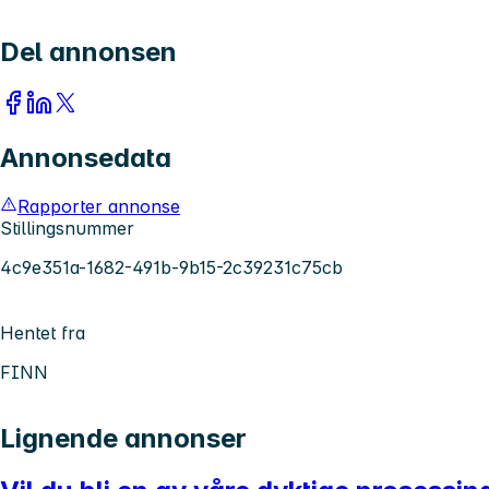
Del annonsen
Annonsedata
Rapporter annonse
Stillingsnummer
4c9e351a-1682-491b-9b15-2c39231c75cb
Hentet fra
FINN
Lignende annonser