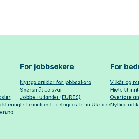
For jobbsøkere
For bedr
Nyttige artikler for jobbsøkere
Vilkår og ret
Spørsmål og svar
Hjelp til inn
sler
Jobbe i utlandet (EURES)
Overføre a
erklæring
Information to refugees from Ukraine
Nyttige artik
sen.no