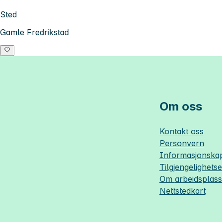
Sted
Gamle Fredrikstad
Om oss
Kontakt oss
Personvern
Informasjonskap
Tilgjengelighets
Om
arbeidsplas
Nettstedkart