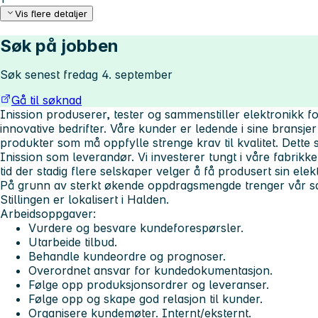
Vis flere detaljer
Søk på jobben
Søk senest fredag 4. september
Gå til søknad
Inission produserer, tester og sammenstiller elektronikk
innovative bedrifter. Våre kunder er ledende i sine bransje
produkter som må oppfylle strenge krav til kvalitet. Dette s
Inission som leverandør. Vi investerer tungt i våre fabrikker
tid der stadig flere selskaper velger å få produsert sin elek
På grunn av sterkt økende oppdragsmengde trenger vår sa
Stillingen er lokalisert i Halden.
Arbeidsoppgaver:
Vurdere og besvare kundeforespørsler.
Utarbeide tilbud.
Behandle kundeordre og prognoser.
Overordnet ansvar for kundedokumentasjon.
Følge opp produksjonsordrer og leveranser.
Følge opp og skape god relasjon til kunder.
Organisere kundemøter. Internt/eksternt.