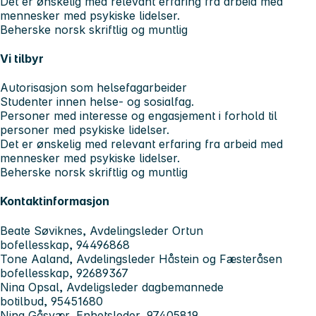
Det er ønskelig med relevant erfaring fra arbeid med
mennesker med psykiske lidelser.
Beherske norsk skriftlig og muntlig
Vi tilbyr
Autorisasjon som helsefagarbeider
Studenter innen helse- og sosialfag.
Personer med interesse og engasjement i forhold til
personer med psykiske lidelser.
Det er ønskelig med relevant erfaring fra arbeid med
mennesker med psykiske lidelser.
Beherske norsk skriftlig og muntlig
Kontaktinformasjon
Beate Søviknes, Avdelingsleder Ortun
bofellesskap, 94496868
Tone Aaland, Avdelingsleder Håstein og Fæsteråsen
bofellesskap, 92689367
Nina Opsal, Avdeligsleder dagbemannede
botilbud, 95451680
Nina Gåsvær, Enhetsleder, 97405819