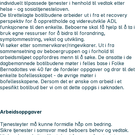
individuelt tilpassede tjenester i henhold til vedtak etter
helse - og sosialtjenesteloven.
De tilrettelagte botilbudene arbeider ut i fra et recovery
perspektiv for å opprettholde og videreutvikle ADL
funksjonene til den enkelte. Beboerne skal få hjelp til å ta i
bruk egne ressurser for å bidra til forandring,
symptommestring, vekst og utvikling.
Vi søker etter sommervikarer/ringevikarer. Ut i fra
sammensetning av beboergruppen og i forhold til
arbeidsmiljøet oppfordres menn til å søke. De ansatte i de
dagbemannede botilbudene møter i felles base i Folke
Bernadottes vei 40 før de fordeler oppgaver og drar til det
enkelte bofellesskapet - de øvrige møter i
bofellesskapene. Dersom det er ønske om arbeid i et
spesifikt botilbud ber vi om at dette oppgis i søknaden.
Arbeidsoppgaver
Tjenesteyter må kunne formidle håp om bedring.
Sikre tjenester i samsvar med beboers behov og vedtak.