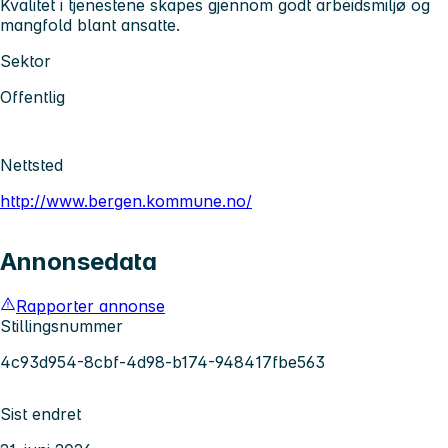
Kvalitet i tjenestene skapes gjennom godt arbeidsmiljø og
mangfold blant ansatte.
Sektor
Offentlig
Nettsted
http://www.bergen.kommune.no/
Annonsedata
Rapporter annonse
Stillingsnummer
4c93d954-8cbf-4d98-b174-948417fbe563
Sist endret