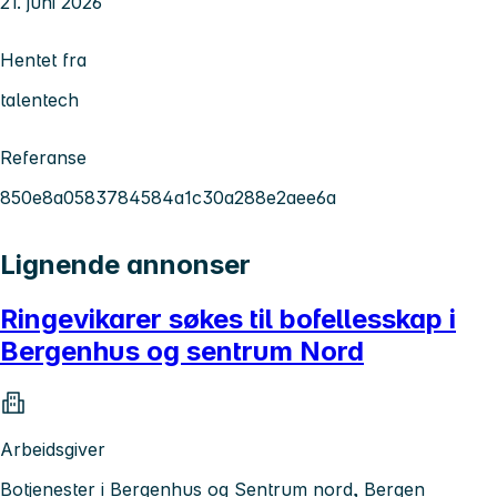
21. juni 2026
Hentet fra
talentech
Referanse
850e8a0583784584a1c30a288e2aee6a
Lignende annonser
Ringevikarer søkes til bofellesskap i
Bergenhus og sentrum Nord
Arbeidsgiver
Botjenester i Bergenhus og Sentrum nord, Bergen