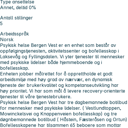
Type ansettelse
Annet, deltid 0%
Antall stillinger
5
Arbeidsspråk
Norsk
Psykisk helse Bergen Vest er en enhet som består av
oppfølgingstjenesten, aktivitetssenter og bofellesskap i
Laksevåg og Fyllingsdalen. Vi yter tjenester til mennesker
med psykiske lidelser både hjemmeboende og i
bofellesskap.
Enheten jobber målrettet for å opprettholde et godt
arbeidsmiljø med høy grad av nærvær, en dynamisk
tjeneste der brukerkvalitet og kompetanseutvikling har
høy prioritet. Vi har som mål å levere recovery-orienterte
tjenester til våre tjenestebrukere.
Psykisk helse Bergen Vest har tre dagbemannede botilbud
for mennesker med psykiske lidelser. ( Vestlundtoppen,
Mowinckelsvei og Knappenveien bofellesskap) og tre
døgnbemannede botilbud ( Håstein, Fæsteråsen og Ortun)
Bofellesskapene har tilsammen 65 beboere som mottar