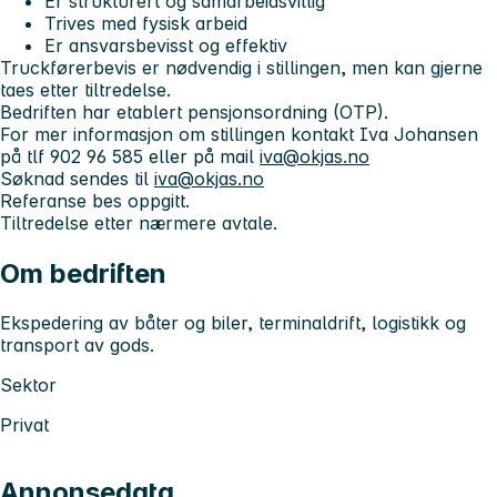
Er strukturert og samarbeidsvillig
Trives med fysisk arbeid
Er ansvarsbevisst og effektiv
Truckførerbevis er nødvendig i stillingen, men kan gjerne
taes etter tiltredelse.
Bedriften har etablert pensjonsordning (OTP).
For mer informasjon om stillingen kontakt Iva Johansen
på tlf 902 96 585 eller på mail
iva@okjas.no
Søknad sendes til
iva@okjas.no
Referanse bes oppgitt.
Tiltredelse etter nærmere avtale.
Om bedriften
Ekspedering av båter og biler, terminaldrift, logistikk og
transport av gods.
Sektor
Privat
Annonsedata