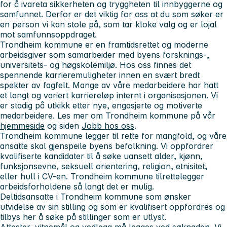
for å ivareta sikkerheten og tryggheten til innbyggerne og
samfunnet. Derfor er det viktig for oss at du som søker er
en person vi kan stole på, som tar kloke valg og er lojal
mot samfunnsoppdraget.
Trondheim kommune er en framtidsrettet og moderne
arbeidsgiver som samarbeider med byens forsknings-,
universitets- og høgskolemiljø. Hos oss finnes det
spennende karrieremuligheter innen en svært bredt
spekter av fagfelt. Mange av våre medarbeidere har hatt
et langt og variert karriereløp internt i organisasjonen. Vi
er stadig på utkikk etter nye, engasjerte og motiverte
medarbeidere. Les mer om Trondheim kommune på vår
hjemmeside
og siden
Jobb hos oss
.
Trondheim kommune legger til rette for mangfold, og våre
ansatte skal gjenspeile byens befolkning. Vi oppfordrer
kvalifiserte kandidater til å søke uansett alder, kjønn,
funksjonsevne, seksuell orientering, religion, etnisitet,
eller hull i CV-en. Trondheim kommune tilrettelegger
arbeidsforholdene så langt det er mulig.
Deltidsansatte i Trondheim kommune som ønsker
utvidelse av sin stilling og som er kvalifisert oppfordres og
tilbys her å søke på stillinger som er utlyst.
Attester, vitnemål og vedlegg må legges ved søknaden. Vi