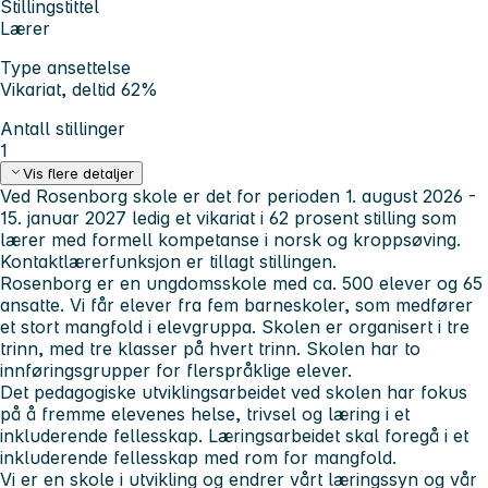
Stillingstittel
Lærer
Type ansettelse
Vikariat, deltid 62%
Antall stillinger
1
Vis flere detaljer
Ved Rosenborg skole er det for perioden 1. august 2026 -
15. januar 2027 ledig et vikariat i 62 prosent stilling som
lærer med formell kompetanse i norsk og kroppsøving.
Kontaktlærerfunksjon er tillagt stillingen.
Rosenborg er en ungdomsskole med ca. 500 elever og 65
ansatte. Vi får elever fra fem barneskoler, som medfører
et stort mangfold i elevgruppa. Skolen er organisert i tre
trinn, med tre klasser på hvert trinn. Skolen har to
innføringsgrupper for flerspråklige elever.
Det pedagogiske utviklingsarbeidet ved skolen har fokus
på å fremme elevenes helse, trivsel og læring i et
inkluderende fellesskap. Læringsarbeidet skal foregå i et
inkluderende fellesskap med rom for mangfold.
Vi er en skole i utvikling og endrer vårt læringssyn og vår