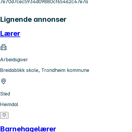
7e70d7cec5934d09880cf65462c47e7a
Lignende annonser
Lærer
Arbeidsgiver
Breidablikk skole, Trondheim kommune
Sted
Heimdal
Barnehagelærer