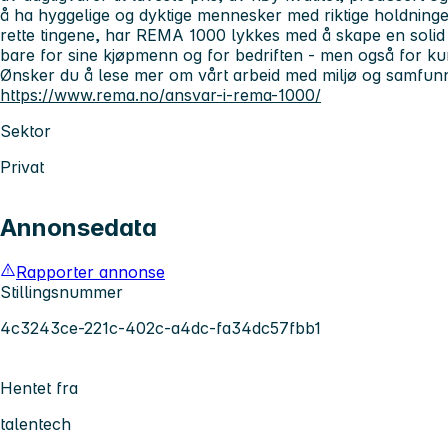
å ha hyggelige og dyktige mennesker med riktige holdning
rette tingene, har REMA 1000 lykkes med å skape en soli
bare for sine kjøpmenn og for bedriften - men også for k
Ønsker du å lese mer om vårt arbeid med miljø og samfun
https://www.rema.no/ansvar-i-rema-1000/
Sektor
Privat
Annonsedata
Rapporter annonse
Stillingsnummer
4c3243ce-221c-402c-a4dc-fa34dc57fbb1
Hentet fra
talentech