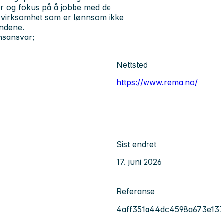
er og fokus på å jobbe med de
d virksomhet som er lønnsom ikke
undene.
nsansvar;
Nettsted
https://www.rema.no/
Sist endret
17. juni 2026
Referanse
4aff351a44dc4598a673e13