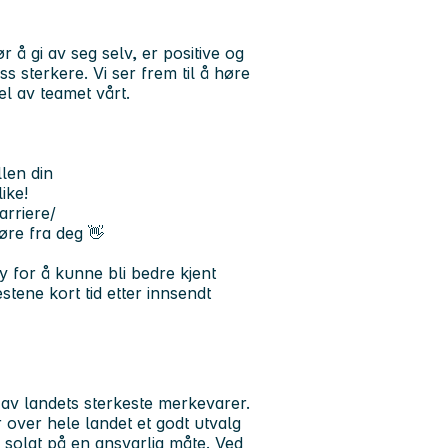
 gi av seg selv, er positive og
ss sterkere. Vi ser frem til å høre
l av teamet vårt.
llen din
ike!
arriere/
øre fra deg 👋
y for å kunne bli bedre kjent
stene kort tid etter innsendt
av landets sterkeste merkevarer.
over hele landet et godt utvalg
og solgt på en ansvarlig måte. Ved