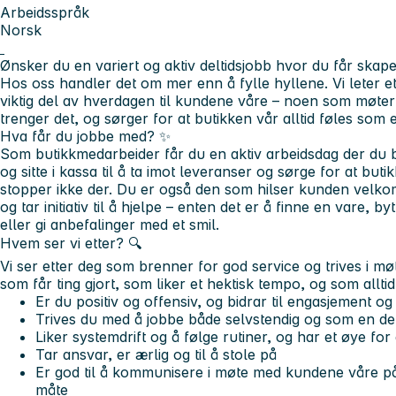
Arbeidsspråk
Norsk
Ønsker du en variert og aktiv deltidsjobb hvor du får sk
Hos oss handler det om mer enn å fylle hyllene. Vi leter 
viktig del av hverdagen til kundene våre – noen som møter
trenger det, og sørger for at butikken vår alltid føles som 
Hva får du jobbe med?
✨
Som butikkmedarbeider får du en aktiv arbeidsdag der du bi
og sitte i kassa til å ta imot leveranser og sørge for at bu
stopper ikke der. Du er også den som hilser kunden velko
og tar initiativ til å hjelpe – enten det er å finne en vare, 
eller gi anbefalinger med et smil.
Hvem ser vi etter? 🔍
Vi ser etter deg som brenner for god service og trives i 
som får ting gjort, som liker et hektisk tempo, og som alltid
Er du positiv og offensiv, og bidrar til engasjement og 
Trives du med å jobbe både selvstendig og som en de
Liker systemdrift og å følge rutiner, og har et øye for 
Tar ansvar, er ærlig og til å stole på
Er god til å kommunisere i møte med kundene våre på
måte