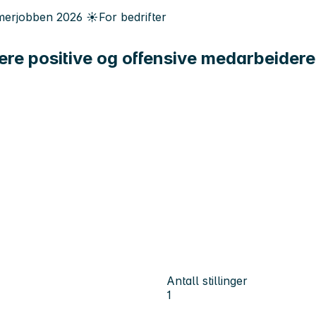
erjobben
2026
☀️
For bedrifter
re positive og offensive medarbeidere
Antall stillinger
1