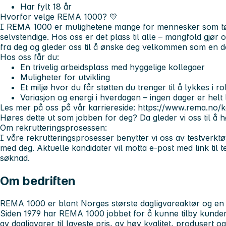
Har fylt 18 år
Hvorfor velge REMA 1000?
💙
I REMA 1000 er mulighetene mange for mennesker som tør å
selvstendige. Hos oss er det plass til alle – mangfold gjør o
fra deg og gleder oss til å ønske deg velkommen som en de
Hos oss får du:
En trivelig arbeidsplass med hyggelige kollegaer
Muligheter for utvikling
Et miljø hvor du får støtten du trenger til å lykkes i ro
Variasjon og energi i hverdagen – ingen dager er helt l
Les mer på oss på vår karriereside: https://www.rema.no/k
Høres dette ut som jobben for deg? Da gleder vi oss til å h
Om rekrutteringsprosessen:
I våre rekrutteringsprosesser benytter vi oss av testverktø
med deg. Aktuelle kandidater vil motta e-post med link til te
søknad.
Om bedriften
REMA 1000 er blant Norges største dagligvareaktør og en 
Siden 1979 har REMA 1000 jobbet for å kunne tilby kunder 
av dagligvarer til laveste pris, av høy kvalitet, produsert 