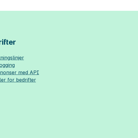
ifter
ningslinjer
logging
nnonser med API
ler for bedrifter