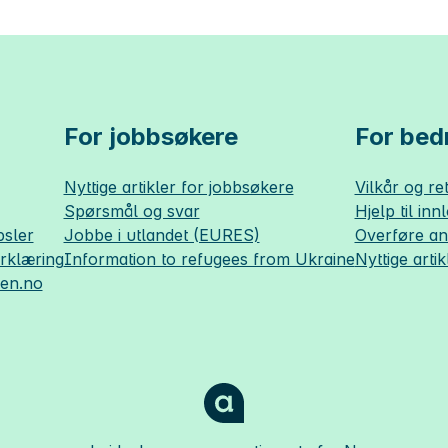
For jobbsøkere
For bedr
Nyttige artikler for jobbsøkere
Vilkår og ret
Spørsmål og svar
Hjelp til inn
sler
Jobbe i utlandet (EURES)
Overføre a
erklæring
Information to refugees from Ukraine
Nyttige artik
sen.no