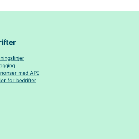
ifter
ningslinjer
logging
nnonser med API
ler for bedrifter