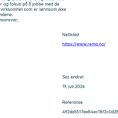
er og fokus på å jobbe med de
d virksomhet som er lønnsom ikke
undene.
nsansvar;
Nettsted
https://www.rema.no/
Sist endret
19. juli 2026
Referanse
492da5517ee84ec18f2c0d2