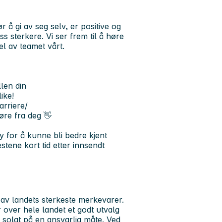
 gi av seg selv, er positive og
ss sterkere. Vi ser frem til å høre
l av teamet vårt.
llen din
ike!
arriere/
øre fra deg 👋
y for å kunne bli bedre kjent
stene kort tid etter innsendt
av landets sterkeste merkevarer.
over hele landet et godt utvalg
og solgt på en ansvarlig måte. Ved