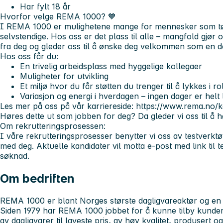
Har fylt 18 år
Hvorfor velge REMA 1000?
💙
I REMA 1000 er mulighetene mange for mennesker som tør å
selvstendige. Hos oss er det plass til alle – mangfold gjør o
fra deg og gleder oss til å ønske deg velkommen som en de
Hos oss får du:
En trivelig arbeidsplass med hyggelige kollegaer
Muligheter for utvikling
Et miljø hvor du får støtten du trenger til å lykkes i ro
Variasjon og energi i hverdagen – ingen dager er helt l
Les mer på oss på vår karriereside: https://www.rema.no/k
Høres dette ut som jobben for deg? Da gleder vi oss til å h
Om rekrutteringsprosessen:
I våre rekrutteringsprosesser benytter vi oss av testverktø
med deg. Aktuelle kandidater vil motta e-post med link til te
søknad.
Om bedriften
REMA 1000 er blant Norges største dagligvareaktør og en 
Siden 1979 har REMA 1000 jobbet for å kunne tilby kunder 
av dagligvarer til laveste pris, av høy kvalitet, produsert 