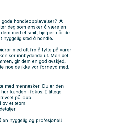
ape gode handleopplevelser?
🤩
etter deg som ønsker å være en
 dem med et smil, hjelper når de
et hyggelig sted å handle.
drar med alt fra å fylle på varer
tikken ser innbydende ut. Men det
mmen, gir dem en god avskjed,
bytte noe de ikke var fornøyd med,
møte med mennesker. Du er den
 har kunden i fokus. I tillegg:
trivsel på jobb
l av et team
detaljer
 en hyggelig og profesjonell