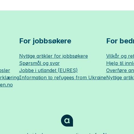
For jobbsøkere
For bedr
Nyttige artikler for jobbsøkere
Vilkår og ret
Spørsmål og svar
Hjelp til inn
sler
Jobbe i utlandet (EURES)
Overføre a
erklæring
Information to refugees from Ukraine
Nyttige artik
sen.no