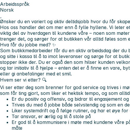
Arbeidsspråk
Norsk
Ønsker du en variert og aktiv deltidsjobb hvor du får sk
Hos oss handler det om mer enn å fylle hyllene. Vi leter 
viktig del av hverdagen til kundene våre – noen som møter
trenger det, og sørger for at butikken vår alltid føles som 
Hva får du jobbe med?
✨
Som butikkmedarbeider får du en aktiv arbeidsdag der du bi
og sitte i kassa til å ta imot leveranser og sørge for at bu
stopper ikke der. Du er også den som hilser kunden velko
og tar initiativ til å hjelpe – enten det er å finne en vare, 
eller gi anbefalinger med et smil.
Hvem ser vi etter? 🔍
Vi ser etter deg som brenner for god service og trives i 
som får ting gjort, som liker et hektisk tempo, og som alltid
Er du positiv og offensiv, og bidrar til engasjement og 
Trives du med å jobbe både selvstendig og som en de
Liker systemdrift og å følge rutiner, og har et øye for 
Tar ansvar, er ærlig og til å stole på
Er god til å kommunisere i møte med kundene våre på
måte