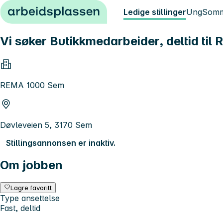
Hopp til innhold
Ledige stillinger
Ung
Somm
Vi søker Butikkmedarbeider, deltid ti
REMA 1000 Sem
Døvleveien 5, 3170 Sem
Stillingsannonsen er inaktiv.
Om jobben
Lagre favoritt
Type ansettelse
Fast, deltid