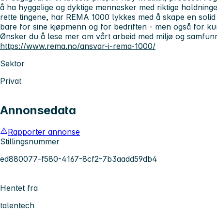
å ha hyggelige og dyktige mennesker med riktige holdning
rette tingene, har REMA 1000 lykkes med å skape en soli
bare for sine kjøpmenn og for bedriften - men også for k
Ønsker du å lese mer om vårt arbeid med miljø og samfun
https://www.rema.no/ansvar-i-rema-1000/
Sektor
Privat
Annonsedata
Rapporter annonse
Stillingsnummer
ed880077-f580-4167-8cf2-7b3aadd59db4
Hentet fra
talentech