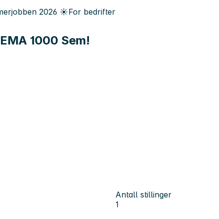
erjobben
2026
☀️
For bedrifter
l REMA 1000 Sem!
Antall stillinger
1