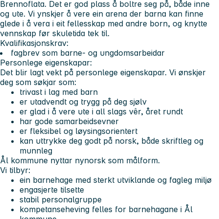
Brennoflata. Det er god plass å boltre seg på, både inne
og ute. Vi ynskjer å vere ein arena der barna kan finne
glede i å vera i eit fellesskap med andre born, og knytte
vennskap før skuletida tek til.
Kvalifikasjonskrav:
fagbrev som barne- og ungdomsarbeidar
Personlege eigenskapar:
Det blir lagt vekt på personlege eigenskapar. Vi ønskjer
deg som søkjar som:
trivast i lag med barn
er utadvendt og trygg på deg sjølv
er glad i å vere ute i all slags vêr, året rundt
har gode samarbeidsevner
er fleksibel og løysingsorientert
kan uttrykke deg godt på norsk, både skriftleg og
munnleg
Ål kommune nyttar nynorsk som målform.
Vi tilbyr:
ein barnehage med sterkt utviklande og fagleg miljø
engasjerte tilsette
stabil personalgruppe
kompetanseheving felles for barnehagane i Ål
kommune