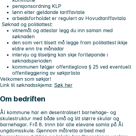
pensjonsordning KLP
lønn etter gjeldande tariffavtale
arbeidsforholdet er regulert av Hovudtariffavtala
Søknad og politiattest:
vitnemål og attestar legg du inn saman med
søknaden
den som vert tilsett må legge fram politiattest ikkje
eldre enn tre månadar
intervju og tilsetjing kan skje fortløpande i
søknadsperioden
kommunen følgjer offentleglova § 25 ved eventuell
offentleggjering av søkjarlista
Velkomen som søkjar!
Link til søknadsskjema:
Søk her
Om bedriften
Ål kommune har ein desentralisert barnehage- og
skulestruktur med både små og litt større skular og
barnehagar. Frå 8. trinn blir alle elevane samla på Ål
ungdomsskule. Gjennom målretta arbeid med