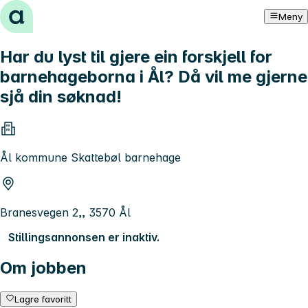
Hopp til innhold
Meny
Har du lyst til gjere ein forskjell for
barnehageborna i Ål? Då vil me gjerne
sjå din søknad!
Ål kommune Skattebøl barnehage
Branesvegen 2,, 3570 Ål
Stillingsannonsen er inaktiv.
Om jobben
Lagre favoritt