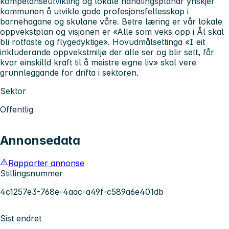
kompetanseutvikling og lokale handlingsplanar ynskjer
kommunen å utvikle gode profesjonsfellesskap i
barnehagane og skulane våre. Betre læring er vår lokale
oppvekstplan og visjonen er «Alle som veks opp i Ål skal
bli rotfaste og flygedyktige». Hovudmålsettinga «I eit
inkluderande oppvekstmiljø der alle ser og blir sett, får
kvar einskilld kraft til å meistre eigne liv» skal vere
grunnleggande for drifta i sektoren.
Sektor
Offentlig
Annonsedata
Rapporter annonse
Stillingsnummer
4c1257e3-768e-4aac-a49f-c589a6e401db
Sist endret