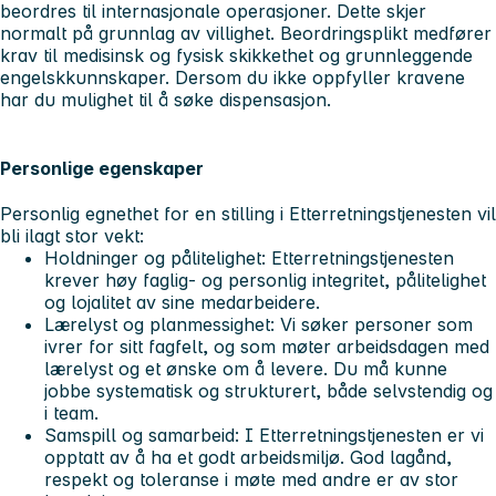
beordres til internasjonale operasjoner. Dette skjer
normalt på grunnlag av villighet. Beordringsplikt medfører
krav til medisinsk og fysisk skikkethet og grunnleggende
engelskkunnskaper. Dersom du ikke oppfyller kravene
har du mulighet til å søke dispensasjon.
Personlige egenskaper
Personlig egnethet for en stilling i Etterretningstjenesten vil
bli ilagt stor vekt:
Holdninger og pålitelighet: Etterretningstjenesten
krever høy faglig- og personlig integritet, pålitelighet
og lojalitet av sine medarbeidere.
Lærelyst og planmessighet: Vi søker personer som
ivrer for sitt fagfelt, og som møter arbeidsdagen med
lærelyst og et ønske om å levere. Du må kunne
jobbe systematisk og strukturert, både selvstendig og
i team.
Samspill og samarbeid: I Etterretningstjenesten er vi
opptatt av å ha et godt arbeidsmiljø. God lagånd,
respekt og toleranse i møte med andre er av stor