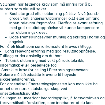
Stillingen har følgende krav som må innfris for å bli
vurdert som aktuell søker:
Bachelorgrad eller utdanning på tilsv. Nivå (cand.-
grader, tidl. Ingeniørutdanninger o.l.) eller omfang
innen relevant fagområde. Flerårig relevant erfaring
med god resultatoppnåelse vil kunne kompensere
for utdanningskravet.
Gode fremstillingsevner muntlig og skriftlig i norsk og
engelsk.
For å bli tilsatt som seniorkonsulent kreves i tillegg:
Lang relevant erfaring med god resultatoppnåelse.
I tillegg er det ønskelig om du har:
Teknisk utdanning med vekt på radioteknikk,
informatikk eller beslektede fag.
Særskilte krav for stilling i Etterretningstjenesten:
Søkere må tilfredsstille kravene til høyeste
sikkerhetsklarering.
For ansettelse i Etterretningstjenesten kan man ikke ha
annet enn norsk statsborgerskap ved
ansettelsestidspunktet.
Stillingen er underlagt beordringsplikt, jf. forsvarsloven og
forsvarstilsatteforskriften, som innebærer at du kan