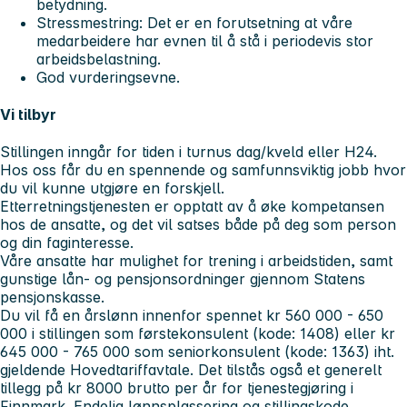
betydning.
Stressmestring: Det er en forutsetning at våre
medarbeidere har evnen til å stå i periodevis stor
arbeidsbelastning.
God vurderingsevne.
Vi tilbyr
Stillingen inngår for tiden i turnus dag/kveld eller H24.
Hos oss får du en spennende og samfunnsviktig jobb hvor
du vil kunne utgjøre en forskjell.
Etterretningstjenesten er opptatt av å øke kompetansen
hos de ansatte, og det vil satses både på deg som person
og din faginteresse.
Våre ansatte har mulighet for trening i arbeidstiden, samt
gunstige lån- og pensjonsordninger gjennom Statens
pensjonskasse.
Du vil få en årslønn innenfor spennet kr 560 000 - 650
000 i stillingen som førstekonsulent (kode: 1408) eller kr
645 000 - 765 000 som seniorkonsulent (kode: 1363) iht.
gjeldende Hovedtariffavtale. Det tilstås også et generelt
tillegg på kr 8000 brutto per år for tjenestegjøring i
Finnmark. Endelig lønnsplassering og stillingskode