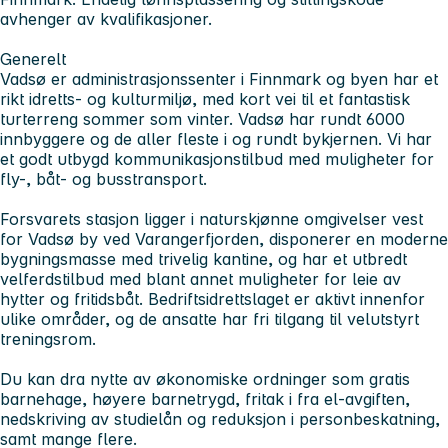
avhenger av kvalifikasjoner.
Generelt
Vadsø er administrasjonssenter i Finnmark og byen har et
rikt idretts- og kulturmiljø, med kort vei til et fantastisk
turterreng sommer som vinter. Vadsø har rundt 6000
innbyggere og de aller fleste i og rundt bykjernen. Vi har
et godt utbygd kommunikasjonstilbud med muligheter for
fly-, båt- og busstransport.
Forsvarets stasjon ligger i naturskjønne omgivelser vest
for Vadsø by ved Varangerfjorden, disponerer en moderne
bygningsmasse med trivelig kantine, og har et utbredt
velferdstilbud med blant annet muligheter for leie av
hytter og fritidsbåt. Bedriftsidrettslaget er aktivt innenfor
ulike områder, og de ansatte har fri tilgang til velutstyrt
treningsrom.
Du kan dra nytte av økonomiske ordninger som gratis
barnehage, høyere barnetrygd, fritak i fra el-avgiften,
nedskriving av studielån og reduksjon i personbeskatning,
samt mange flere.