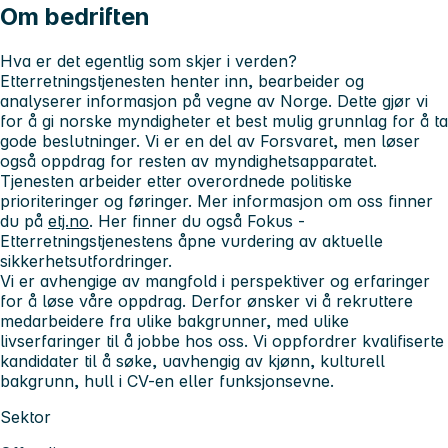
Om bedriften
Hva er det
egentlig
som skjer i verden?
Etterretningstjenesten henter inn, bearbeider og
analyserer informasjon på vegne av Norge. Dette gjør vi
for å gi norske myndigheter et best mulig grunnlag for å ta
gode beslutninger. Vi er en del av Forsvaret, men løser
også oppdrag for resten av myndighetsapparatet.
Tjenesten arbeider etter overordnede politiske
prioriteringer og føringer. Mer informasjon om oss finner
du på
etj.no
. Her finner du også Fokus -
Etterretningstjenestens åpne vurdering av aktuelle
sikkerhetsutfordringer.
Vi er avhengige av mangfold i perspektiver og erfaringer
for å løse våre oppdrag. Derfor ønsker vi å rekruttere
medarbeidere fra ulike bakgrunner, med ulike
livserfaringer til å jobbe hos oss. Vi oppfordrer kvalifiserte
kandidater til å søke, uavhengig av kjønn, kulturell
bakgrunn, hull i CV-en eller funksjonsevne.
Sektor