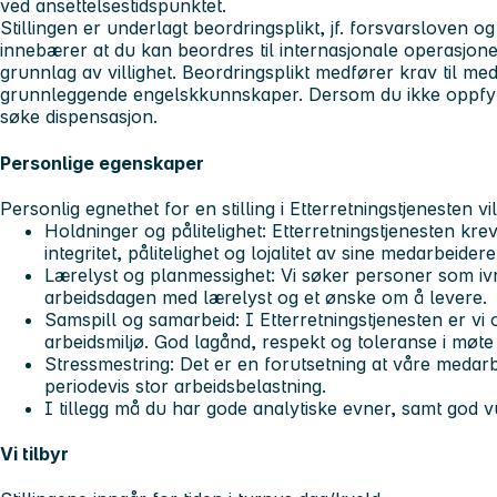
ved ansettelsestidspunktet.
Stillingen er underlagt beordringsplikt, jf. forsvarsloven og
innebærer at du kan beordres til internasjonale operasjone
grunnlag av villighet. Beordringsplikt medfører krav til med
grunnleggende engelskkunnskaper. Dersom du ikke oppfyll
søke dispensasjon.
Personlige egenskaper
Personlig egnethet for en stilling i Etterretningstjenesten vil 
Holdninger og pålitelighet: Etterretningstjenesten kre
integritet, pålitelighet og lojalitet av sine medarbeidere
Lærelyst og planmessighet: Vi søker personer som ivre
arbeidsdagen med lærelyst og et ønske om å levere.
Samspill og samarbeid: I Etterretningstjenesten er vi 
arbeidsmiljø. God lagånd, respekt og toleranse i møte
Stressmestring: Det er en forutsetning at våre medarbe
periodevis stor arbeidsbelastning.
I tillegg må du har gode analytiske evner, samt god 
Vi tilbyr