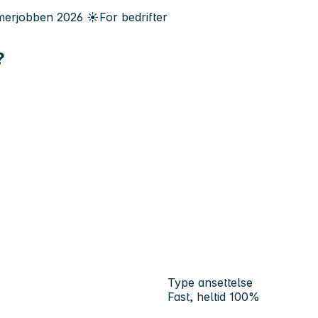
erjobben
2026
☀️
For bedrifter
?
Type ansettelse
Fast, heltid 100%