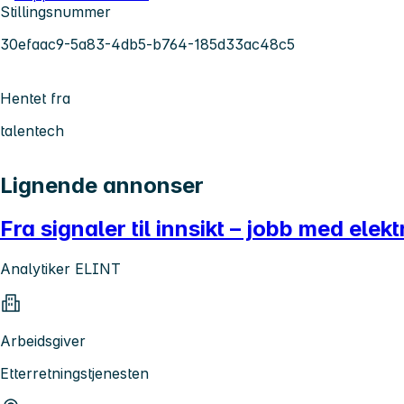
Stillingsnummer
30efaac9-5a83-4db5-b764-185d33ac48c5
Hentet fra
talentech
Lignende annonser
Fra signaler til innsikt – jobb med elek
Analytiker ELINT
Arbeidsgiver
Etterretningstjenesten