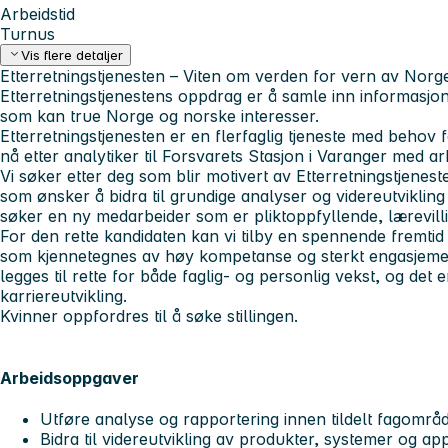
Arbeidstid
Turnus
Vis flere detaljer
Etterretningstjenesten – Viten om verden for vern av Norg
Etterretningstjenestens oppdrag er å samle inn informasjon
som kan true Norge og norske interesser.
Etterretningstjenesten er en flerfaglig tjeneste med behov 
nå etter analytiker til Forsvarets Stasjon i Varanger med ar
Vi søker etter deg som blir motivert av Etterretningstjene
som ønsker å bidra til grundige analyser og videreutvikling
søker en ny medarbeider som er pliktoppfyllende, lærevil
For den rette kandidaten kan vi tilby en spennende fremtid 
som kjennetegnes av høy kompetanse og sterkt engasjement
legges til rette for både faglig- og personlig vekst, og det 
karriereutvikling.
Kvinner oppfordres til å søke stillingen.
Arbeidsoppgaver
Utføre analyse og rapportering innen tildelt fagområd
Bidra til videreutvikling av produkter, systemer og ap