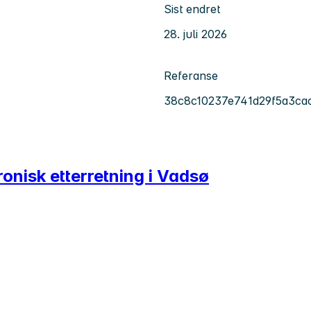
Sist endret
28. juli 2026
Referanse
38c8c10237e741d29f5a3ca
tronisk etterretning i Vadsø