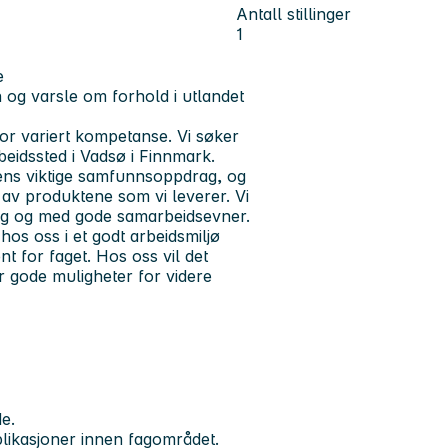
Antall stillinger
1
e
 og varsle om forhold i utlandet
for variert kompetanse. Vi søker
beidssted i Vadsø i Finnmark.
stens viktige samfunnsoppdrag, og
 av produktene som vi leverer. Vi
lig og med gode samarbeidsevner.
hos oss i et godt arbeidsmiljø
 for faget. Hos oss vil det
er gode muligheter for videre
e.
plikasjoner innen fagområdet.