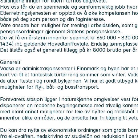
Stillingene inngår for tiden i turnus dag/kveld.
Hos oss får du en spennende og samfunnsviktig jobb hvor d
Etterretningstjenesten er opptatt av å øke kompetansen hos
både på deg som person og din faginteresse.
Våre ansatte har mulighet for trening i arbeidstiden, samt g
pensjonsordninger gjennom Statens pensjonskasse.
Du vil få en årslønn innenfor spennet kr 660 000 - 830 000
1434) iht. gjeldende Hovedtariffavtale. Endelig lønnsplasse
Det tilstås også et generelt tillegg på kr 8000 brutto per år
Generelt
Vadsø er administrasjonssenter i Finnmark og byen har et ri
kort vei til et fantastisk turterreng sommer som vinter. V
de aller fleste i og rundt bykjernen. Vi har et godt utbyg
muligheter for fly-, båt- og busstransport.
Forsvarets stasjon ligger i naturskjønne omgivelser vest f
disponerer en moderne bygningsmasse med trivelig kantine,
med blant annet muligheter for leie av hytter og fritidsbåt. B
innenfor ulike områder, og de ansatte har fri tilgang til vel
Du kan dra nytte av økonomiske ordninger som gratis barn
fra el-avgiften, nedskriving av studielån og reduksjon i p