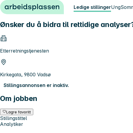
Hopp til innhold
Ledige stillinger
Ung
Somm
Ønsker du å bidra til rettidige analyser
Etterretningstjenesten
Kirkegata, 9800 Vadsø
Stillingsannonsen er inaktiv.
Om jobben
Lagre favoritt
Stillingstittel
Analytiker