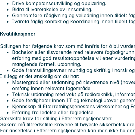
Drive kompetanseutvikling og opplæring.
Bidra til ivaretakelse av innsamling.
Gjennomføre rådgivning og veiledning innen tildelt fag
Ivareta faglig kontakt og koordinering innen tildelt fag
Kvalifikasjoner
Stillingen har følgende krav som må innfris for å bli vurde
Bachelor eller tilsvarende med relevant fagbakgrunn
erfaring med god resultatoppnåelse vil etter vurder
manglende formell utdanning.
Gode fremstillingsevner muntlig og skriftlig i norsk o
I tillegg er det ønskelig om du har:
Mastergrad eller utdanning på tilsvarende nivå (hovedf
omfang innen relevant fagområde.
Teknisk utdanning med vekt på radioteknikk, informati
Gode ferdigheter innen IT og teknologi utover gener
Kjennskap til Etterretningstjenestens virksomhet og Fo
Erfaring fra ledelse eller fagledelse.
Særskilte krav for stilling i Etterretningstjenesten:
Søkere må tilfredsstille kravene til høyeste sikkerhetsklare
For ansettelse i Etterretningstjenesten kan man ikke ha a