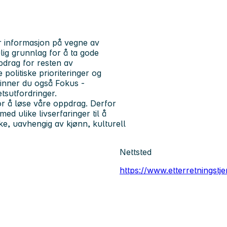
er informasjon på vegne av
lig grunnlag for å ta gode
pdrag for resten av
politiske prioriteringer og
finner du også Fokus -
tsutfordringer.
or å løse våre oppdrag. Derfor
ed ulike livserfaringer til å
øke, uavhengig av kjønn, kulturell
Nettsted
https://www.etterretningstj