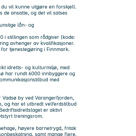
u vil kunne utgjøre en forskjell.
 de ansatte, og det vil satses
unstige lån- og
 i stillingen som rådgiver (kode:
ring avhenger av kvalifikasjoner.
 for tjenestegjøring i Finnmark.
kt idretts- og kulturmiljø, med
adsø har rundt 6000 innbyggere og
d kommunikasjonstilbud med
or Vadsø by ved Varangerfjorden,
 og har et utbredt velferdstilbud
edriftsidrettslaget er aktivt
utstyrt treningsrom.
ehage, høyere barnetrygd, fritak
ersonbeskatning, samt mange flere.