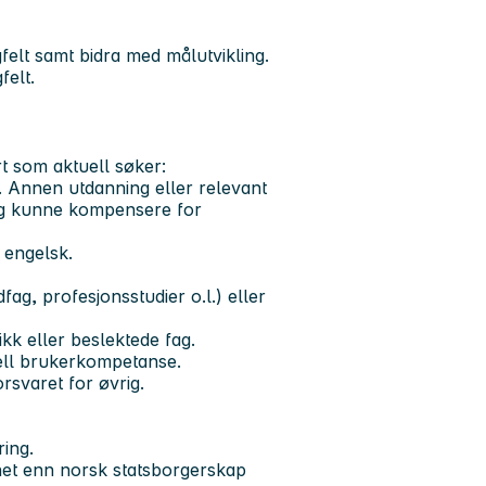
felt samt bidra med målutvikling.
felt.
rt som aktuell søker:
. Annen utdanning eller relevant
ing kunne kompensere for
g engelsk.
ag, profesjonsstudier o.l.) eller
kk eller beslektede fag.
ell brukerkompetanse.
rsvaret for øvrig.
ring.
nnet enn norsk statsborgerskap