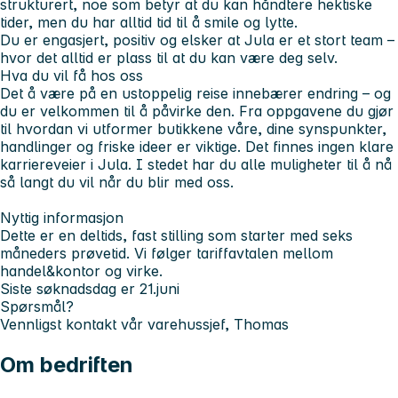
strukturert, noe som betyr at du kan håndtere hektiske
tider, men du har alltid tid til å smile og lytte.
Du er engasjert, positiv og elsker at Jula er et stort team –
hvor det alltid er plass til at du kan være deg selv.
Hva du vil få hos oss
Det å være på en ustoppelig reise innebærer endring – og
du er velkommen til å påvirke den. Fra oppgavene du gjør
til hvordan vi utformer butikkene våre, dine synspunkter,
handlinger og friske ideer er viktige. Det finnes ingen klare
karriereveier i Jula. I stedet har du alle muligheter til å nå
så langt du vil når du blir med oss.
Nyttig informasjon
Dette er en deltids, fast stilling som starter med seks
måneders prøvetid. Vi følger tariffavtalen mellom
handel&kontor og virke.
Siste søknadsdag er 21.juni
Spørsmål?
Vennligst kontakt vår varehussjef, Thomas
Om bedriften