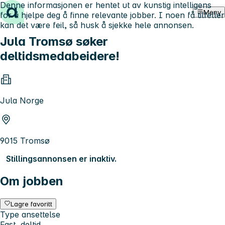
Denne informasjonen er hentet ut av kunstig intelligens
Hopp til innhold
Meny
for å hjelpe deg å finne relevante jobber. I noen få tilfeller
kan det være feil, så husk å sjekke hele annonsen.
Jula Tromsø søker
deltidsmedabeidere!
Jula Norge
9015 Tromsø
Stillingsannonsen er inaktiv.
Om jobben
Lagre favoritt
Type ansettelse
Fast, deltid