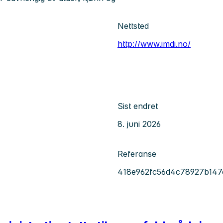
Nettsted
http://www.imdi.no/
Sist endret
8. juni 2026
Referanse
418e962fc56d4c78927b147