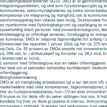
inkluderingsdepartementet (AID). IMDi er et gjennomførin
integreringspolitikken, og skal som forvaltningsorgan og 
kommunenes, sektormyndighetenes og andre samarbeidsp
kompetanse om integrering og mangfold, slik at kommuner
samfunnsoppdrag kan utføres best mulig. Direktoratets h
av nyankomne med flyktningbakgrunn og oppfølging av inte
sysselsetting blant personer med innvandrerbakgrunn, dia
tilrettelegging av offentlige tjenester, forebygging av tvang
av kunnskap. IMDi er nasjonal fagmyndighet for tolking i o
Direktoratet ble opprettet 1. januar 2006 og har ca. 275 an
og Oslo. Ca. 35 prosent av IMDis ansatte har innvandrerba
ca. 398 mill. kr. i driftsbudsjett og forvalter ca. 28,2 mrd. k
i direktoratet er norsk.
I samsvar med Offentleglova kan en søker offentliggjøres
har bedt om at søknaden behandles konfidensielt. Vedkommen
offentliggjøring.
Mangfoldserklæring
IMDi er en mangfoldig arbeidsplass og vi ser det som vår 
medarbeidere med ulike kompetanser, fagkombinasjoner, li
Har du funksjonsnedsettelse, hull i CV-en eller innvandrer
å krysse av for dette når du søker stillingen hos oss. Vi kall
kandidat fra hver av disse gruppene til intervju. Avkrysnin
anonymisert statistikk. Vi ønsker deg velkommen som søke