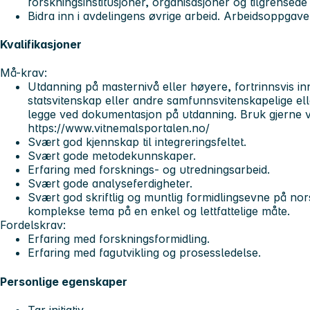
forskningsinstitusjoner, organisasjoner og tilgrensede 
Bidra inn i avdelingens øvrige arbeid. Arbeidsoppgave
Kvalifikasjoner
Må-krav:
Utdanning på masternivå eller høyere, fortrinnsvis 
statsvitenskap eller andre samfunnsvitenskapelige ell
legge ved dokumentasjon på utdanning. Bruk gjerne v
https://www.vitnemalsportalen.no/
Svært god kjennskap til integreringsfeltet.
Svært gode metodekunnskaper.
Erfaring med forsknings- og utredningsarbeid.
Svært gode analyseferdigheter.
Svært god skriftlig og muntlig formidlingsevne på no
komplekse tema på en enkel og lettfattelige måte.
Fordelskrav:
Erfaring med forskningsformidling.
Erfaring med fagutvikling og prosessledelse.
Personlige egenskaper
Tar initiativ.