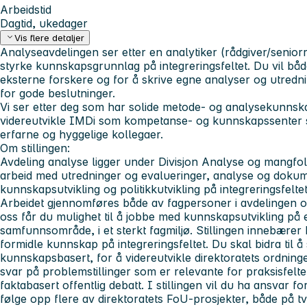
Arbeidstid
Dagtid, ukedager
Vis flere detaljer
Analyseavdelingen ser etter en analytiker (rådgiver/seniorrå
styrke kunnskapsgrunnlag på integreringsfeltet. Du vil bå
eksterne forskere og for å skrive egne analyser og utredn
for gode beslutninger.
Vi ser etter deg som har solide metode- og analysekunnska
videreutvikle IMDi som kompetanse- og kunnskapssente
erfarne og hyggelige kollegaer.
Om stillingen:
Avdeling analyse ligger under Divisjon Analyse og mangfol
arbeid med utredninger og evalueringer, analyse og doku
kunnskapsutvikling og politikkutvikling på integreringsfeltet
Arbeidet gjennomføres både av fagpersoner i avdelingen o
oss får du mulighet til å jobbe med kunnskapsutvikling på 
samfunnsområde, i et sterkt fagmiljø. Stillingen innebærer
formidle kunnskap på integreringsfeltet. Du skal bidra til å
kunnskapsbasert, for å videreutvikle direktoratets ordninger 
svar på problemstillinger som er relevante for praksisfeltet
faktabasert offentlig debatt. I stillingen vil du ha ansvar 
følge opp flere av direktoratets FoU-prosjekter, både på t