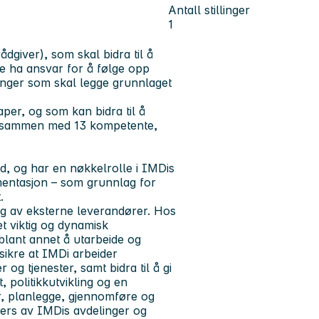
Antall stillinger
1
dgiver), som skal bidra til å
de ha ansvar for å følge opp
inger som skal legge grunnlaget
per, og som kan bidra til å
r sammen med 13 kompetente,
d, og har en nøkkelrolle i IMDis
mentasjon – som grunnlag for
.
g av eksterne leverandører. Hos
et viktig og dynamisk
 blant annet å utarbeide og
 sikre at IMDi arbeider
og tjenester, samt bidra til å gi
, politikkutvikling og en
for, planlegge, gjennomføre og
vers av IMDis avdelinger og