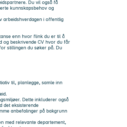
dspartnere. Du vil også få
tifiserte kunnskapsbehov og
arbeidshverdagen i offentlig
anse enn hvor flink du er til å
od og beskrivende CV hvor du får
or stillingen du søker på. Du
ativ til, planlegge, samle inn
eid.
gsmiljøer. Dette inkluderer også
d det eksisterende
emme anbefalinger på bakgrunn
en med relevante departement,