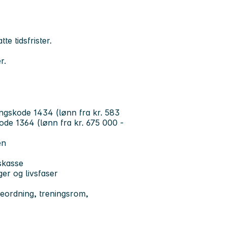
e tidsfrister.
r.
lingskode 1434 (lønn fra kr. 583
kode 1364 (lønn fra kr. 675 000 -
en
skasse
er og livsfaser
neordning, treningsrom,