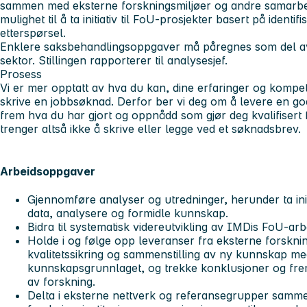
sammen med eksterne forskningsmiljøer og andre samarbei
mulighet til å ta initiativ til FoU-prosjekter basert på iden
etterspørsel.
Enklere saksbehandlingsoppgaver må påregnes som del av 
sektor. Stillingen rapporterer til analysesjef.
Prosess
Vi er mer opptatt av hva du kan, dine erfaringer og kompet
skrive en jobbsøknad. Derfor ber vi deg om å levere en g
frem hva du har gjort og oppnådd som gjør deg kvalifisert f
trenger altså ikke å skrive eller legge ved et søknadsbrev.
Arbeidsoppgaver
Gjennomføre analyser og utredninger, herunder ta initi
data, analysere og formidle kunnskap.
Bidra til systematisk videreutvikling av IMDis FoU-arb
Holde i og følge opp leveranser fra eksterne forsknin
kvalitetssikring og sammenstilling av ny kunnskap me
kunnskapsgrunnlaget, og trekke konklusjoner og fr
av forskning.
Delta i eksterne nettverk og referansegrupper samm