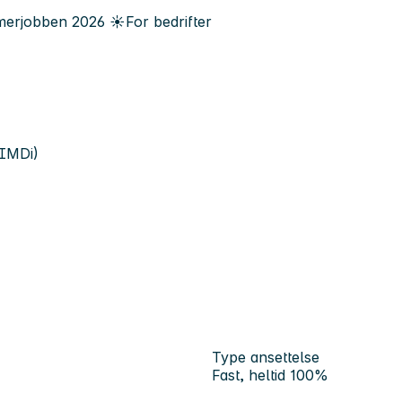
erjobben
2026
☀️
For bedrifter
(IMDi)
Type ansettelse
Fast, heltid 100%