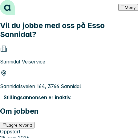
Hopp til innhold
Meny
Vil du jobbe med oss på Esso
Sannidal?
Sannidal Veiservice
Sannidalsveien 164, 3766 Sannidal
Stillingsannonsen er inaktiv.
Om jobben
Lagre favoritt
Oppstart
25. juni 2026