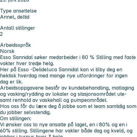
Type ansettelse
Annet, deltid
Antall stillinger
2
Arbeidsspråk
Norsk
Esso Sannidal søker medarbeider i 80 % Stilling med faste
vakter hver tredje helg.
Her på Esso -Delideluca Sannidal kan vi tilby deg en
hektisk hverdag med mange nye utfordringer for ingen
dag er lik.
Arbeidsoppgavene består av kundebehandling, matlaging
og vasking/rydding av lokaler og stasjonsområdet ute-
samt renhold av vaskehall og pumpeområdet.
Hos oss får du lære deg å jobbe som et team samtidig som
du jobber selvstendig.
Om stillingen:
Vi ønsker oss to nye ansatte på laget, en i 80% og en i
60% stilling. Stillingene har vakter både dag og kveld, og
jobber i turnus hver 3 helg.