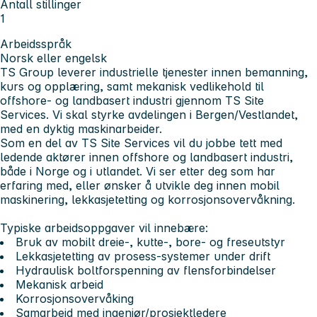
Antall stillinger
1
Arbeidsspråk
Norsk eller engelsk
TS Group leverer industrielle tjenester innen bemanning,
kurs og opplæring, samt mekanisk vedlikehold til
offshore- og landbasert industri gjennom TS Site
Services. Vi skal styrke avdelingen i Bergen/Vestlandet,
med en dyktig maskinarbeider.
Som en del av TS Site Services vil du jobbe tett med
ledende aktører innen offshore og landbasert industri,
både i Norge og i utlandet. Vi ser etter deg som har
erfaring med, eller ønsker å utvikle deg innen mobil
maskinering, lekkasjetetting og korrosjonsovervåkning.
Typiske arbeidsoppgaver vil innebære:
Bruk av mobilt dreie-, kutte-, bore- og freseutstyr
Lekkasjetetting av prosess-systemer under drift
Hydraulisk boltforspenning av flensforbindelser
Mekanisk arbeid
Korrosjonsovervåking
Samarbeid med ingeniør/prosjektledere