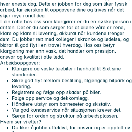
hver eneste dag. Dette er jobben for deg som liker fysisk
arbeid, tar eierskap til oppgavene dine og trives når det
skjer mye rundt deg.
I din rolle hos oss som klargjører er du en nøkkelperson i
driften. Det er du som sørger for at bilene våre er rene,
klare og klare til levering, akkurat når kundene trenger
dem. Du jobber tett med kolleger i skranke og ledelse, og
bidrar til god flyt i en travel hverdag. Hos oss betyr
klargjøring mer enn vask, det handler om presisjon,
ansvar og kvalitet i alle ledd.
Arbeidsoppgaver:
Klargjøre og vaske leiebiler i henhold til Sixt sine
standarder.
Sikre god flyt mellom bestilling, tilgjengelig bilpark og
levering.
Registrere og følge opp skader på biler.
Følge opp service og dekkomlegg.
Håndtere utstyr som barneseter og skistativ.
Yte god kundeservice når situasjonen krever det.
Sørge for orden og struktur på arbeidsplassen.
Hvem ser vi etter?
Du liker å jobbe effektivt, tar ansvar og er opptatt av