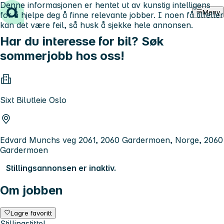
Denne informasjonen er hentet ut av kunstig intelligens
Hopp til innhold
Meny
for å hjelpe deg å finne relevante jobber. I noen få tilfeller
kan det være feil, så husk å sjekke hele annonsen.
Har du interesse for bil? Søk
sommerjobb hos oss!
Sixt Bilutleie Oslo
Edvard Munchs veg 2061, 2060 Gardermoen, Norge, 2060
Gardermoen
Stillingsannonsen er inaktiv.
Om jobben
Lagre favoritt
Stillingstittel