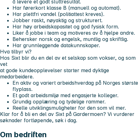
å levere et godt sluttresultat.
Har førerkort klasse B (manuell og automat).
Har plettfri vandel (politiattest kreves).
Jobber raskt, nøyaktig og strukturert.
Har høy arbeidskapasitet og god fysisk form.
Liker å jobbe i team og motiveres av å hjelpe andre.
Behersker norsk og engelsk, muntlig og skriftlig.
Har grunnleggende datakunnskaper.
Hva tilbyr vi
?
Hos Sixt blir du en del av et selskap som vokser, og som
vet
at gode kundeopplevelser starter med dyktige
medarbeidere.
En aktiv og variert arbeidshverdag på Norges største
flyplass.
Et godt arbeidsmiljø med engasjerte kolleger.
Grundig opplæring og tydelige rammer.
Reelle utviklingsmuligheter for den som vil mer.
Klar for å bli en del av Sixt på Gardermoen? Vi vurderer
søknader fortløpende, søk i dag.
Om bedriften