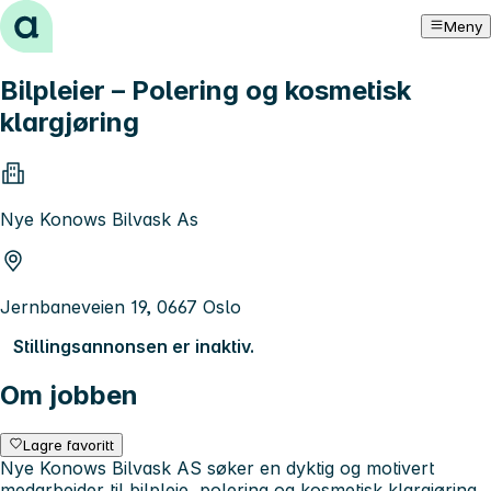
Hopp til innhold
Meny
Bilpleier – Polering og kosmetisk
klargjøring
Nye Konows Bilvask As
Jernbaneveien 19, 0667 Oslo
Stillingsannonsen er inaktiv.
Om jobben
Lagre favoritt
Nye Konows Bilvask AS søker en dyktig og motivert
medarbeider til bilpleie, polering og kosmetisk klargjøring