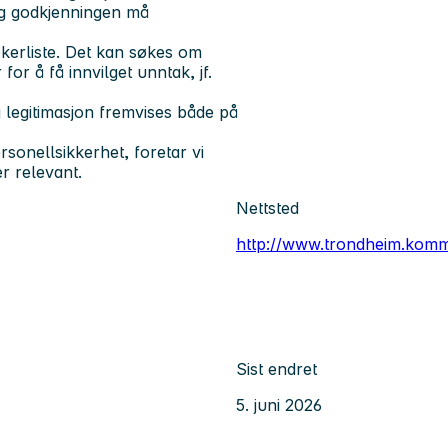
og godkjenningen må
kerliste. Det kan søkes om
or å få innvilget unntak, jf.
g legitimasjon fremvises både på
onellsikkerhet, foretar vi
r relevant.
Nettsted
http://www.trondheim.kom
Sist endret
5. juni 2026