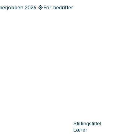
erjobben
2026
☀️
For bedrifter
Stillingstittel
Lærer