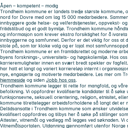
Åpen – kompetent – modig
Trondheim kommune er landets tredje største kommune, og
nord for Dovre med om lag 15 000 medarbeidere. Sammen j
innbyggere gode helse- og velferdstjenester, oppvekst- og
fritidstilbud og et godt bymiljø. Trondheim kommune hånd
og informasjon som krever ekstra forsiktighet for å ivareta
innbyggerne og samfunnet. Derfor er det viktig for oss at
stole på, som tar kloke valg og er lojal mot samfunnsopp
Trondheim kommune er en framtidsrettet og moderne arb
byens forsknings-, universitets- og høgskolemiljø. Hos os
karrieremuligheter innen en svært bredt spekter av fagfe
har hatt et langt og variert karriereløp internt i organisasjo
nye, engasjerte og motiverte medarbeidere. Les mer om 
hjemmeside
og siden
Jobb hos oss
.
Trondheim kommune legger til rette for mangfold, og våre 
befolkning. Vi oppfordrer kvalifiserte kandidater til å søke 
funksjonsevne, seksuell orientering, religion, etnisitet, ell
kommune tilrettelegger arbeidsforholdene så langt det er m
Deltidsansatte i Trondheim kommune som ønsker utvidelse a
kvalifisert oppfordres og tilbys her å søke på stillinger som
Attester, vitnemål og vedlegg må legges ved søknaden. Vi o
Vitnemålsportalen. Utdanning gjennomført utenfor Norge