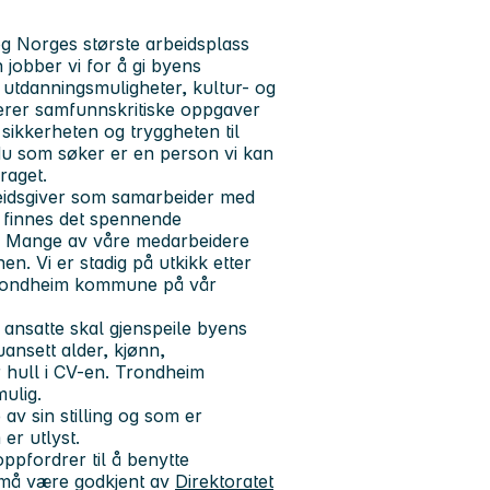
 Norges største arbeidsplass
obber vi for å gi byens
 utdanningsmuligheter, kultur- og
terer samfunnskritiske oppgaver
 sikkerheten og tryggheten til
 du som søker er en person vi kan
draget.
eidsgiver som samarbeider med
s finnes det spennende
lt. Mange av våre medarbeidere
nen. Vi er stadig på utkikk etter
Trondheim kommune på vår
ansatte skal gjenspeile byens
uansett alder, kjønn,
er hull i CV-en. Trondheim
ulig.
v sin stilling og som er
 er utlyst.
ppfordrer til å benytte
 må være godkjent av
Direktoratet