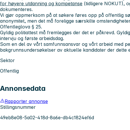
for høyere utdanning og kompetanse
(tidligere NOKUT), 
dokumenteres.
Vi gjør oppmerksom på at søkere føres opp på offentlig sø
anonymitet, men det må foreligge særskilte omstendigheter f
Offentleglova § 25.
Gyldig politiattest må fremlegges der det er påkrevd. Gyldi
intervju og første arbeidsdag.
Som en del av vårt samfunnsansvar og vårt arbeid med pers
bakgrunnsundersøkelser av aktuelle kandidater der dette e
Sektor
Offentlig
Annonsedata
Rapporter annonse
Stillingsnummer
49eb8e08-5a02-418d-8a6e-db4c1824ef6d