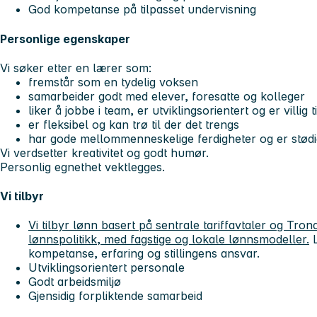
God kompetanse på tilpasset undervisning
Personlige egenskaper
Vi søker etter en lærer som:
fremstår som en tydelig voksen
samarbeider godt med elever, foresatte og kolleger
liker å jobbe i team, er utviklingsorientert og er villig 
er fleksibel og kan trø til der det trengs
har gode mellommenneskelige ferdigheter og er stødi
Vi verdsetter kreativitet og godt humør.
Personlig egnethet vektlegges.
Vi tilbyr
Vi tilbyr lønn basert på sentrale tariffavtaler og T
lønnspolitikk, med fagstige og lokale lønnsmodeller.
L
kompetanse, erfaring og stillingens ansvar.
Utviklingsorientert personale
Godt arbeidsmiljø
Gjensidig forpliktende samarbeid