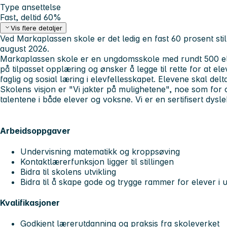
Type ansettelse
Fast, deltid 60%
Vis flere detaljer
Ved Markaplassen skole er det ledig en fast 60 prosent stil
august 2026.
Markaplassen skole er en ungdomsskole med rundt 500 ele
på tilpasset opplæring og ønsker å legge til rette for at e
faglig og sosial læring i elevfellesskapet. Elevene skal delta
Skolens visjon er "Vi jakter på mulighetene", noe som for 
talentene i både elever og voksne. Vi er en sertifisert dysle
Arbeidsoppgaver
Undervisning matematikk og kroppsøving
Kontaktlærerfunksjon ligger til stillingen
Bidra til skolens utvikling
Bidra til å skape gode og trygge rammer for elever i 
Kvalifikasjoner
Godkjent lærerutdanning og praksis fra skoleverket