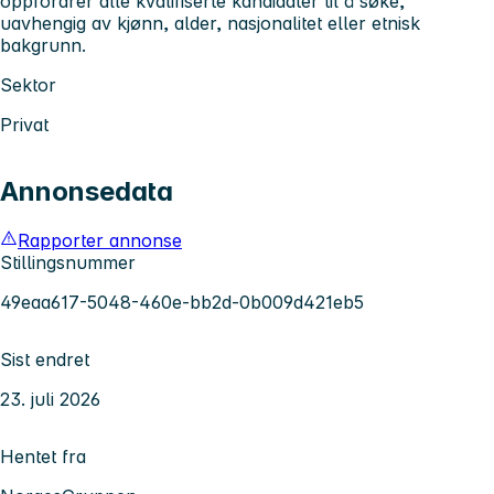
oppfordrer alle kvalifiserte kandidater til å søke,
uavhengig av kjønn, alder, nasjonalitet eller etnisk
bakgrunn.
Sektor
Privat
Annonsedata
Rapporter annonse
Stillingsnummer
49eaa617-5048-460e-bb2d-0b009d421eb5
Sist endret
23. juli 2026
Hentet fra