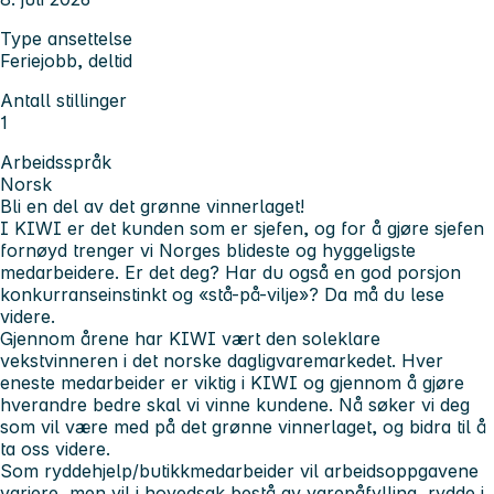
Type ansettelse
Feriejobb, deltid
Antall stillinger
1
Arbeidsspråk
Norsk
Bli en del av det grønne vinnerlaget!
I KIWI er det kunden som er sjefen, og for å gjøre sjefen
fornøyd trenger vi Norges blideste og hyggeligste
medarbeidere. Er det deg? Har du også en god porsjon
konkurranseinstinkt og «stå-på-vilje»? Da må du lese
videre.
Gjennom årene har KIWI vært den soleklare
vekstvinneren i det norske dagligvaremarkedet. Hver
eneste medarbeider er viktig i KIWI og gjennom å gjøre
hverandre bedre skal vi vinne kundene. Nå søker vi deg
som vil være med på det grønne vinnerlaget, og bidra til å
ta oss videre.
Som ryddehjelp/butikkmedarbeider vil arbeidsoppgavene
variere, men vil i hovedsak bestå av varepåfylling, rydde i