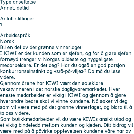
Type ansettelse
Annet, deltid
Antall stillinger
1
Arbeidsspråk
Norsk
Bli en del av det grønne vinnerlaget!
I KIWI er det kunden som er sjefen, og for å gjøre sjefen
fornøyd trenger vi Norges blideste og hyggeligste
medarbeidere. Er det deg? Har du også en god porsjon
konkurranseinstinkt og «stå-på-vilje»? Da må du lese
videre.
Gjennom årene har KIWI vært den soleklare
vekstvinneren i det norske dagligvaremarkedet. Hver
eneste medarbeider er viktig i KIWI og gjennom å gjøre
hverandre bedre skal vi vinne kundene. Nå søker vi deg
som vil være med på det grønne vinnerlaget, og bidra til å
ta oss videre.
Som butikkmedarbeider vil du være KIWIs ansikt utad og
et viktig bindeledd mellom kunden og kjeden. Ditt bidrag vil
være med på å påvirke opplevelsen kundene våre har av