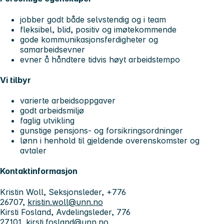
jobber godt både selvstendig og i team
fleksibel, blid, positiv og imøtekommende
gode kommunikasjonsferdigheter og
samarbeidsevner
evner å håndtere tidvis høyt arbeidstempo
Vi tilbyr
varierte arbeidsoppgaver
godt arbeidsmiljø
faglig utvikling
gunstige pensjons- og forsikringsordninger
lønn i henhold til gjeldende overenskomster og
avtaler
Kontaktinformasjon
Kristin Woll, Seksjonsleder, +776
26707,
kristin.woll@unn.no
Kirsti Fosland, Avdelingsleder, 776
27101,
kirsti.fosland@unn.no