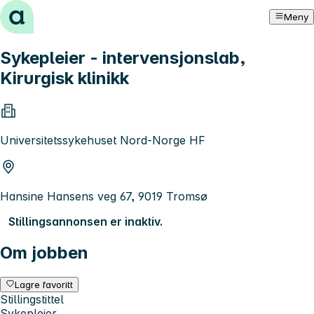
Hopp til innhold
Meny
Sykepleier - intervensjonslab,
Kirurgisk klinikk
Universitetssykehuset Nord-Norge HF
Hansine Hansens veg 67, 9019 Tromsø
Stillingsannonsen er inaktiv.
Om jobben
Lagre favoritt
Stillingstittel
Sykepleier