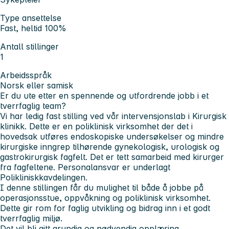
Type ansettelse
Fast, heltid 100%
Antall stillinger
1
Arbeidsspråk
Norsk eller samisk
Er du ute etter en spennende og utfordrende jobb i et
tverrfaglig team?
Vi har ledig fast stilling ved vår intervensjonslab i Kirurgisk
klinikk. Dette er en poliklinisk virksomhet der det i
hovedsak utføres endoskopiske undersøkelser og mindre
kirurgiske inngrep tilhørende gynekologisk, urologisk og
gastrokirurgisk fagfelt. Det er tett samarbeid med kirurger
fra fagfeltene. Personalansvar er underlagt
Polikliniskkavdelingen.
I denne stillingen får du mulighet til både å jobbe på
operasjonsstue, oppvåkning og poliklinisk virksomhet.
Dette gir rom for faglig utvikling og bidrag inn i et godt
tverrfaglig miljø.
Det vil bli gitt grundig og nødvendig opplæring.