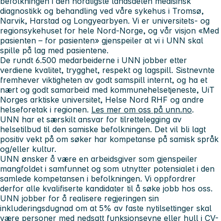
befolkningen i den nordligste landsdelen medisinsk
diagnostikk og behandling ved våre sykehus i Tromsø,
Narvik, Harstad og Longyearbyen.
Vi er universitets- og
regionsykehuset for hele Nord-Norge, og
v
år visjon «Med
pasienten – for pasienten» gjenspeiler at vi i UNN skal
spille på lag med pasientene.
De rundt 6.500 medarbeiderne i UNN jobber etter
verdiene
kvalitet, trygghet, respekt og lagspill. Sistnevnte
fremhever viktigheten av godt samspill internt, og ha et
nært og godt samarbeid
med kommunehelsetjeneste, UiT
Norges arktiske universitet, Helse Nord RHF og andre
helseforetak i regionen.
Les mer om oss på unn.no
.
UNN har et særskilt ansvar for tilrettelegging av
helsetilbud til den samiske befolkningen. Det vil bli lagt
positiv vekt på om søker har kompetanse på samisk språk
og/eller kultur.
UNN ønsker å være en arbeidsgiver som gjenspeiler
mangfoldet i samfunnet og som utnytter potensialet i den
samlede kompetansen i befolkningen. Vi oppfordrer
derfor alle kvalifiserte kandidater til å søke jobb hos oss.
UNN jobber for å realisere regjeringen sin
inkluderingsdugnad om at 5% av faste nytilsettinger skal
være personer med nedsatt funksjonsevne eller hull i CV-