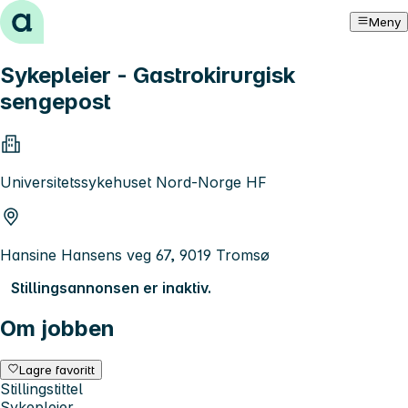
Hopp til innhold
Meny
Sykepleier - Gastrokirurgisk
sengepost
Universitetssykehuset Nord-Norge HF
Hansine Hansens veg 67, 9019 Tromsø
Stillingsannonsen er inaktiv.
Om jobben
Lagre favoritt
Stillingstittel
Sykepleier