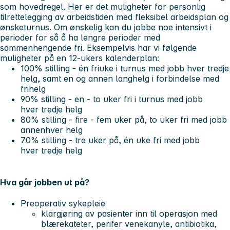
som hovedregel. Her er det muligheter for personlig
tilrettelegging av arbeidstiden med fleksibel arbeidsplan og
ønsketurnus. Om ønskelig kan du jobbe noe intensivt i
perioder for så å ha lengre perioder med
sammenhengende fri. Eksempelvis har vi følgende
muligheter på en 12-ukers kalenderplan:
100% stilling - én friuke i turnus med jobb hver tredje
helg, samt en og annen langhelg i forbindelse med
frihelg
90% stilling - en - to uker fri i turnus med jobb
hver tredje helg
80% stilling - fire - fem uker på, to uker fri med jobb
annenhver helg
70% stilling - tre uker på, én uke fri med jobb
hver tredje helg
Hva går jobben ut på?
Preoperativ sykepleie
klargjøring av pasienter inn til operasjon med
blærekateter, perifer venekanyle, antibiotika,