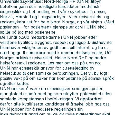
Universitetssykehuset Nord-Norge HF (UNN) tilbyr
befolkningen i den nordligste landsdelen medisinsk
diagnostikk og behandling ved våre sykehus i Tromsø,
Narvik, Harstad og Longyearbyen.
Vi er universitets- og
regionsykehuset for hele Nord-Norge, og
v
år visjon «Med
pasienten – for pasienten» gjenspeiler at vi i UNN skal
spille på lag med pasientene.
De rundt 6.500 medarbeiderne i UNN jobber etter
verdiene
kvalitet, trygghet, respekt og lagspill. Sistnevnte
fremhever viktigheten av godt samspill internt, og ha et
nært og godt samarbeid
med kommunehelsetjeneste, UiT
Norges arktiske universitet, Helse Nord RHF og andre
helseforetak i regionen.
Les mer om oss på unn.no
.
UNN har et særskilt ansvar for tilrettelegging av
helsetilbud til den samiske befolkningen. Det vil bli lagt
positiv vekt på om søker har kompetanse på samisk språk
og/eller kultur.
UNN ønsker å være en arbeidsgiver som gjenspeiler
mangfoldet i samfunnet og som utnytter potensialet i den
samlede kompetansen i befolkningen. Vi oppfordrer
derfor alle kvalifiserte kandidater til å søke jobb hos oss.
UNN jobber for å realisere regjeringen sin
inkluderingsdugnad om at 5% av faste nytilsettinger skal