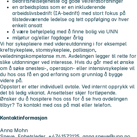
bedriftshelsetjeneste og gode velferdsordninger
en arbeidsplass som er en inkluderende
arbeidslivsbedrift (IA-bedrift) med stort fokus på
tilstedeværende ledelse og tett oppfølging av hver
enkelt ansatt
å være behjelpelig med å finne bolig via UNN
miljøtur og/eller fagdager årlig
Vi har sykepleiere med videreutdanning i for eksempel
kreftsykepleie, stomisykepleie, palliasjon,
veiledningskompetanse m.m. Avdelingen legger til rette for
slike utdanninger ved interesse. Hvis du går med et ønske
om å søke anestesi-, operasjon- eller intensivsykepleie vil
du hos oss få en god erfaring som grunnlag å bygge
videre på.
Oppstart er etter individuell avtale. Ved internt opprykk vil
det bli ledig vikariat. Ansettelser skjer fortløpende.
Ønsker du å hospitere hos oss for å se hva avdelingen
tilbyr? Ta kontakt med oss på mail eller telefon.
Kontaktinformasjon
Anna Mohn
Sneve, Enhetsleder, +4741572125,
anna.sneve@unn.no