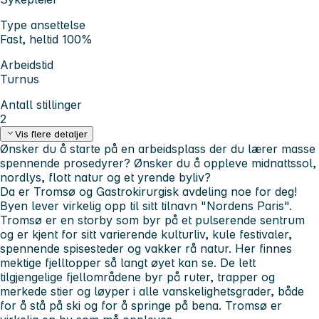
Type ansettelse
Fast, heltid 100%
Arbeidstid
Turnus
Antall stillinger
2
Vis flere detaljer
Ønsker du å starte på en arbeidsplass der du lærer masse
spennende prosedyrer?
Ønsker du å oppleve midnattssol,
nordlys, flott natur og et yrende byliv?
Da er Tromsø og Gastrokirurgisk avdeling noe for deg!
Byen lever virkelig opp til sitt tilnavn "Nordens Paris".
Tromsø er en storby som byr på et pulserende sentrum
og er kjent for sitt varierende kulturliv, kule festivaler,
spennende spisesteder og vakker rå natur. Her finnes
mektige fjelltopper så langt øyet kan se. De lett
tilgjengelige fjellområdene byr på ruter, trapper og
merkede stier og løyper i alle vanskelighetsgrader, både
for å stå på ski og for å springe på bena. Tromsø er