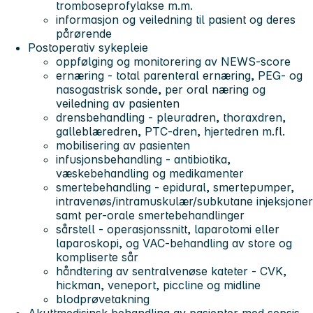
tromboseprofylakse m.m.
informasjon og veiledning til pasient og deres
pårørende
Postoperativ sykepleie
oppfølging og monitorering av NEWS-score
ernæring - total parenteral ernæring, PEG- og
nasogastrisk sonde, per oral næring og
veiledning av pasienten
drensbehandling - pleuradren, thoraxdren,
galleblæredren, PTC-dren, hjertedren m.fl.
mobilisering av pasienten
infusjonsbehandling - antibiotika,
væskebehandling og medikamenter
smertebehandling - epidural, smertepumper,
intravenøs/intramuskulær/subkutane injeksjoner
samt per-orale smertebehandlinger
sårstell - operasjonssnitt, laparotomi eller
laparoskopi, og VAC-behandling av store og
kompliserte sår
håndtering av sentralvenøse kateter - CVK,
hickman, veneport, piccline og midline
blodprøvetakning
Akuttmedisinsk behandling av pasienter med sepsis