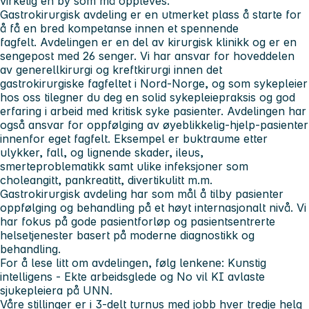
virkelig en by som må oppleves.
Gastrokirurgisk avdeling er en utmerket plass å starte for
å få en bred kompetanse innen et spennende
fagfelt. Avdelingen er en del av kirurgisk klinikk og er en
sengepost med 26 senger. Vi har ansvar for hoveddelen
av generellkirurgi og kreftkirurgi innen det
gastrokirurgiske fagfeltet i Nord-Norge, og som sykepleier
hos oss tilegner du deg en solid sykepleiepraksis og god
erfaring i arbeid med kritisk syke pasienter. Avdelingen har
også ansvar for oppfølging av øyeblikkelig-hjelp-pasienter
innenfor eget fagfelt. Eksempel er buktraume etter
ulykker, fall, og lignende skader, ileus,
smerteproblematikk samt ulike infeksjoner som
choleangitt, pankreatitt, divertikulitt m.m.
Gastrokirurgisk avdeling har som mål å tilby pasienter
oppfølging og behandling på et høyt internasjonalt nivå. Vi
har fokus på gode pasientforløp og pasientsentrerte
helsetjenester basert på moderne diagnostikk og
behandling.
For å lese litt om avdelingen, følg lenkene
:
Kunstig
intelligens - Ekte arbeidsglede
og
No vil KI avlaste
sjukepleiera på UNN
.
Våre stillinger er i 3-delt turnus med jobb hver tredje helg