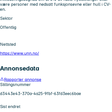
være personer med nedsatt funksjonsevne eller hull i CV-
en.
Sektor
Offentlig
Nettsted
https://www.unn.no/
Annonsedata
Rapporter annonse
Stillingsnummer
d3443e43-370a-4a25-9fbf-63fd3eec6bae
Sist endret