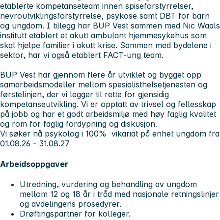
etablerte kompetanseteam innen spiseforstyrrelser,
nevroutviklingsforstyrrelse, psykose samt DBT for barn
og ungdom. I tillegg har BUP Vest sammen med Nic Waals
institutt etablert et akutt ambulant hjemmesykehus som
skal hjelpe familier i akutt krise. Sammen med bydelene i
sektor, har vi også etablert FACT-ung team.
BUP Vest har gjennom flere år utviklet og bygget opp
samarbeidsmodeller mellom spesialisthelsetjenesten og
førstelinjen, der vi legger til rette for gjensidig
kompetanseutvikling. Vi er opptatt av trivsel og fellesskap
på jobb og har et godt arbeidsmiljø med høy faglig kvalitet
og rom for faglig fordypning og diskusjon.
Vi søker nå psykolog i 100% vikariat på enhet ungdom fra
01.08.26 - 31.08.27
Arbeidsoppgaver
Utredning, vurdering og behandling av ungdom
mellom 12 og 18 år i tråd med nasjonale retningslinjer
og avdelingens prosedyrer.
Drøftingspartner for kolleger.