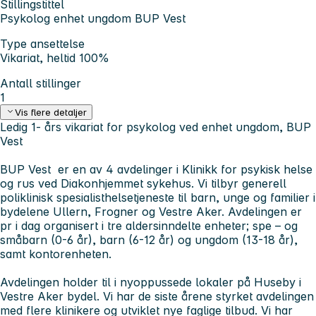
Stillingstittel
Psykolog enhet ungdom BUP Vest
Type ansettelse
Vikariat, heltid 100%
Antall stillinger
1
Vis flere detaljer
Ledig 1- års vikariat for psykolog ved enhet ungdom, BUP
Vest
BUP Vest er en av 4 avdelinger i Klinikk for psykisk helse
og rus ved Diakonhjemmet sykehus. Vi tilbyr generell
poliklinisk spesialisthelsetjeneste til barn, unge og familier i
bydelene Ullern, Frogner og Vestre Aker. Avdelingen er
pr i dag organisert i tre aldersinndelte enheter; spe – og
småbarn (0-6 år), barn (6-12 år) og ungdom (13-18 år),
samt kontorenheten.
Avdelingen holder til i nyoppussede lokaler på Huseby i
Vestre Aker bydel. Vi har de siste årene styrket avdelingen
med flere klinikere og utviklet nye faglige tilbud. Vi har