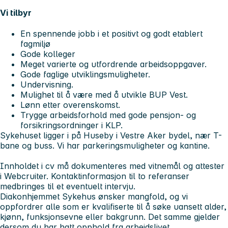
Vi tilbyr
En spennende jobb i et positivt og godt etablert
fagmiljø
Gode kolleger
Meget varierte og utfordrende arbeidsoppgaver.
Gode faglige utviklingsmuligheter.
Undervisning.
Mulighet til å være med å utvikle BUP Vest.
Lønn etter overenskomst.
Trygge arbeidsforhold med gode pensjon- og
forsikringsordninger i KLP.
Sykehuset ligger i på Huseby i Vestre Aker bydel, nær T-
bane og buss. Vi har parkeringsmuligheter og kantine.
Innholdet i cv må dokumenteres med vitnemål og attester
i Webcruiter. Kontaktinformasjon til to referanser
medbringes til et eventuelt intervju.
Diakonhjemmet Sykehus ønsker mangfold, og vi
oppfordrer alle som er kvalifiserte til å søke uansett alder,
kjønn, funksjonsevne eller bakgrunn. Det samme gjelder
dersom du har hatt opphold fra arbeidslivet.