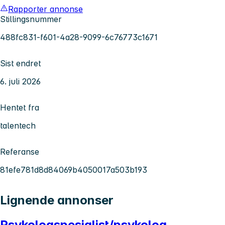
Rapporter annonse
Stillingsnummer
488fc831-f601-4a28-9099-6c76773c1671
Sist endret
6. juli 2026
Hentet fra
talentech
Referanse
81efe781d8d84069b4050017a503b193
Lignende annonser
Psykologspesialist/psykolog