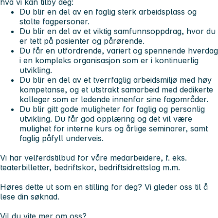
hva vi kan tilby deg:
Du blir en del av en faglig sterk arbeidsplass og
stolte fagpersoner.
Du blir en del av et viktig samfunnsoppdrag, hvor du
er tett på pasienter og pårørende.
Du får en utfordrende, variert og spennende hverdag
i en kompleks organisasjon som er i kontinuerlig
utvikling.
Du blir en del av et tverrfaglig arbeidsmiljø med høy
kompetanse, og et utstrakt samarbeid med dedikerte
kolleger som er ledende innenfor sine fagområder.
Du blir gitt gode muligheter for faglig og personlig
utvikling. Du får god opplæring og det vil være
mulighet for interne kurs og årlige seminarer, samt
faglig påfyll underveis.
Vi har velferdstilbud for våre medarbeidere, f. eks.
teaterbilletter, bedriftskor, bedriftsidrettslag m.m.
Høres dette ut som en stilling for deg? Vi gleder oss til å
lese din søknad.
Vil du vite mer om oss?