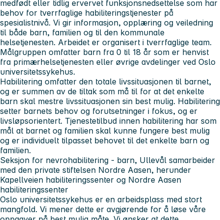
medfødt eller tidlig ervervet funksjonsnedsettelse som har
behov for tverrfaglige habiliteringstjenester på
spesialistnivå. Vi gir informasjon, opplæring og veiledning
til både barn, familien og til den kommunale
helsetjenesten. Arbeidet er organisert i tverrfaglige team.
Målgruppen omfatter barn fra 0 til 18 år som er henvist
fra primærhelsetjenesten eller øvrige avdelinger ved Oslo
universitetssykehus.
Habilitering omfatter den totale livssituasjonen til barnet,
og er summen av de tiltak som må til for at det enkelte
barn skal mestre livssituasjonen sin best mulig. Habilitering
setter barnets behov og forutsetninger i fokus, og er
livsløpsorientert. Tjenestetilbud innen habilitering har som
mål at barnet og familien skal kunne fungere best mulig
og er individuelt tilpasset behovet til det enkelte barn og
familien.
Seksjon for nevrohabilitering - barn, Ullevål samarbeider
med den private stiftelsen Nordre Aasen, herunder
Kapellveien habiliteringssenter og Nordre Aasen
habiliteringssenter
Oslo universitetssykehus er en arbeidsplass med stort
mangfold. Vi mener dette er avgjørende for å løse våre
oppgaver på best mulig måte. Vi ønsker at dette