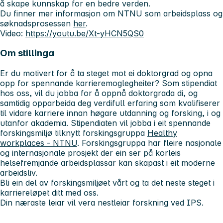
å skape kunnskap for en bedre verden.
Du finner mer informasjon om NTNU som arbeidsplass og
søknadsprosessen
her
.
Video:
https://youtu.be/Xt-yHCN5QS0
Om stillinga
Er du motivert for å ta steget mot ei doktorgrad og opna
opp for spennande karrieremoglegheiter? Som stipendiat
hos oss, vil du jobba for å oppnå doktorgrada di, og
samtidig opparbeida deg verdifull erfaring som kvalifiserer
til vidare karriere innan høgare utdanning og forsking, i og
utanfor akademia. Stipendiaten vil jobba i eit spennande
forskingsmiljø tilknytt forskingsgruppa
Healthy
workplaces - NTNU
. Forskingsgruppa har fleire nasjonale
og internasjonale prosjekt der ein ser på korleis
helsefremjande arbeidsplassar kan skapast i eit moderne
arbeidsliv.
Bli ein del av forskingsmiljøet vårt og ta det neste steget i
karriereløpet ditt med oss.
Din næraste leiar vil vera nestleiar forskning ved IPS.