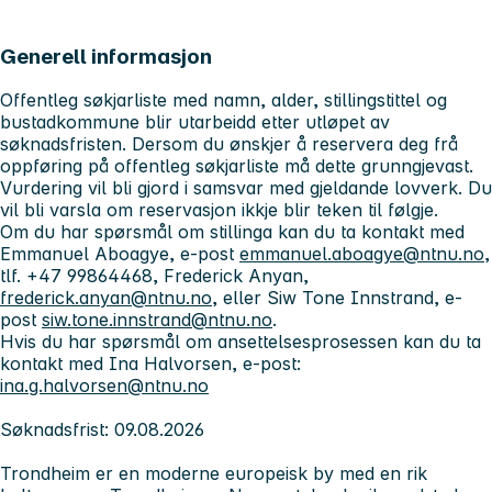
Generell informasjon
Offentleg søkjarliste med namn, alder, stillingstittel og
bustadkommune blir utarbeidd etter utløpet av
søknadsfristen. Dersom du ønskjer å reservera deg frå
oppføring på offentleg søkjarliste må dette grunngjevast.
Vurdering vil bli gjord i samsvar med gjeldande lovverk. Du
vil bli varsla om reservasjon ikkje blir teken til følgje.
Om du har spørsmål om stillinga kan du ta kontakt med
Emmanuel Aboagye, e-post
emmanuel.aboagye@ntnu.no
,
tlf. +47 99864468, Frederick Anyan,
frederick.anyan@ntnu.no
, eller Siw Tone Innstrand, e-
post
siw.tone.innstrand@ntnu.no
.
Hvis du har spørsmål om ansettelsesprosessen kan du ta
kontakt med Ina Halvorsen, e-post:
ina.g.halvorsen@ntnu.no
Søknadsfrist: 09.08.2026
Trondheim
er en moderne europeisk by med en rik