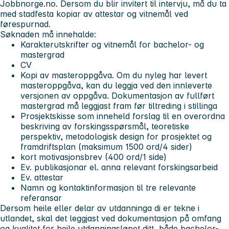
Jobbnorge.no. Dersom du blir invitert til intervju, må du ta
med stadfesta kopiar av attestar og vitnemål ved
førespurnad.
Søknaden må innehalde:
Karakterutskrifter og vitnemål for bachelor- og
mastergrad
CV
Kopi av masteroppgåva. Om du nyleg har levert
masteroppgåva, kan du leggja ved den innleverte
versjonen av oppgåva. Dokumentasjon av fullført
mastergrad må leggjast fram før tiltreding i stillinga
Prosjektskisse som inneheld forslag til en overordna
beskriving av forskingsspørsmål, teoretiske
perspektiv, metodologisk design for prosjektet og
framdriftsplan (maksimum 1500 ord/4 sider)
kort motivasjonsbrev (400 ord/1 side)
Ev. publikasjonar el. anna relevant forskingsarbeid
Ev. attestar
Namn og kontaktinformasjon til tre relevante
referansar
Dersom heile eller delar av utdanninga di er tekne i
utlandet, skal det leggjast ved dokumentasjon på omfang
og kvalitet for heile utdanningsløpet ditt, både bachelor-