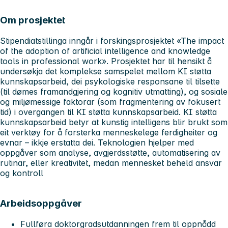
Om prosjektet
Stipendiatstillinga inngår i forskingsprosjektet «The impact
of the adoption of artificial intelligence and knowledge
tools in professional work». Prosjektet har til hensikt å
undersøkja det komplekse samspelet mellom KI støtta
kunnskapsarbeid, dei psykologiske responsane til tilsette
(til dømes framandgjering og kognitiv utmatting), og sosiale
og miljømessige faktorar (som fragmentering av fokusert
tid) i overgangen til KI støtta kunnskapsarbeid. KI støtta
kunnskapsarbeid betyr at kunstig intelligens blir brukt som
eit verktøy for å forsterka menneskelege ferdigheiter og
evnar – ikkje erstatta dei. Teknologien hjelper med
oppgåver som analyse, avgjerdsstøtte, automatisering av
rutinar, eller kreativitet, medan mennesket beheld ansvar
og kontroll
Arbeidsoppgåver
Fullføra doktorgradsutdanningen frem til oppnådd