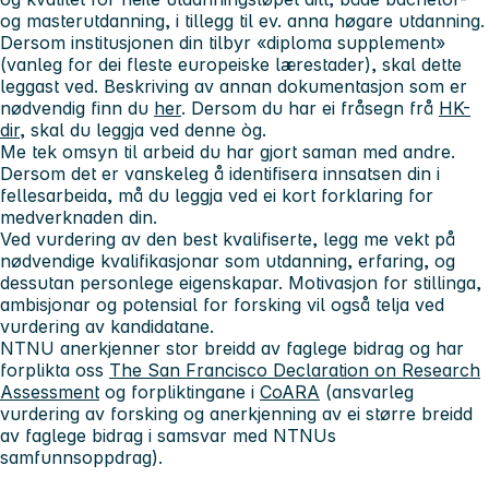
og masterutdanning, i tillegg til ev. anna høgare utdanning.
Dersom institusjonen din tilbyr «diploma supplement»
(vanleg for dei fleste europeiske lærestader), skal dette
leggast ved. Beskriving av annan dokumentasjon som er
nødvendig finn du
her
. Dersom du har ei fråsegn frå
HK-
dir,
skal du leggja ved denne òg.
Me tek omsyn til arbeid du har gjort saman med andre.
Dersom det er vanskeleg å identifisera innsatsen din i
fellesarbeida, må du leggja ved ei kort forklaring for
medverknaden din.
Ved vurdering av den best kvalifiserte, legg me vekt på
nødvendige kvalifikasjonar som utdanning, erfaring, og
dessutan personlege eigenskapar. Motivasjon for stillinga,
ambisjonar og potensial for forsking vil også telja ved
vurdering av kandidatane.
NTNU anerkjenner stor breidd av faglege bidrag og har
forplikta oss
The San Francisco Declaration on Research
Assessment
og forpliktingane i
CoARA
(ansvarleg
vurdering av forsking og anerkjenning av ei større breidd
av faglege bidrag i samsvar med NTNUs
samfunnsoppdrag).