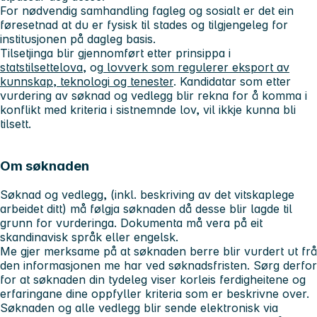
For nødvendig samhandling fagleg og sosialt er det ein
føresetnad at du er fysisk til stades og tilgjengeleg for
institusjonen på dagleg basis.
Tilsetjinga blir gjennomført etter prinsippa i
statstilsettelova
, og
lovverk som regulerer eksport av
kunnskap, teknologi og tenester
. Kandidatar som etter
vurdering av søknad og vedlegg blir rekna for å komma i
konflikt med kriteria i sistnemnde lov, vil ikkje kunna bli
tilsett.
Om søknaden
Søknad og vedlegg, (inkl. beskriving av det vitskaplege
arbeidet ditt) må følgja søknaden då desse blir lagde til
grunn for vurderinga. Dokumenta må vera på eit
skandinavisk språk eller engelsk.
Me gjer merksame på at søknaden berre blir vurdert ut frå
den informasjonen me har ved søknadsfristen. Sørg derfor
for at søknaden din tydeleg viser korleis ferdigheitene og
erfaringane dine oppfyller kriteria som er beskrivne over.
Søknaden og alle vedlegg blir sende elektronisk via