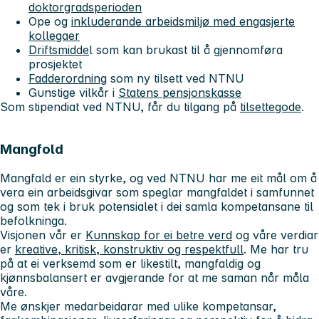
doktorgradsperioden
Ope og
inkluderande arbeidsmiljø med engasjerte
kollegaer
Driftsmidde
l som kan brukast til å gjennomføra
prosjektet
Fadderordning
som ny tilsett ved NTNU
Gunstige vilkår i
Statens pensjonskasse
Som stipendiat ved NTNU, får du tilgang på
tilsettegode
.
Mangfold
Mangfald er ein styrke, og ved NTNU har me eit mål om å
vera ein arbeidsgivar som speglar mangfaldet i samfunnet
og som tek i bruk potensialet i dei samla kompetansane til
befolkninga.
Visjonen vår er
Kunnskap for ei betre verd
og våre verdiar
er
kreative, kritisk, konstruktiv og respektfull
. Me har tru
på at ei verksemd som er likestilt, mangfaldig og
kjønnsbalansert er avgjerande for at me saman når måla
våre.
Me ønskjer medarbeidarar med ulike kompetansar,