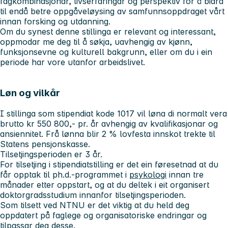
fagkombinasjonar, livserfaringar og perspektiv for å bidra
til endå betre oppgåveløysing av samfunnsoppdraget vårt
innan forsking og utdanning.
Om du synest denne stillinga er relevant og interessant,
oppmodar me deg til å søkja, uavhengig av kjønn,
funksjonsevne og kulturell bakgrunn, eller om du i ein
periode har vore utanfor arbeidslivet.
Løn og vilkår
I stillinga som stipendiat kode 1017 vil løna di normalt vera
brutto kr 550 800,- pr. år avhengig av kvalifikasjonar og
ansiennitet. Frå lønna blir 2 % lovfesta innskot trekte til
Statens pensjonskasse.
Tilsetjingsperioden er
3 år
.
For tilsetjing i stipendiatstilling er det ein føresetnad at du
får opptak til ph.d.-programmet i
psykologi
innan tre
månader etter oppstart, og at du deltek i eit organisert
doktorgradsstudium innanfor tilsetjingsperioden.
Som tilsett ved NTNU er det viktig at du held deg
oppdatert på faglege og organisatoriske endringar og
tilpassar deg desse.