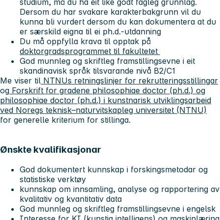
studium, må du ha eit like godt fagleg grunnlag.
Dersom du har svakare karakterbakgrunn vil du
kunna bli vurdert dersom du kan dokumentera at du
er særskild eigna til ei ph.d.-utdanning
Du må oppfylla krava til opptak på
doktorgradsprogrammet til fakultetet
God munnleg og skriftleg framstillingsevne i eit
skandinavisk språk tilsvarande nivå B2/C1
Me viser til
NTNUs retningslinjer for rekrutteringsstillingar
og
Forskrift for gradene philosophiae doctor (ph.d.) og
philosophiae doctor (ph.d.) i kunstnarisk utviklingsarbeid
ved Noregs teknisk–naturvitskapleg universitet (NTNU)
for generelle kriterium for stillinga.
Ønskte kvalifikasjonar
God dokumentert kunnskap i forskingsmetodar og
statistiske verktøy
kunnskap om innsamling, analyse og rapportering av
kvalitativ og kvantitativ data
God munnleg og skriftleg framstillingsevne i engelsk
Interesse for KI (kunstig intelligens) og maskinlæring