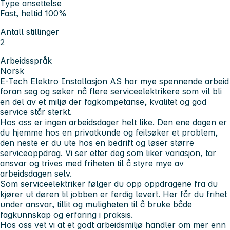
Type ansettelse
Fast, heltid 100%
Antall stillinger
2
Arbeidsspråk
Norsk
E-Tech Elektro Installasjon AS
har mye spennende arbeid
foran seg og søker nå flere serviceelektrikere som vil bli
en del av et miljø der fagkompetanse, kvalitet og god
service står sterkt.
Hos oss
er ingen arbeidsdager helt like.
Den ene dagen er
du hjemme hos en privatkunde og feilsøker et problem,
den neste er du ute hos en bedrift og løser større
serviceoppdrag.
Vi ser etter deg som liker variasjon, tar
ansvar og trives med friheten til å styre mye av
arbeidsdagen selv.
Som
serviceelektriker
følger du opp oppdragene fra du
kjører ut døren til jobben er ferdig levert. Her får du frihet
under ansvar, tillit og muligheten til å bruke både
fagkunnskap og erfaring i praksis.
Hos oss
vet vi at et godt arbeidsmiljø handler om mer enn