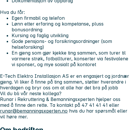
Dokumentasjon av oppdrag
Hva du får:
Egen firmabil og telefon
Lønn etter erfaring og kompetanse, pluss
bonusordning
Kursing og faglig utvikling
Gode pensjons- og forsikringsordninger (som
helseforsiking)
En gjeng som gjør kjekke ting sammen, som turer til
varmere strøk, fotballturer, konserter via festivalene
vi sponser, og mye sosialt på kontoret
E-Tech Elektro Installasjon AS
er en engasjert og jordnær
gjeng. Vi liker å finne på ting sammen, støtter hverandre i
hverdagen og bryr oss om at alle har det bra på jobb
Vil du bli vår neste kollega?
Runar i Rekruttering & Bemanningsxperten hjelper oss
med å finne den rette. Ta kontakt på 47 41 41 41 eller
runar@bemanningsxperten.no
hvis du har spørsmål eller
vil høre mer.
Om bedriften