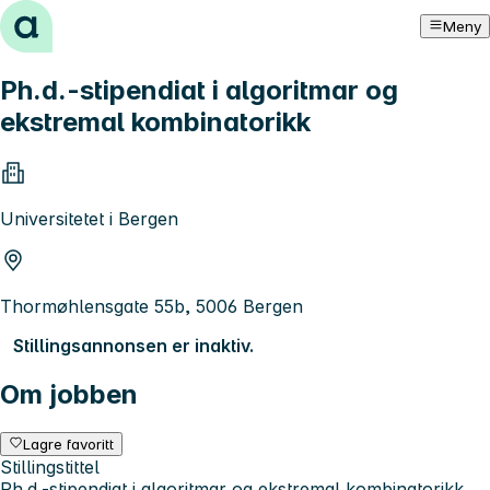
Hopp til innhold
Meny
Ph.d.-stipendiat i algoritmar og
ekstremal kombinatorikk
Universitetet i Bergen
Thormøhlensgate 55b, 5006 Bergen
Stillingsannonsen er inaktiv.
Om jobben
Lagre favoritt
Stillingstittel
Ph.d.-stipendiat i algoritmar og ekstremal kombinatorikk