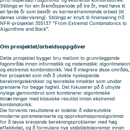
Stillinga er for ein åremålsperiode på tre år, med høve til
eit fjerde år som består av karrierefremmande arbeid (til
dømes undervisning). Stillinga er knytt til finansiering frå
NFR-prosjektet 355137 “From Extremal Combinatorics to
Algorithms and Back”.
Om prosjektet/arbeidsoppgåver
Dette prosjektet bygger bru mellom to grunnleggande
fagområde innan informatikk og matematikk: algoritmeteori
og ekstremal kombinatorikk. Ved å integrere disse områda,
har prosjektet som mål å utvikle nyskapande
berekningsteknikkar og teoretiske innsikter som utvidar
grensene for begge fagfelt. Det fokuserer på å utnytte
nylege gjennombrot som kombinerer algoritmiske
tilnærmingar med klassiske resultat innan ekstremal
kombinatorikk.
Dei forventa resultatene er todelte: å vidareutvikle
moderne parameteriserte og approksimasjonsalgoritmar
for å løyse krevjande berekningsproblemer med høg
effektivitet, og å formulere nye stabilitetsteoremar innan