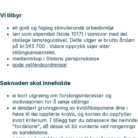
Vi tilbyr
eit godt og fagleg stimulerande arbeidsmiljø
løn som stipendiat (kode 1017) i samsvar med det
statlege lønsregulativet. Dette utgjer ei brutto årsløn
på kr.593 700 . Vidare opprykk skjer etter
stillingsansiennitet.
medlemskap i Statens pensjonskasse
g
ode velferdsordningar
Søknaden skal innehalde
ei kort utgreiing om forskingsinteresser og
motivasjonen for å søkje stillinga
ei detaljert grunngjeving av kvalifikasjonane dine i
høve til dei oppførte krava, og korleis du oppfyller
kvart kriterium. I tillegg bør du adressere dei nemnde
"fordelane", då desse vil bli vurderte ved rangeringa
av kandidatane.