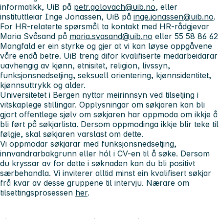
informatikk, UiB på
petr.golovach@uib.no
, eller
instituttleiar Inge Jonassen, UiB på
inge.jonassen@uib.no
.
For HR-relaterte spørsmål ta kontakt med HR-rådgjevar
Maria Svåsand på
maria.svasand@uib.no
eller 55 58 86 62
Mangfald er ein styrke og gjer at vi kan løyse oppgåvene
våre endå betre. UiB treng difor kvalifiserte medarbeidarar
uavhengig av kjønn, etnisitet, religion, livssyn,
funksjonsnedsetjing, seksuell orientering, kjønnsidentitet,
kjønnsuttrykk og alder.
Universitetet i Bergen nyttar meirinnsyn ved tilsetjing i
vitskaplege stillingar. Opplysningar om søkjaren kan bli
gjort offentlege sjølv om søkjaren har oppmoda om ikkje å
bli ført på søkjarlista. Dersom oppmodinga ikkje blir teke til
følgje, skal søkjaren varslast om dette.
Vi oppmodar søkjarar med funksjonsnedsetjing,
innvandrarbakgrunn eller hól i CV-en til å søke. Dersom
du kryssar av for dette i søknaden kan du bli positivt
særbehandla. Vi inviterer alltid minst ein kvalifisert søkjar
frå kvar av desse gruppene til intervju. Nærare om
tilsettingsprosessen
her
.