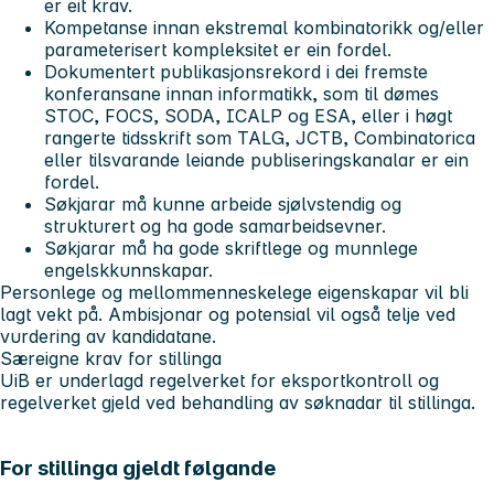
er eit krav.
Kompetanse innan ekstremal kombinatorikk og/eller
parameterisert kompleksitet er ein fordel.
Dokumentert publikasjonsrekord i dei fremste
konferansane innan informatikk, som til dømes
STOC, FOCS, SODA, ICALP og ESA, eller i høgt
rangerte tidsskrift som TALG, JCTB, Combinatorica
eller tilsvarande leiande publiseringskanalar er ein
fordel.
Søkjarar må kunne arbeide sjølvstendig og
strukturert og ha gode samarbeidsevner.
Søkjarar må ha gode skriftlege og munnlege
engelskkunnskapar.
Personlege og mellommenneskelege eigenskapar vil bli
lagt vekt på. Ambisjonar og potensial vil også telje ved
vurdering av kandidatane.
Særeigne krav for stillinga
UiB er underlagd regelverket for eksportkontroll og
regelverket gjeld ved behandling av søknadar til stillinga.
For stillinga gjeldt følgande