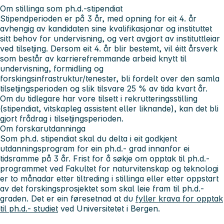
Om stillinga som ph.d.-stipendiat
Stipendperioden er på 3 år, med opning for eit 4. år
avhengig av kandidaten sine kvalifikasjonar og instituttet
sitt behov for undervisning, og vert avgjort av instituttleiar
ved tilsetjing. Dersom eit 4. år blir bestemt, vil éitt årsverk
som består av karrierefremmande arbeid knytt til
undervisning, formidling og
forskingsinfrastruktur/tenester, bli fordelt over den samla
tilsetjingsperioden og slik tilsvare 25 % av tida kvart år.
Om du tidlegare har vore tilsett i rekrutteringsstilling
(stipendiat, vitskapleg assistent eller liknande), kan det bli
gjort frådrag i tilsetjingsperioden.
Om forskarutdanninga
Som ph.d. stipendiat skal du delta i eit godkjent
utdanningsprogram for ein ph.d.- grad innanfor ei
tidsramme på 3 år. Frist for å søkje om opptak til ph.d.-
programmet ved Fakultet for naturvitenskap og teknologi
er to månadar etter tiltreding i stillinga eller etter oppstart
av det forskingsprosjektet som skal leie fram til ph.d.-
graden. Det er ein føresetnad at du
fyller krava for opptak
til ph.d.- studiet
ved Universitetet i Bergen.