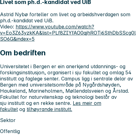
Livet som ph.d.-kandidat ved UiB
Astrid Nybø forteller om livet og arbeidshverdagen som
ph.d.-kandidat ved UiB.
Video:
https://www.youtube.com/watch?
v=Eo3Z63yzkKA&list=PLf8ZIYfAO0qjhROTj6SthDbSScg0l
SO6G&index=5
Om bedriften
Universitetet i Bergen er ein anerkjend utdannings- og
forskingsinstitusjon, organisert i sju fakultet og omlag 54
institutt og faglege senter. Campus ligg i sentrale delar av
Bergen med universitetsområde på Nygårdshøyden,
Haukeland, Marineholmen, Møllendalsveien og Årstad.
Fakultet for naturvitenskap og teknologi består av
sju institutt og en rekke sentre.
Les meir om
fakultet
og
tilhøyrande institutt.
Sektor
Offentlig