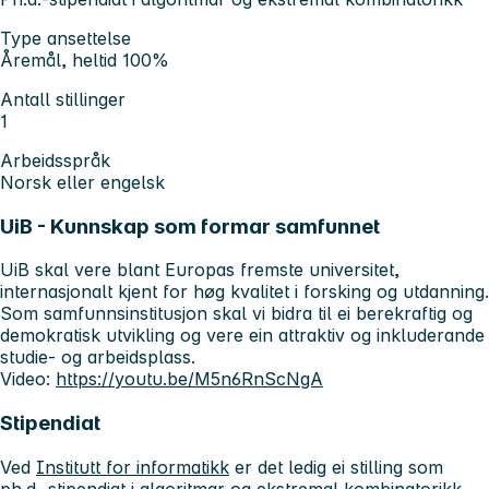
Type ansettelse
Åremål, heltid 100%
Antall stillinger
1
Arbeidsspråk
Norsk eller engelsk
UiB - Kunnskap som formar samfunnet
UiB skal vere blant Europas fremste universitet,
internasjonalt kjent for høg kvalitet i forsking og utdanning.
Som samfunnsinstitusjon skal vi bidra til ei berekraftig og
demokratisk utvikling og vere ein attraktiv og inkluderande
studie- og arbeidsplass.
Video:
https://youtu.be/M5n6RnScNgA
Stipendiat
Ved
Institutt for informatikk
er det ledig ei stilling som
ph.d.-stipendiat i algoritmar og ekstremal kombinatorikk.