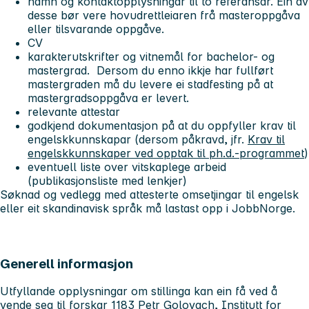
namn og kontaktopplysningar til to referansar. Ein av
desse bør vere hovudrettleiaren frå masteroppgåva
eller tilsvarande oppgåve.
CV
karakterutskrifter og vitnemål for bachelor- og
mastergrad. Dersom du enno ikkje har fullført
mastergraden må du levere ei stadfesting på at
mastergradsoppgåva er levert.
relevante attestar
godkjend dokumentasjon på at du oppfyller krav til
engelskkunnskapar (dersom påkravd, jfr.
Krav til
engelskkunnskaper ved opptak til ph.d.-programmet
)
eventuell liste over vitskaplege arbeid
(publikasjonsliste med lenkjer)
Søknad og vedlegg med attesterte omsetjingar til engelsk
eller eit skandinavisk språk må lastast opp i JobbNorge.
Generell informasjon
Utfyllande opplysningar om stillinga kan ein få ved å
vende seg til forskar 1183 Petr Golovach, Institutt for