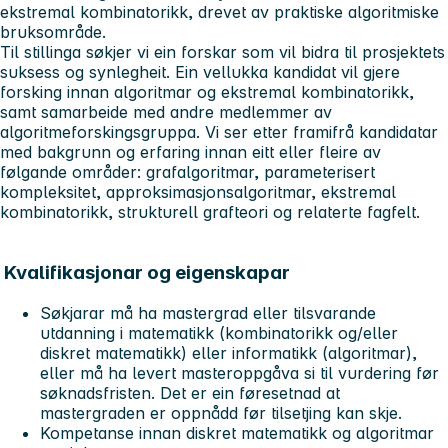
ekstremal kombinatorikk, drevet av praktiske algoritmiske
bruksområde.
Til stillinga søkjer vi ein forskar som vil bidra til prosjektets
suksess og synlegheit. Ein vellukka kandidat vil gjere
forsking innan algoritmar og ekstremal kombinatorikk,
samt samarbeide med andre medlemmer av
algoritmeforskingsgruppa. Vi ser etter framifrå kandidatar
med bakgrunn og erfaring innan eitt eller fleire av
følgande områder: grafalgoritmar, parameterisert
kompleksitet, approksimasjonsalgoritmar, ekstremal
kombinatorikk, strukturell grafteori og relaterte fagfelt.
Kvalifikasjonar og eigenskapar
Søkjarar må ha mastergrad eller tilsvarande
utdanning i matematikk (kombinatorikk og/eller
diskret matematikk) eller informatikk (algoritmar),
eller må ha levert masteroppgåva si til vurdering før
søknadsfristen. Det er ein føresetnad at
mastergraden er oppnådd før tilsetjing kan skje.
Kompetanse innan diskret matematikk og algoritmar