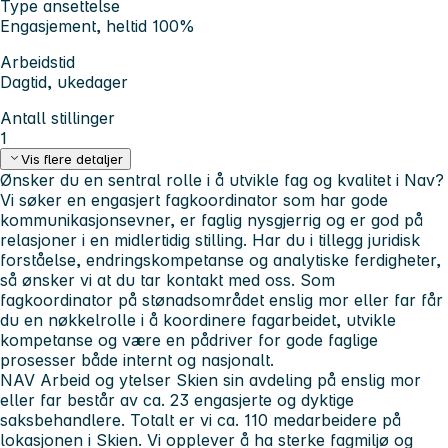
Type ansettelse
Engasjement, heltid 100%
Arbeidstid
Dagtid, ukedager
Antall stillinger
1
Vis flere detaljer
Ønsker du en sentral rolle i å utvikle fag og kvalitet i Nav?
Vi søker en engasjert fagkoordinator som har gode
kommunikasjonsevner, er faglig nysgjerrig og er god på
relasjoner i en midlertidig stilling. Har du i tillegg juridisk
forståelse, endringskompetanse og analytiske ferdigheter,
så ønsker vi at du tar kontakt med oss. Som
fagkoordinator på stønadsområdet enslig mor eller far får
du en nøkkelrolle i å koordinere fagarbeidet, utvikle
kompetanse og være en pådriver for gode faglige
prosesser både internt og nasjonalt.
NAV Arbeid og ytelser Skien sin avdeling på enslig mor
eller far består av ca. 23 engasjerte og dyktige
saksbehandlere. Totalt er vi ca. 110 medarbeidere på
lokasjonen i Skien. Vi opplever å ha sterke fagmiljø og