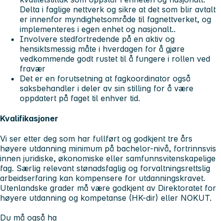
Delta i faglige nettverk og sikre at det som blir avtalt
er innenfor myndighetsområde til fagnettverket, og
implementeres i egen enhet og nasjonalt..
Involvere stedfortredende på en aktiv og
hensiktsmessig måte i hverdagen for å gjøre
vedkommende godt rustet til å fungere i rollen ved
fravær
Det er en forutsetning at fagkoordinator også
saksbehandler i deler av sin stilling for å være
oppdatert på faget til enhver tid.
Kvalifikasjoner
Vi ser etter deg som har fullført og godkjent tre års
høyere utdanning minimum på bachelor-nivå, fortrinnsvis
innen juridiske, økonomiske eller samfunnsvitenskapelige
fag. Særlig relevant stønadsfaglig og forvaltningsrettslig
arbeidserfaring kan kompensere for utdanningskravet.
Utenlandske grader må være godkjent av Direktoratet for
høyere utdanning og kompetanse (HK-dir) eller NOKUT.
Du må også ha