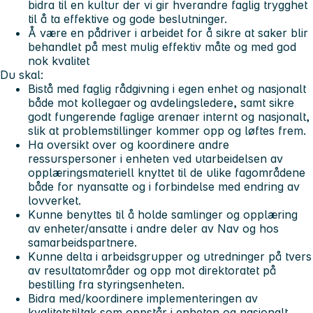
bidra til en kultur der vi gir hverandre faglig trygghet
til å ta effektive og gode beslutninger.
Å være en pådriver i arbeidet for å sikre at saker blir
behandlet på mest mulig effektiv måte og med god
nok kvalitet
Du skal:
Bistå med faglig rådgivning i egen enhet og nasjonalt
både mot kollegaer og avdelingsledere, samt sikre
godt fungerende faglige arenaer internt og nasjonalt,
slik at problemstillinger kommer opp og løftes frem.
Ha oversikt over og koordinere andre
ressurspersoner i enheten ved utarbeidelsen av
opplæringsmateriell knyttet til de ulike fagområdene
både for nyansatte og i forbindelse med endring av
lovverket.
Kunne benyttes til å holde samlinger og opplæring
av enheter/ansatte i andre deler av Nav og hos
samarbeidspartnere.
Kunne delta i arbeidsgrupper og utredninger på tvers
av resultatområder og opp mot direktoratet på
bestilling fra styringsenheten.
Bidra med/koordinere implementeringen av
kvalitetstiltak som oppstår i enheten og nasjonalt.