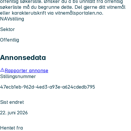
offentlig søkerliste. Ønsker du å bli unntatt fra offentlig
søkerliste må du begrunne dette. Del gjerne ditt vitnemål
eller karakterutskrift via vitnemålsportalen.no.
NAVstilling
Sektor
Offentlig
Annonsedata
Rapporter annonse
Stillingsnummer
47ecb1eb-962d-4ed3-a93e-a624cdedb795
Sist endret
22. juni 2026
Hentet fra