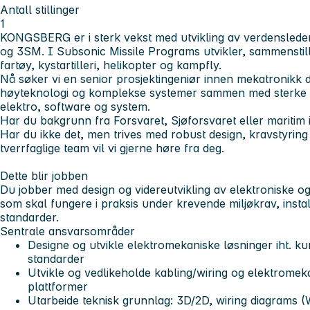
Antall stillinger
1
KONGSBERG er i sterk vekst med utvikling av verdensled
og 3SM. I Subsonic Missile Programs utvikler, sammenstiller,
fartøy, kystartilleri, helikopter og kampfly.
Nå søker vi en senior prosjektingeniør innen mekatronikk d
høyteknologi og komplekse systemer sammen med sterke f
elektro, software og system.
Har du bakgrunn fra Forsvaret, Sjøforsvaret eller maritim in
Har du ikke det, men trives med robust design, kravstyring 
tverrfaglige team vil vi gjerne høre fra deg.
Dette blir jobben
Du jobber med design og videreutvikling av elektroniske o
som skal fungere i praksis under krevende miljøkrav, inst
standarder.
Sentrale ansvarsområder
Designe og utvikle elektromekaniske løsninger iht. k
standarder
Utvikle og vedlikeholde kabling/wiring og elektromek
plattformer
Utarbeide teknisk grunnlag: 3D/2D, wiring diagram