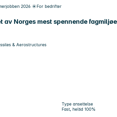
erjobben
2026
☀️
For bedrifter
 et av Norges mest spennende fagmiljø
siles & Aerostructures
Type ansettelse
Fast, heltid 100%