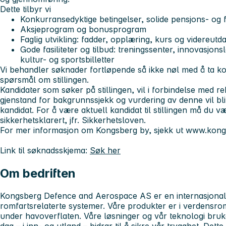
Dette tilbyr vi
Konkurransedyktige betingelser, solide pensjons- og 
Aksjeprogram og bonusprogram
Faglig utvikling: fadder, opplæring, kurs og videreutd
Gode fasiliteter og tilbud: treningssenter, innovasjonsl
kultur- og sportsbilletter
Vi behandler søknader fortløpende så ikke nøl med å ta ko
spørsmål om stillingen.
Kandidater som søker på stillingen, vil i forbindelse med r
gjenstand for bakgrunnssjekk og vurdering av denne vil bli 
kandidat. For å være aktuell kandidat til stillingen må du vær
sikkerhetsklarert, jfr. Sikkerhetsloven.
For mer informasjon om Kongsberg by, sjekk ut www.kon
Link til søknadsskjema:
Søk her
Om bedriften
Kongsberg Defence and Aerospace AS er en internasjonal
romfartsrelaterte systemer. Våre produkter er i verdensr
under havoverflaten. Våre løsninger og vår teknologi bru
dag – i inn- og utland – bidrar til å sikre vår trygghet. Dette