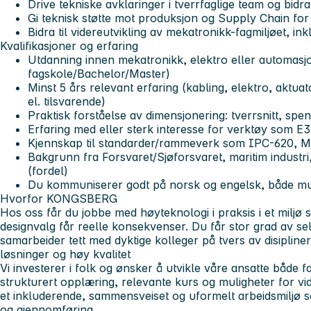
Drive tekniske avklaringer i tverrfaglige team og bidr
Gi teknisk støtte mot produksjon og Supply Chain for 
Bidra til videreutvikling av mekatronikk-fagmiljøet, i
Kvalifikasjoner og erfaring
Utdanning innen mekatronikk, elektro eller automasj
fagskole/Bachelor/Master)
Minst 5 års relevant erfaring (kabling, elektro, aktua
el. tilsvarende)
Praktisk forståelse av dimensjonering: tverrsnitt, spen
Erfaring med eller sterk interesse for verktøy som E3
Kjennskap til standarder/rammeverk som IPC-620, M
Bakgrunn fra Forsvaret/Sjøforsvaret, maritim industri, 
(fordel)
Du kommuniserer godt på norsk og engelsk, både munt
Hvorfor KONGSBERG
Hos oss får du jobbe med høyteknologi i praksis i et miljø 
designvalg får reelle konsekvenser. Du får stor grad av sel
samarbeider tett med dyktige kolleger på tvers av disiplin
løsninger og høy kvalitet
Vi investerer i folk og ønsker å utvikle våre ansatte både f
strukturert opplæring, relevante kurs og muligheter for v
et inkluderende, sammensveiset og uformelt arbeidsmiljø 
og gjennomføring.