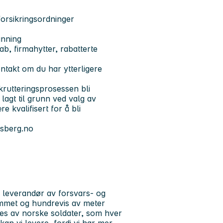
forsikringsordninger
anning
ab, firmahytter, rabatterte
ntakt om du har ytterligere
ekrutteringsprosessen bli
lagt til grunn ved valg av
e kvalifisert for å bli
gsberg.no
 leverandør av forsvars- og
ommet og hundrevis av meter
kes av norske soldater, som hver
 kan vi levere, fordi vi har mer