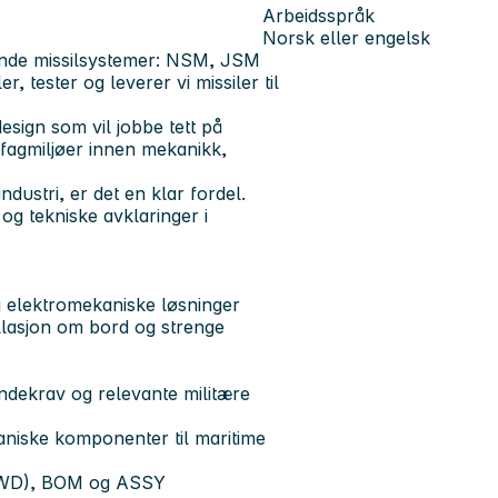
Arbeidsspråk
Norsk eller engelsk
ende missilsystemer: NSM, JSM
 tester og leverer vi missiler til
esign som vil jobbe tett på
agmiljøer innen mekanikk,
dustri, er det en klar fordel.
og tekniske avklaringer i
g elektromekaniske løsninger
allasjon om bord og strenge
undekrav og relevante militære
aniske komponenter til maritime
s (WD), BOM og ASSY