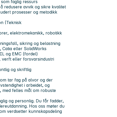
a som faglig ressurs
å redusere avvik og sikre kvalitet
nkludert prosesser og metodikk
on (Teknisk
torer, elektromekanikk, robotikk
ningsfall, sikring og belastning
, Catia eller SolidWorks
IL og EMC (fordel)
verft eller forsvarsindustri
lig og skriftlig
som tar fag på alvor og der
vstendighet i arbeidet, og
er, med felles mål om robuste
aglig og personlig. Du får fadder,
idereutdanning. Hos oss møter du
som verdsetter kunnskapsdeling