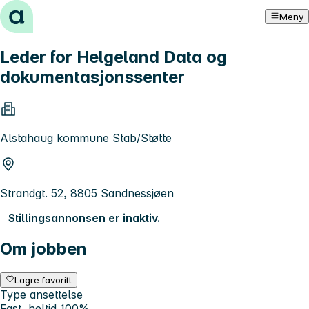
Hopp til innhold
Meny
Leder for Helgeland Data og
dokumentasjonssenter
Alstahaug kommune Stab/Støtte
Strandgt. 52, 8805 Sandnessjøen
Stillingsannonsen er inaktiv.
Om jobben
Lagre favoritt
Type ansettelse
Fast, heltid 100%