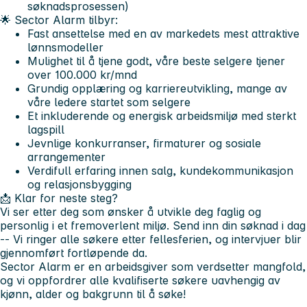
søknadsprosessen)
🌟 Sector Alarm tilbyr:
Fast ansettelse med en av markedets mest attraktive
lønnsmodeller
Mulighet til å tjene godt, våre beste selgere tjener
over 100.000 kr/mnd
Grundig opplæring og karriereutvikling, mange av
våre ledere startet som selgere
Et inkluderende og energisk arbeidsmiljø med sterkt
lagspill
Jevnlige konkurranser, firmaturer og sosiale
arrangementer
Verdifull erfaring innen salg, kundekommunikasjon
og relasjonsbygging
📩 Klar for neste steg?
Vi ser etter deg som ønsker å utvikle deg faglig og
personlig i et fremoverlent miljø. Send inn din søknad i dag
-- Vi ringer alle søkere etter fellesferien, og intervjuer blir
gjennomført fortløpende da.
Sector Alarm er en arbeidsgiver som verdsetter mangfold,
og vi oppfordrer alle kvalifiserte søkere uavhengig av
kjønn, alder og bakgrunn til å søke!