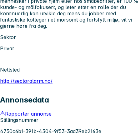
mennesker i private hjem eller hos småbedrifter, er 100 %
kunde- og målfokusert, og leter etter en rolle der du
kontinuerlig kan utvikle deg mens du jobber med
fantastiske kolleger i et morsomt og fartsfylt miljø, vil vi
gjerne høre fra deg.
Sektor
Privat
Nettsted
http://sectoralarm.no/
Annonsedata
Rapporter annonse
Stillingsnummer
4750c6b1-391b-4304-9f53-3ad39eb2163e