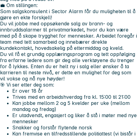
💼 Om stillingen:
Som salgskonsulent i Sector Alarm får du muligheten til å
gjøre en ekte forskjell!
Du vil jobbe med oppsøkende salg av brann- og
innbruddsalarmer til privatmarkedet, hvor du kan være
med på å skape trygghet for mennesker. Arbeidet foregår i
team med tett samarbeid og innebærer direkte
kundekontakt, hovedsakelig på ettermiddag og kveld.
Du vil få et grundig opplæringsprogram og tett oppfølging
fra erfarne ledere som gir deg alle verktøyene du trenger
for å lykkes. Enten du er helt ny i salg eller ønsker å ta
karrieren til neste nivå, er dette en mulighet for deg som
vil vokse og nå nye høyder!
🎯 Vi ser etter deg som:
Er over 18 år
Trives med en arbeidshverdag fra kl. 15:00 til 21:00
Kan jobbe mellom 2 og 5 kvelder per uke (mellom
mandag og fredag)
Er utadvendt, engasjert og liker å stå i møter med nye
mennesker
Snakker og forstår flytende norsk
Kan fremvise en tilfredsstillende politiattest (vi bistår i