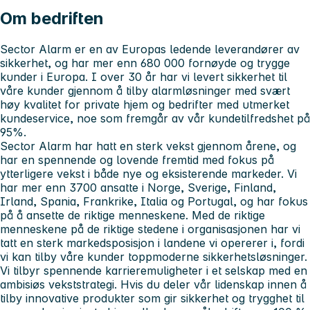
Om bedriften
Sector Alarm er en av Europas ledende leverandører av
sikkerhet, og har mer enn 680 000 fornøyde og trygge
kunder i Europa. I over 30 år har vi levert sikkerhet til
våre kunder gjennom å tilby alarmløsninger med svært
høy kvalitet for private hjem og bedrifter med utmerket
kundeservice, noe som fremgår av vår kundetilfredshet på
95%.
Sector Alarm har hatt en sterk vekst gjennom årene, og
har en spennende og lovende fremtid med fokus på
ytterligere vekst i både nye og eksisterende markeder. Vi
har mer enn 3700 ansatte i Norge, Sverige, Finland,
Irland, Spania, Frankrike, Italia og Portugal, og har fokus
på å ansette de riktige menneskene. Med de riktige
menneskene på de riktige stedene i organisasjonen har vi
tatt en sterk markedsposisjon i landene vi opererer i, fordi
vi kan tilby våre kunder toppmoderne sikkerhetsløsninger.
Vi tilbyr spennende karrieremuligheter i et selskap med en
ambisiøs vekststrategi. Hvis du deler vår lidenskap innen å
tilby innovative produkter som gir sikkerhet og trygghet til