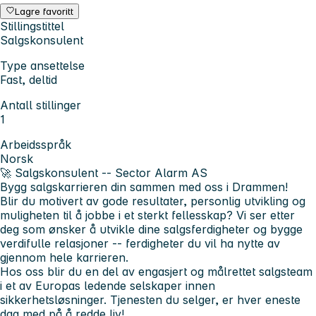
Lagre favoritt
Stillingstittel
Salgskonsulent
Type ansettelse
Fast, deltid
Antall stillinger
1
Arbeidsspråk
Norsk
🚀
Salgskonsulent -- Sector Alarm AS
Bygg salgskarrieren din sammen med oss i Drammen!
Blir du motivert av gode resultater, personlig utvikling og
muligheten til å jobbe i et sterkt fellesskap? Vi ser etter
deg som ønsker å utvikle dine salgsferdigheter og bygge
verdifulle relasjoner -- ferdigheter du vil ha nytte av
gjennom hele karrieren.
Hos oss blir du en del av engasjert og målrettet salgsteam
i et av Europas ledende selskaper innen
sikkerhetsløsninger. Tjenesten du selger, er hver eneste
dag med på å redde liv!