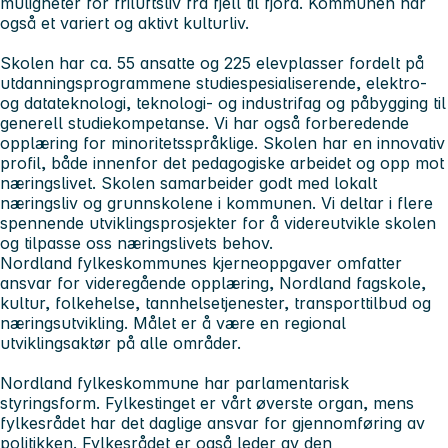
muligheter for friluftsliv fra fjell til fjord. Kommunen har
også et variert og aktivt kulturliv.
Skolen har ca. 55 ansatte og 225 elevplasser fordelt på
utdanningsprogrammene studiespesialiserende, elektro-
og datateknologi, teknologi- og industrifag og påbygging til
generell studiekompetanse. Vi har også forberedende
opplæring for minoritetsspråklige. Skolen har en innovativ
profil, både innenfor det pedagogiske arbeidet og opp mot
næringslivet. Skolen samarbeider godt med lokalt
næringsliv og grunnskolene i kommunen. Vi deltar i flere
spennende utviklingsprosjekter for å videreutvikle skolen
og tilpasse oss næringslivets behov.
Nordland fylkeskommunes kjerneoppgaver omfatter
ansvar for videregående opplæring, Nordland fagskole,
kultur, folkehelse, tannhelsetjenester, transporttilbud og
næringsutvikling. Målet er å være en regional
utviklingsaktør på alle områder.
Nordland fylkeskommune har parlamentarisk
styringsform. Fylkestinget er vårt øverste organ, mens
fylkesrådet har det daglige ansvar for gjennomføring av
politikken. Fylkesrådet er også leder av den