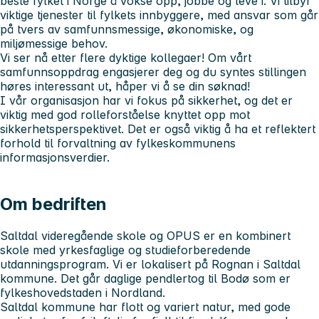
beste fylket i Norge å vokse opp, jobbe og leve i. Vi tilbyr
viktige tjenester til fylkets innbyggere, med ansvar som går
på tvers av samfunnsmessige, økonomiske, og
miljømessige behov.
Vi ser nå etter flere dyktige kollegaer! Om vårt
samfunnsoppdrag engasjerer deg og du syntes stillingen
høres interessant ut, håper vi å se din søknad!
I vår organisasjon har vi fokus på sikkerhet, og det er
viktig med god rolleforståelse knyttet opp mot
sikkerhetsperspektivet. Det er også viktig å ha et reflektert
forhold til forvaltning av fylkeskommunens
informasjonsverdier.
Om bedriften
Saltdal videregående skole og OPUS er en kombinert
skole med yrkesfaglige og studieforberedende
utdanningsprogram. Vi er lokalisert på Rognan i Saltdal
kommune. Det går daglige pendlertog til Bodø som er
fylkeshovedstaden i Nordland.
Saltdal kommune har flott og variert natur, med gode