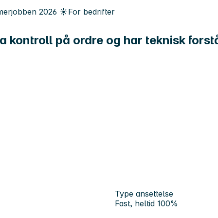
erjobben
2026
☀️
For bedrifter
a kontroll på ordre og har teknisk fors
Type ansettelse
Fast, heltid 100%