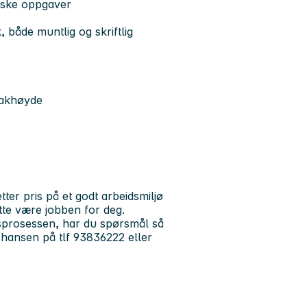
niske oppgaver
både muntlig og skriftlig
 takhøyde
ter pris på et godt arbeidsmiljø
te være jobben for deg.
esprosessen, har du spørsmål så
ohansen på tlf 93836222 eller