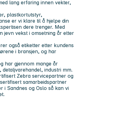
med lang erfaring innen vekter,
r, plastkortutstyr,
e er vi klare til å hjelpe din
ekspertisen dere trenger. Med
en jevn vekst i omsetning år etter
erer også etiketter etter kundens
rene i bransjen, og har
r og har gjennom mange år
k, detaljvarehandel, industri mm.
tifisert Zebra servicepartner og
sertifisert samarbeidspartner
r i Sandnes og Oslo så kan vi
et.