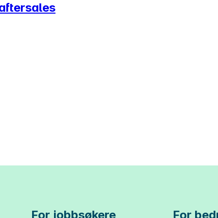
aftersales
For jobbsøkere
For bedr