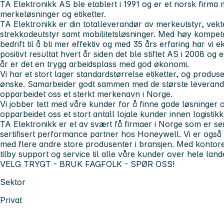
TA Elektronikk AS ble etablert i 1991 og er et norsk firma 
merkeløsninger og etiketter.
TA Elektronikk
er din totalleverandør av merkeutstyr, vekte
strekkodeutstyr samt mobilitetsløsninger. Med høy kompetans
bedrift til å bli mer effektiv og med 35 års erfaring har vi 
positivt resultat hvert år siden det ble stiftet AS i 2008 og 
år er det en trygg arbeidsplass med god økonomi.
Vi har et stort lager standardstørrelse etiketter, og produs
ønske. Samarbeider godt sammen med de største leverandø
opparbeidet oss et sterkt merkenavn i Norge.
Vi jobber tett med våre kunder for å finne gode løsninge
opparbeidet oss et stort antall lojale kunder innen logistik
TA Elektronikk er et av svært få firmaer i Norge som er ser
sertifisert performance partner hos Honeywell. Vi er også 
med flere andre store produsenter i bransjen. Med kontore
tilby support og service til alle våre kunder over hele land
VELG TRYGT - BRUK FAGFOLK - SPØR OSS!
Sektor
Privat