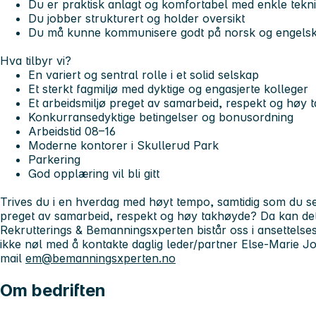
Du er praktisk anlagt og komfortabel med enkle tek
Du jobber strukturert og holder oversikt
Du må kunne kommunisere godt på norsk og engelsk, 
Hva tilbyr vi?
En variert og sentral rolle i et solid selskap
Et sterkt fagmiljø med dyktige og engasjerte kolleger
Et arbeidsmiljø preget av samarbeid, respekt og høy
Konkurransedyktige betingelser og bonusordning
Arbeidstid 08–16
Moderne kontorer i Skullerud Park
Parkering
God opplæring vil bli gitt
Trives du i en hverdag med høyt tempo, samtidig som du set
preget av samarbeid, respekt og høy takhøyde? Da kan det
Rekrutterings & Bemanningsxperten bistår oss i ansettels
ikke nøl med å kontakte daglig leder/partner Else-Marie J
mail
em@bemanningsxperten.no
Om bedriften