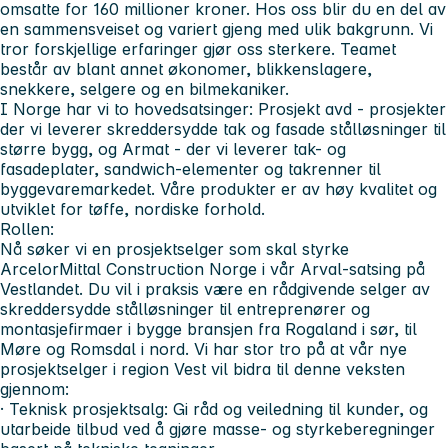
omsatte for 160 millioner kroner. Hos oss blir du en del av
en sammensveiset og variert gjeng med ulik bakgrunn. Vi
tror forskjellige erfaringer gjør oss sterkere. Teamet
består av blant annet økonomer, blikkenslagere,
snekkere, selgere og en bilmekaniker.
I Norge har vi to hovedsatsinger: Prosjekt avd - prosjekter
der vi leverer skreddersydde tak og fasade stålløsninger til
større bygg, og Armat - der vi leverer tak- og
fasadeplater, sandwich-elementer og takrenner til
byggevaremarkedet. Våre produkter er av høy kvalitet og
utviklet for tøffe, nordiske forhold.
Rollen:
Nå søker vi en prosjektselger som skal styrke
ArcelorMittal Construction Norge i vår Arval-satsing på
Vestlandet. Du vil i praksis være en rådgivende selger av
skreddersydde stålløsninger til entreprenører og
montasjefirmaer i bygge bransjen fra Rogaland i sør, til
Møre og Romsdal i nord. Vi har stor tro på at vår nye
prosjektselger i region Vest vil bidra til denne veksten
gjennom:
· Teknisk prosjektsalg: Gi råd og veiledning til kunder, og
utarbeide tilbud ved å gjøre masse- og styrkeberegninger