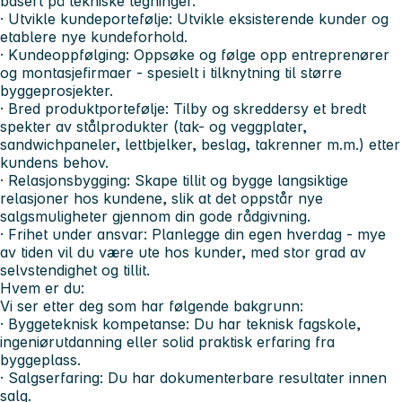
basert på tekniske tegninger.
· Utvikle kundeportefølje: Utvikle eksisterende kunder og
etablere nye kundeforhold.
· Kundeoppfølging: Oppsøke og følge opp entreprenører
og montasjefirmaer - spesielt i tilknytning til større
byggeprosjekter.
· Bred produktportefølje: Tilby og skreddersy et bredt
spekter av stålprodukter (tak- og veggplater,
sandwichpaneler, lettbjelker, beslag, takrenner m.m.) etter
kundens behov.
· Relasjonsbygging: Skape tillit og bygge langsiktige
relasjoner hos kundene, slik at det oppstår nye
salgsmuligheter gjennom din gode rådgivning.
· Frihet under ansvar: Planlegge din egen hverdag - mye
av tiden vil du være ute hos kunder, med stor grad av
selvstendighet og tillit.
Hvem er du:
Vi ser etter deg som har følgende bakgrunn:
· Byggeteknisk kompetanse: Du har teknisk fagskole,
ingeniørutdanning eller solid praktisk erfaring fra
byggeplass.
· Salgserfaring: Du har dokumenterbare resultater innen
salg.