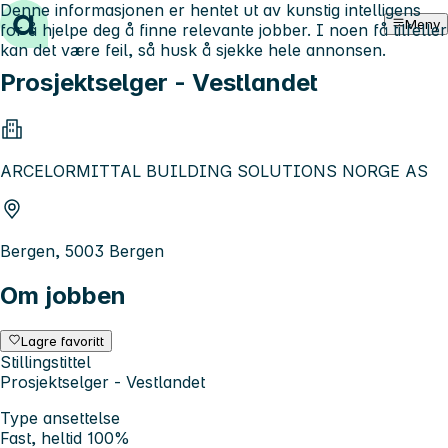
Denne informasjonen er hentet ut av kunstig intelligens
Hopp til innhold
Meny
for å hjelpe deg å finne relevante jobber. I noen få tilfeller
kan det være feil, så husk å sjekke hele annonsen.
Prosjektselger - Vestlandet
ARCELORMITTAL BUILDING SOLUTIONS NORGE AS
Bergen, 5003 Bergen
Om jobben
Lagre favoritt
Stillingstittel
Prosjektselger - Vestlandet
Type ansettelse
Fast, heltid 100%