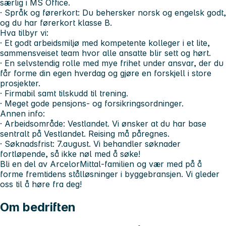
særlig i MS Office.
· Språk og førerkort: Du behersker norsk og engelsk godt,
og du har førerkort klasse B.
Hva tilbyr vi:
· Et godt arbeidsmiljø med kompetente kolleger i et lite,
sammensveiset team hvor alle ansatte blir sett og hørt.
· En selvstendig rolle med mye frihet under ansvar, der du
får forme din egen hverdag og gjøre en forskjell i store
prosjekter.
· Firmabil samt tilskudd til trening.
· Meget gode pensjons- og forsikringsordninger.
Annen info:
· Arbeidsområde: Vestlandet. Vi ønsker at du har base
sentralt på Vestlandet. Reising må påregnes.
· Søknadsfrist: 7.august. Vi behandler søknader
fortløpende, så ikke nøl med å søke!
Bli en del av ArcelorMittal-familien og vær med på å
forme fremtidens stålløsninger i byggebransjen. Vi gleder
oss til å høre fra deg!
Om bedriften