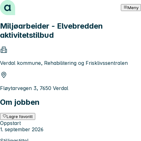
Hopp til innhold
Meny
Miljøarbeider - Elvebredden
aktivitetstilbud
Verdal kommune, Rehabilitering og Frisklivssentralen
Fløytarvegen 3, 7650 Verdal
Om jobben
Lagre favoritt
Oppstart
1. september 2026
Stillingstittel