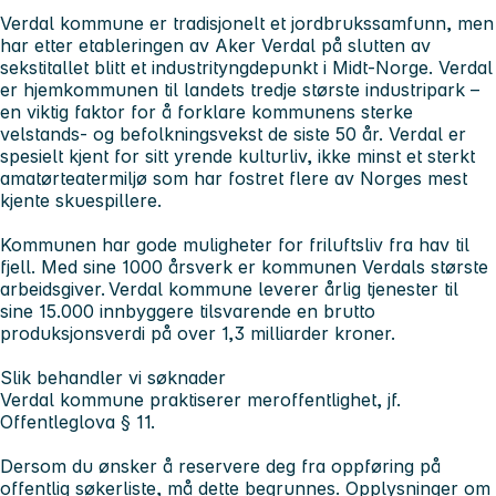
Verdal kommune er tradisjonelt et jordbrukssamfunn, men
har etter etableringen av Aker Verdal på slutten av
sekstitallet blitt et industrityngdepunkt i Midt-Norge. Verdal
er hjemkommunen til landets tredje største industripark –
en viktig faktor for å forklare kommunens sterke
velstands- og befolkningsvekst de siste 50 år. Verdal er
spesielt kjent for sitt yrende kulturliv, ikke minst et sterkt
amatørteatermiljø som har fostret flere av Norges mest
kjente skuespillere.
Kommunen har gode muligheter for friluftsliv fra hav til
fjell. Med sine 1000 årsverk er kommunen Verdals største
arbeidsgiver. Verdal kommune leverer årlig tjenester til
sine 15.000 innbyggere tilsvarende en brutto
produksjonsverdi på over 1,3 milliarder kroner.
Slik behandler vi søknader
Verdal kommune praktiserer meroffentlighet, jf.
Offentleglova § 11.
Dersom du ønsker å reservere deg fra oppføring på
offentlig søkerliste, må dette begrunnes. Opplysninger om