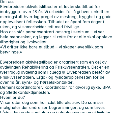
Om oss
Elvebredden aktivitetstilbud er et lavterskeltilbud for
innbyggere over 18 år. Vi arbeider for å gi hver enkelt en
meningsfull hverdag preget av mestring, trygghet og gode
opplevelser i fellesskap. Tilbudet er åpent fem dager i
uken, og vi samarbeider tett med frivillige.
Hos oss står personsentrert omsorg i sentrum – vi ser
hele mennesket, og legger til rette for at alle skal oppleve
tilhørighet og livskvalitet.
«Vi drifter ikke bare et tilbud – vi skaper øyeblikk som
betyr noe.»
Elvebredden aktivitetstilbud er organisert som en del av
avdelingen Rehabilitering og Frisklivssentralen. Det er en
tverrfaglig avdeling som i tillegg til Elvebredden består av
Frisklivssentralen, Ergo- og fysioterapitjenesten for de
over 18 år, syns- og hørselskontakter,
Demenskoordinatorer, Koordinator for alvorlig syke, BPA
og Støttekontakttjenesten.
Hvem er du?
Vi ser etter deg som har «det lille ekstra». Du som ser
muligheter der andre ser begrensninger, og som trives
både i den gode samtalen og i planleggingen av aktiviteter.