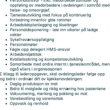
Personalansvar - inkl. medarbeidersamtaler og
oppføling av medarbeidere i avdelingen i samråd med
helse- og omsorgsjef.
Tjenesteutvikling med fokus på kontinuerlig
forbedring innenfor gitte rammer
Arbeidstidsplanlegging og tilsettinger
Personaldisponering - leie inn vikarer på ledige
vakter
Sykefraværsoppfølging
Personalmøter
Føgle opp delegert HMS-ansvar
Arbeidsmiljøtiltak
Kvalitetssikring og kompetanseutvikling
Samarbeide med andre internt i tjenesteområdet, men
også ellers i organisasjonen
I tillegg til lederoppgaver, skal avdelingsleder følge opp
og bidra i ordinær dift av kjøkkenavdelingen:
Daglig produksjon av mat
Bidra til matglede og riktig ernæring hos pasientene
Vakuumering, merking og pakking av mat
Varebestilling og varemottak
Oppvask og renhold