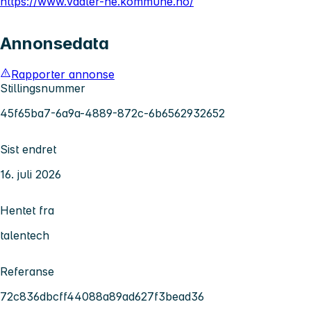
https://www.vaaler-he.kommune.no/
Annonsedata
Rapporter annonse
Stillingsnummer
45f65ba7-6a9a-4889-872c-6b6562932652
Sist endret
16. juli 2026
Hentet fra
talentech
Referanse
72c836dbcff44088a89ad627f3bead36