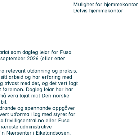
Mulighet for hjemmekontor
Delvis hjemmekontor
ariat som dagleg leiar for Fusa
io september 2026 (eller etter
a relevant utdanning og praksis.
 sitt arbeid og har erfaring med
trivast med det, og det vert lagt
t føremon. Dagleg leiar har har
u må vera lojal mot Den norske
bil.
tfordrande og spennande oppgåver
vert utforma i lag med styret for
.frivilligsentral.no eller Fusa
 næraste administrative
rd`n Nærsenter i Eikelandsosen.