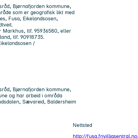
lesråd, Bjørnafjorden kommune,
område som er geografisk likt med
es, Fusa, Eikelandsosen,
tveit.
r Markhus, tlf. 95936580, eller
tland, tlf. 90918735.
Eikelandsosen /
lesråd, Bjørnafjorden kommune,
mune og har arbeid i områda
ndsdalen, Sævareid, Baldersheim
Nettsted
http://fusa.frivilligsentral.no