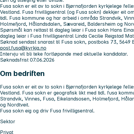
Løn og tilsetjing etter avtale.
Fusa sokn er eit av to sokn i Bjørnafjorden kyrkjelege fel
Vestland. Fusa frivilligsentral (og Fusa sokn) dekkjer eit 
tidl. Fusa kommune og har arbeid i områda Strandvik, Vinn
Holmefjord, Hålandsdalen, Sævareid, Baldersheim og Nord
Spørsmål kan rettast til dagleg leiar i Fusa sokn Hans Eina
dagleg leiar i Fusa frivilligsentral Linda Cecilie Reigstad Ma
Søknad sendast
snaras
t til Fusa sokn, postboks 73, 5649 
post.fusa@kyrkja.no
Intervju vil bli teke fortløpande med aktuelle kandidatar.
Søknadsfrist 07.06.2026
Om bedriften
Fusa sokn er eit av to sokn i Bjørnafjorden kyrkjelege fel
Vestland. Fusa sokn er geografisk likt med tidl. fusa kom
Strandvik, Vinnes, Fusa, Eikelandsosen, Holmefjord, Håla
og Nordtveit.
Fusa sokn eig og driv Fusa frivilligsentral.
Sektor
Privat