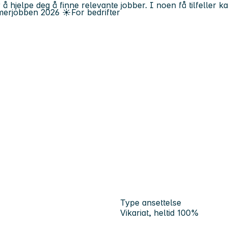
 å hjelpe deg å finne relevante jobber. I noen få tilfeller 
erjobben
2026
☀️
For bedrifter
Type ansettelse
Vikariat, heltid 100%