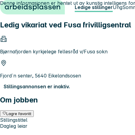
Denne informasjonen er hentet ut av kunstig intelligens for
Hopp til innhold
Ledige stillinger
Ung
Somm
Ledig vikariat ved Fusa frivilligsentral
Bjørnafjorden kyrkjelege fellesråd v/Fusa sokn
Fjord`n senter, 5640 Eikelandsosen
Stillingsannonsen er inaktiv.
Om jobben
Lagre favoritt
Stillingstittel
Dagleg leiar