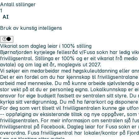
Antall stillinger
1
AI
Bruk av kunstig intelligens
Vikariat som dagleg leiar i 100% stilling
Bjørnafjorden kyrjelege fellesråd v/Fusa sokn har ledig vik
frivilligsentral. Stillinga er 100% og er eit vikariat frå med
avtale) og om lag eit år, moglegvis ut 2027.
Vi søkjer ein medarbeidar med høgskuleutdanning eller ann
Det er ein fordel om du har kjennskap til frivilligsentralane
arbeid med menneske. Du må kunne arbeide sjølvstendig og 
stor vekt på at du er personleg eigna. Lokalkunnskap er ei
ansvar for eige budsjett fastsett av sentralen sitt styre. D
kyrkja sitt verdigrunnlag. Du må ha førarkort og disponere 
For deg som vert tilsett vil frivilligsentralen kunne gje u
-- oppfølging av eksisterande tiltak og nye oppgåver, som 
frivilligsentralen. For meir informasjon om sentralen sjå fusa
frivilligsentral på Facebook. Dagleg leiar for Fusa sokn er
overordna. Fusa frivilligsentral har lokaler/kontor på Fjo