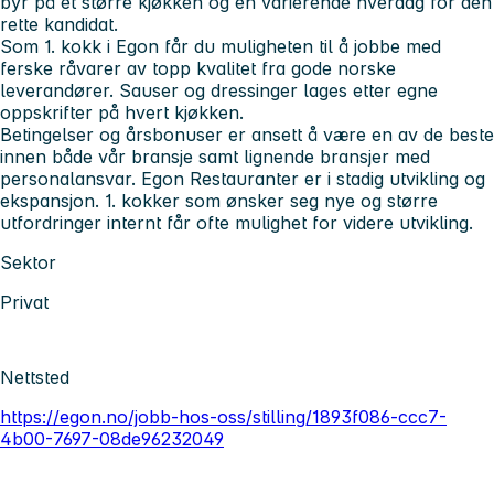
byr på et større kjøkken og en varierende hverdag for den
rette kandidat.
Som 1. kokk i Egon får du muligheten til å jobbe med
ferske råvarer av topp kvalitet fra gode norske
leverandører. Sauser og dressinger lages etter egne
oppskrifter på hvert kjøkken.
Betingelser og årsbonuser er ansett å være en av de beste
innen både vår bransje samt lignende bransjer med
personalansvar. Egon Restauranter er i stadig utvikling og
ekspansjon. 1. kokker som ønsker seg nye og større
utfordringer internt får ofte mulighet for videre utvikling.
Sektor
Privat
Nettsted
https://egon.no/jobb-hos-oss/stilling/1893f086-ccc7-
4b00-7697-08de96232049