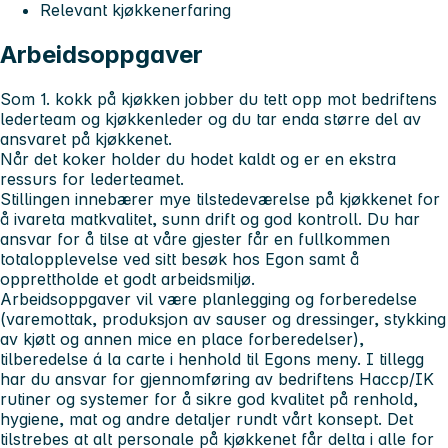
Relevant kjøkkenerfaring
Arbeidsoppgaver
Som 1. kokk på kjøkken jobber du tett opp mot bedriftens
lederteam og kjøkkenleder og du tar enda større del av
ansvaret på kjøkkenet.
Når det koker holder du hodet kaldt og er en ekstra
ressurs for lederteamet.
Stillingen innebærer mye tilstedeværelse på kjøkkenet for
å ivareta matkvalitet, sunn drift og god kontroll. Du har
ansvar for å tilse at våre gjester får en fullkommen
totalopplevelse ved sitt besøk hos Egon samt å
opprettholde et godt arbeidsmiljø.
Arbeidsoppgaver vil være planlegging og forberedelse
(varemottak, produksjon av sauser og dressinger, stykking
av kjøtt og annen mice en place forberedelser),
tilberedelse á la carte i henhold til Egons meny. I tillegg
har du ansvar for gjennomføring av bedriftens Haccp/IK
rutiner og systemer for å sikre god kvalitet på renhold,
hygiene, mat og andre detaljer rundt vårt konsept. Det
tilstrebes at alt personale på kjøkkenet får delta i alle for