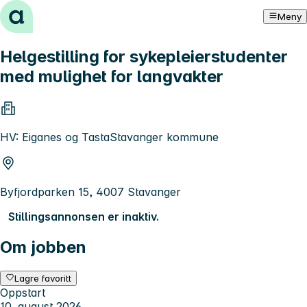
Hopp til innhold
Meny
Helgestilling for sykepleierstudenter
med mulighet for langvakter
HV: Eiganes og TastaStavanger kommune
Byfjordparken 15, 4007 Stavanger
Stillingsannonsen er inaktiv.
Om jobben
Lagre favoritt
Oppstart
10. august 2026