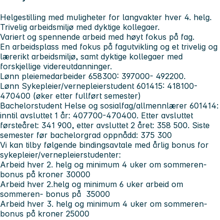
Helgestilling med muligheter for langvakter hver 4. helg.
Trivelig arbeidsmiljø med dyktige kollegaer.
Variert og spennende arbeid med høyt fokus på fag.
En arbeidsplass med fokus på fagutvikling og et trivelig og
lærerikt arbeidsmiljø, samt dyktige kollegaer med
forskjellige videreutdanninger.
Lønn pleiemedarbeider 658300: 397000- 492200.
Lønn Sykepleier/vernepleierstudent 601415: 418100-
470400 (øker etter fullført semester)
Bachelorstudent Helse og sosialfag/allmennlærer 601414:
inntil avsluttet 1 år: 407700-470400. Etter avsluttet
førsteåret: 341 900, etter avsluttet 2 året: 358 500. Siste
semester før bachelorgrad oppnådd: 375 300
Vi kan tilby følgende bindingsavtale med årlig bonus for
sykepleier/vernepleierstudenter:
Arbeid hver 2. helg og minimum 4 uker om sommeren-
bonus på kroner 30000
Arbeid hver 2.helg og minimum 6 uker arbeid om
sommeren- bonus på 35000
Arbeid hver 3. helg og minimum 4 uker om sommeren-
bonus på kroner 25000