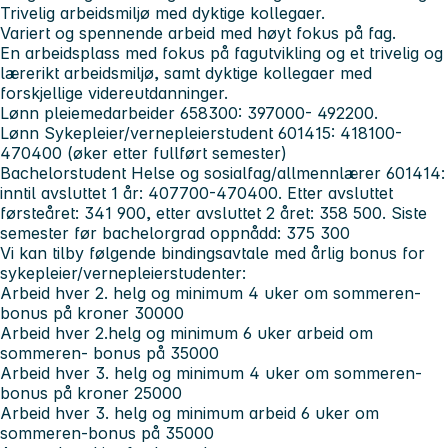
Trivelig arbeidsmiljø med dyktige kollegaer.
Variert og spennende arbeid med høyt fokus på fag.
En arbeidsplass med fokus på fagutvikling og et trivelig og
lærerikt arbeidsmiljø, samt dyktige kollegaer med
forskjellige videreutdanninger.
Lønn pleiemedarbeider 658300: 397000- 492200.
Lønn Sykepleier/vernepleierstudent 601415: 418100-
470400 (øker etter fullført semester)
Bachelorstudent Helse og sosialfag/allmennlærer 601414:
inntil avsluttet 1 år: 407700-470400. Etter avsluttet
førsteåret: 341 900, etter avsluttet 2 året: 358 500. Siste
semester før bachelorgrad oppnådd: 375 300
Vi kan tilby følgende bindingsavtale med årlig bonus for
sykepleier/vernepleierstudenter:
Arbeid hver 2. helg og minimum 4 uker om sommeren-
bonus på kroner 30000
Arbeid hver 2.helg og minimum 6 uker arbeid om
sommeren- bonus på 35000
Arbeid hver 3. helg og minimum 4 uker om sommeren-
bonus på kroner 25000
Arbeid hver 3. helg og minimum arbeid 6 uker om
sommeren-bonus på 35000