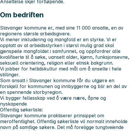
Ansettelse skjer fortløpende.
Om bedriften
Stavanger kommune er, med sine 11 000 ansatte, en av
regionens største arbeidsgivere.
Vi mener inkludering og mangfold er en styrke. Vi er
opptatt av at arbeidsstyrken i størst mulig grad skal
gjenspeile mangfoldet i samfunnet, og oppfordrer alle
kvalifiserte til å søke, uansett alder, kjønn, funksjonsevne,
seksuell orientering, religion eller etnisk bakgrunn.
Vi jobber for heltidskultur med mål om å ansette i hele
stillinger.
Som ansatt i Stavanger kommune får du utgjøre en
forskjell for kommunen og innbyggerne og blir en del av
en spennende storbyregion.
Vi bygger fellesskap ved å være nære, åpne og
nyskapende
Offentlig søkerliste:
Stavanger kommune praktiserer prinsippet om
meroffentlighet. Offentlig søkerliste vil normalt inneholde
navn på samtlige søkere. Det må foreligge tungtveiende