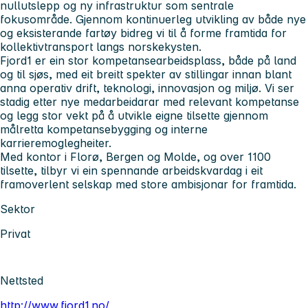
nullutslepp og ny infrastruktur som sentrale
fokusområde. Gjennom kontinuerleg utvikling av både nye
og eksisterande fartøy bidreg vi til å forme framtida for
kollektivtransport langs norskekysten.
Fjord1 er ein stor kompetansearbeidsplass, både på land
og til sjøs, med eit breitt spekter av stillingar innan blant
anna operativ drift, teknologi, innovasjon og miljø. Vi ser
stadig etter nye medarbeidarar med relevant kompetanse
og legg stor vekt på å utvikle eigne tilsette gjennom
målretta kompetansebygging og interne
karrieremoglegheiter.
Med kontor i Florø, Bergen og Molde, og over 1100
tilsette, tilbyr vi ein spennande arbeidskvardag i eit
framoverlent selskap med store ambisjonar for framtida.
Sektor
Privat
Nettsted
http://www.fjord1.no/