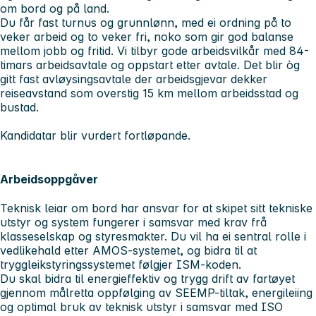
om bord og på land.
Du får fast turnus og grunnlønn, med ei ordning på to
veker arbeid og to veker fri, noko som gir god balanse
mellom jobb og fritid. Vi tilbyr gode arbeidsvilkår med 84-
timars arbeidsavtale og oppstart etter avtale. Det blir òg
gitt fast avløysingsavtale der arbeidsgjevar dekker
reiseavstand som overstig 15 km mellom arbeidsstad og
bustad.
Kandidatar blir vurdert fortløpande.
Arbeidsoppgåver
Teknisk leiar om bord har ansvar for at skipet sitt tekniske
utstyr og system fungerer i samsvar med krav frå
klasseselskap og styresmakter. Du vil ha ei sentral rolle i
vedlikehald etter AMOS-systemet, og bidra til at
tryggleikstyringssystemet følgjer ISM-koden.
Du skal bidra til energieffektiv og trygg drift av fartøyet
gjennom målretta oppfølging av SEEMP-tiltak, energileiing
og optimal bruk av teknisk utstyr i samsvar med ISO