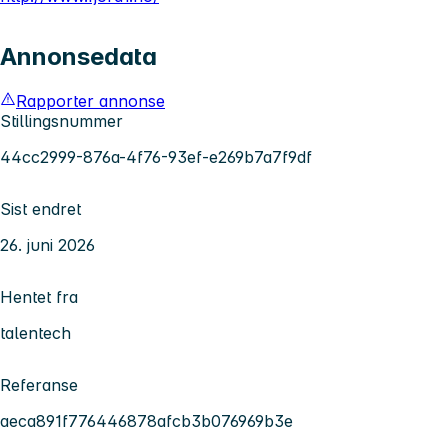
Annonsedata
Rapporter annonse
Stillingsnummer
44cc2999-876a-4f76-93ef-e269b7a7f9df
Sist endret
26. juni 2026
Hentet fra
talentech
Referanse
aeca891f776446878afcb3b076969b3e