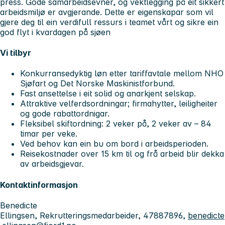
press. Gode samarbeidsevner, og vektlegging på eit sikkert
arbeidsmiljø er avgjerande. Dette er eigenskapar som vil
gjere deg til ein verdifull ressurs i teamet vårt og sikre ein
god flyt i kvardagen på sjøen
Vi tilbyr
Konkurransedyktig løn etter tariffavtale mellom NHO
Sjøfart og Det Norske Maskinistforbund.
Fast ansettelse i eit solid og anarkjent selskap.
Attraktive velferdsordningar; firmahytter, leiligheiter
og gode rabattordnigar.
Fleksibel skiftordning: 2 veker på, 2 veker av – 84
timar per veke.
Ved behov kan ein bu om bord i arbeidsperioden.
Reisekostnader over 15 km til og frå arbeid blir dekka
av arbeidsgjevar.
Kontaktinformasjon
Benedicte
Ellingsen, Rekrutteringsmedarbeider, 47887896,
benedicte