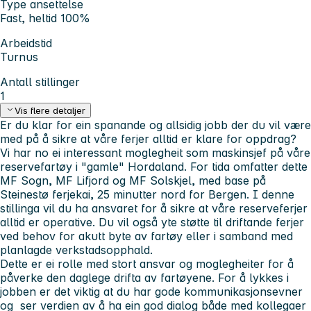
Type ansettelse
Fast, heltid 100%
Arbeidstid
Turnus
Antall stillinger
1
Vis flere detaljer
E
r du klar for ein spanande og allsidig jobb der du vil være
med på å sikre at våre ferjer alltid er klare for oppdrag?
Vi har no ei interessant moglegheit som maskinsjef på våre
reservefartøy i "gamle" Hordaland. For tida omfatter dette
MF Sogn, MF Lifjord og MF Solskjel, med base på
Steinestø ferjekai, 25 minutter nord for Bergen. I denne
stillinga vil du ha ansvaret for å sikre at våre reserveferjer
alltid er operative. Du vil også yte støtte til driftande ferjer
ved behov for akutt byte av fartøy eller i samband med
planlagde verkstadsopphald.
Dette er ei rolle med stort ansvar og moglegheiter for å
påverke den daglege drifta av fartøyene. For å lykkes i
jobben er det viktig at du har gode kommunikasjonsevner
og ser verdien av å ha ein god dialog både med kollegaer