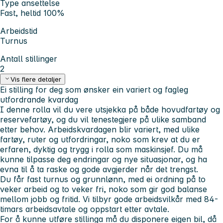
Type ansettelse
Fast, heltid 100%
Arbeidstid
Turnus
Antall stillinger
2
Vis flere detaljer
Ei stilling for deg som ønsker ein variert og fagleg
utfordrande kvardag
I denne rolla vil du vere utsjekka på både hovudfartøy og
reservefartøy, og du vil tenestegjere på ulike samband
etter behov. Arbeidskvardagen blir variert, med ulike
fartøy, ruter og utfordringar, noko som krev at du er
erfaren, dyktig og trygg i rolla som maskinsjef. Du må
kunne tilpasse deg endringar og nye situasjonar, og ha
evna til å ta raske og gode avgjerder når det trengst.
Du får fast turnus og grunnlønn, med ei ordning på to
veker arbeid og to veker fri, noko som gir god balanse
mellom jobb og fritid. Vi tilbyr gode arbeidsvilkår med 84-
timars arbeidsavtale og oppstart etter avtale.
For å kunne utføre stillinga må du disponere eigen bil, då