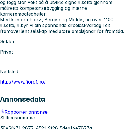
og legg stor vekt på å utvikle eigne tilsette gjennom
målretta kompetansebygging og interne
karrieremoglegheiter.
Med kontor i Florø, Bergen og Molde, og over 1100
tilsette, tilbyr vi ein spennande arbeidskvardag i eit
framoverlent selskap med store ambisjonar for framtida.
Sektor
Privat
Nettsted
http://www.fjord1.no/
Annonsedata
Rapporter annonse
Stillingsnummer
38e5f431-9877-4591-9f28-5dea14e7877a