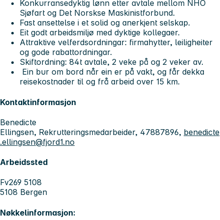
Konkurransedyktig lønn etter avtale mellom NHO
Sjøfart og Det Norskse Maskinistforbund.
Fast ansettelse i et solid og anerkjent selskap.
Eit godt arbeidsmiljø med dyktige kollegaer.
Attraktive velferdsordningar: firmahytter, leiligheiter
og gode rabattordningar.
Skiftordning: 84t avtale, 2 veke på og 2 veker av.
Ein bur om bord når ein er på vakt, og får dekka
reisekostnader til og frå arbeid over 15 km.
Kontaktinformasjon
Benedicte
Ellingsen, Rekrutteringsmedarbeider, 47887896,
benedicte
.ellingsen@fjord1.no
Arbeidssted
Fv269 5108
5108 Bergen
Nøkkelinformasjon: