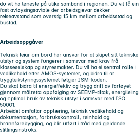
du vil ha teneste på ulike samband i regionen. Du vil få ein
fast avløysingsavtale der arbeidsgjevar dekker
reiseavstand som overstig 15 km mellom arbeidsstad og
bustad.
Arbeidsoppgåver
Teknisk leiar om bord har ansvar for at skipet sitt tekniske
utstyr og system fungerer i samsvar med krav frå
klasseselskap og styresmakter. Du vil ha ei sentral rolle i
vedlikehald etter AMOS-systemet, og bidra til at
tryggleikstyringssystemet følgjer ISM-koden.
Du skal bidra til energieffektiv og trygg drift av fartøyet
gjennom målretta oppfølging av SEEMP-tiltak, energileiing
og optimal bruk av teknisk utstyr i samsvar med ISO
50001.
Arbeidet omfattar opplæring, teknisk vedlikehald og
dokumentasjon, forbrukskontroll, reinhald og
brannførebygging, og blir utført i tråd med gjeldande
stillingsinstruks.