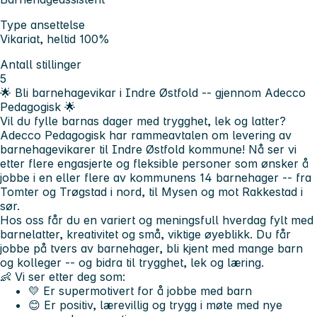
Type ansettelse
Vikariat, heltid 100%
Antall stillinger
5
🌟
Bli barnehagevikar i Indre Østfold -- gjennom Adecco
Pedagogisk
🌟
Vil du fylle barnas dager med trygghet, lek og latter?
Adecco Pedagogisk
har rammeavtalen om levering av
barnehagevikarer til
Indre Østfold kommune
! Nå ser vi
etter flere engasjerte og fleksible personer som ønsker å
jobbe i en eller flere av kommunens 14 barnehager -- fra
Tomter og Trøgstad i nord, til Mysen og mot Rakkestad i
sør.
Hos oss får du en variert og meningsfull hverdag fylt med
barnelatter, kreativitet og små, viktige øyeblikk. Du får
jobbe på tvers av barnehager, bli kjent med mange barn
og kolleger -- og bidra til trygghet, lek og læring.
👶
Vi ser etter deg som:
💛 Er
supermotivert for å jobbe med barn
😊 Er
positiv, lærevillig og trygg
i møte med nye