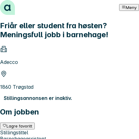
Hopp til innhold
Meny
Friår eller student fra høsten?
Meningsfull jobb i barnehage!
Adecco
1860 Trøgstad
Stillingsannonsen er inaktiv.
Om jobben
Lagre favoritt
Stillingstittel
Barnehageassistent