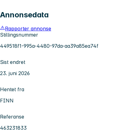
Annonsedata
Rapporter annonse
Stillingsnummer
449518f1-995a-4480-97da-aa39a85ea74f
Sist endret
23. juni 2026
Hentet fra
FINN
Referanse
463231833