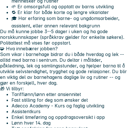
mennesker og rutiner
🌱 Er
omsorgsfull og opptatt av barns utvikling
🔁 Er klar for både
korte og lengre vikariater
🎓 Har erfaring som
barne- og ungdomsarbeider,
assistent
, eller annen relevant bakgrunn
Du må kunne jobbe 3--5 dager i uken og ha gode
norskkunnskaper (språkkrav gjelder for enkelte søkere).
Politiattest må vises før oppstart.
🧩
Hva innebærer jobben?
Som vikar i barnehage bidrar du i både hverdag og lek --
alltid med barna i sentrum. Du deltar i måltider,
påkledning, lek og samlingsstunder, og hjelper barna til å
utvikle selvstendighet, trygghet og gode relasjoner. Du blir
en viktig del av barnehagens daglige liv og rutiner -- og
gjør en forskjell, hver dag.
🎁
Vi tilbyr:
Tarifflønn/lønn etter ansiennitet
Fast stilling for deg som ønsker det
Adecco Academy - Kurs og faglig utvikling
Assistentkurs
Enkel timeføring og oppdragsoversikt i app
Lønn hver 14. dag