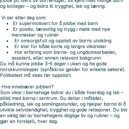
jobbe på tvers av barnehager, bli kjent med mange barn
og kolleger – og bidra til trygghet, lek og læring.
Vi ser etter deg som:
Er
supermotivert for å jobbe med barn
Er
positiv, lærevillig og trygg
i møte med nye
mennesker og rutiner
Er
omsorgsfull og opptatt av barns utvikling
Er klar for både
korte og lengre vikariater
Har erfaring som
barne- og ungdomsarbeider,
assistent
, eller annen relevant bakgrunn
Du må kunne jobbe 3–5 dager i uken og ha gode
norskkunnskaper (språkkrav gjelder for enkelte søkere).
Politiattest må vises før oppstart.
Hva innebærer jobben?
Som vikar i barnehage bidrar du i både hverdag og lek –
alltid med barna i sentrum. Du deltar i måltider,
påkledning, lek og samlingsstunder, og hjelper barna til å
utvikle selvstendighet, trygghet og gode relasjoner. Du blir
en viktig del av barnehagens daglige liv og rutiner – og
gjør en forskjell, hver dag.