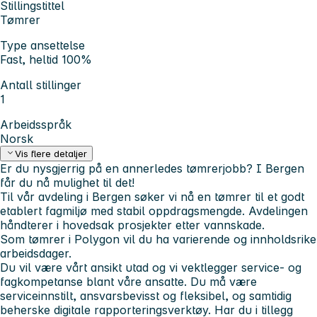
Stillingstittel
Tømrer
Type ansettelse
Fast, heltid 100%
Antall stillinger
1
Arbeidsspråk
Norsk
Vis flere detaljer
Er du nysgjerrig på en annerledes tømrerjobb? I Bergen
får du nå mulighet til det!
Til vår avdeling i
Bergen
søker vi nå en
tømrer
til et godt
etablert fagmiljø med stabil oppdragsmengde. Avdelingen
håndterer i hovedsak prosjekter etter vannskade.
Som tømrer i Polygon vil du ha varierende og innholdsrike
arbeidsdager.
Du vil være vårt ansikt utad og vi vektlegger service- og
fagkompetanse blant våre ansatte. Du må være
serviceinnstilt, ansvarsbevisst og fleksibel, og samtidig
beherske digitale rapporteringsverktøy. Har du i tillegg