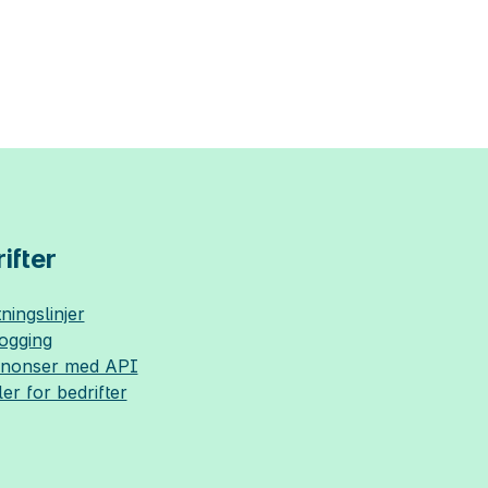
ifter
ningslinjer
logging
nnonser med API
ler for bedrifter