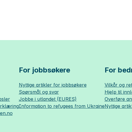
For jobbsøkere
For bedr
Nyttige artikler for jobbsøkere
Vilkår og ret
Spørsmål og svar
Hjelp til inn
sler
Jobbe i utlandet (EURES)
Overføre a
erklæring
Information to refugees from Ukraine
Nyttige artik
sen.no