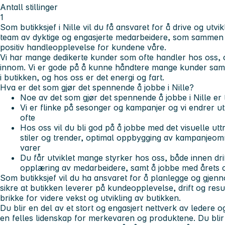
Antall stillinger
1
Som butikksjef i Nille vil du få ansvaret for å
drive og utvik
team av dyktige og engasjerte medarbeidere, som sammen 
positiv handleopplevelse for kundene våre.
Vi har mange dedikerte kunder som ofte handler hos oss,
innom. Vi er gode på å kunne håndtere mange kunder samti
i butikken, og hos oss er det
energi
og
fart
.
Hva er det som gjør det spennende å jobbe i Nille?
Noe av det som gjør det spennende å jobbe i Nille e
Vi er flinke på sesonger og kampanjer og vi endrer ut
ofte
Hos oss vil du bli god på å jobbe med det visuelle uttr
stiler og trender, optimal oppbygging av kampanjeo
varer
Du får utviklet mange styrker hos oss, både innen dri
opplæring av medarbeidere, samt å jobbe med årets o
Som butikksjef vil du ha ansvaret for å planlegge og gjenno
sikre at butikken leverer på kundeopplevelse, drift og resu
brikke for videre vekst og utvikling av butikken.
Du blir en del av et stort og engasjert nettverk av ledere og
en felles lidenskap for merkevaren og produktene. Du blir 