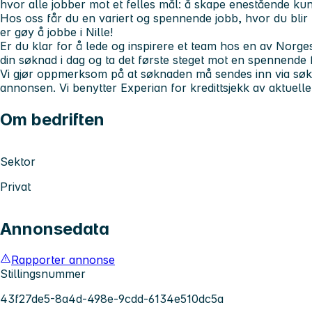
hvor alle jobber mot et felles mål: å skape enestående ku
Hos oss får du en variert og spennende jobb, hvor du blir u
er gøy å jobbe i Nille!
Er du klar for å lede og inspirere et team hos en av Norges
din søknad i dag og ta det første steget mot en spennende 
Vi gjør oppmerksom på at søknaden må sendes inn via søkn
annonsen. Vi benytter Experian for kredittsjekk av aktuelle
Om bedriften
Sektor
Privat
Annonsedata
Rapporter annonse
Stillingsnummer
43f27de5-8a4d-498e-9cdd-6134e510dc5a