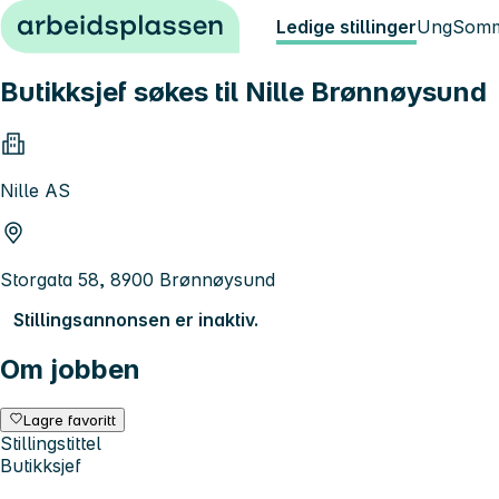
Hopp til innhold
Ledige stillinger
Ung
Somm
Butikksjef søkes til Nille Brønnøysund
Nille AS
Storgata 58, 8900 Brønnøysund
Stillingsannonsen er inaktiv.
Om jobben
Lagre favoritt
Stillingstittel
Butikksjef