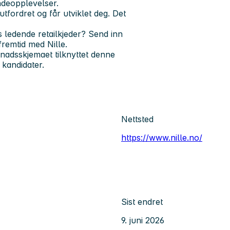
ndeopplevelser.
tfordret og får utviklet deg.
Det
 ledende retailkjeder?
Send inn
fremtid med Nille.
adsskjemaet tilknyttet denne
 kandidater.
Nettsted
https://www.nille.no/
Sist endret
9. juni 2026