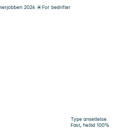
erjobben
2026
☀️
For bedrifter
Type ansettelse
Fast, heltid 100%