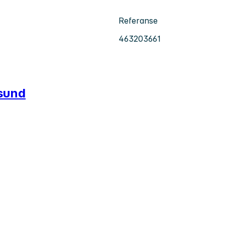
Referanse
463203661
ysund