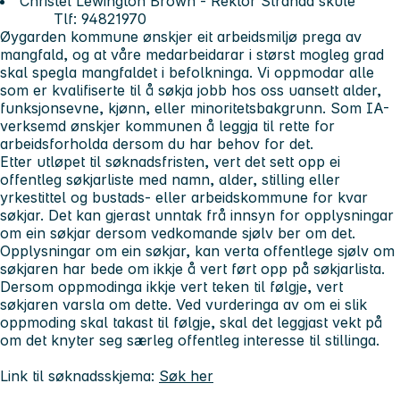
Christel Lewington Brown - Rektor Stranda skule
Tlf:
94821970
Øygarden kommune ønskjer eit arbeidsmiljø prega av
mangfald, og at våre medarbeidarar i størst mogleg grad
skal spegla mangfaldet i befolkninga. Vi oppmodar alle
som er kvalifiserte til å søkja jobb hos oss uansett alder,
funksjonsevne, kjønn, eller minoritetsbakgrunn. Som IA-
verksemd ønskjer kommunen å leggja til rette for
arbeidsforholda dersom du har behov for det.
Etter utløpet til søknadsfristen, vert det sett opp ei
offentleg søkjarliste med namn, alder, stilling eller
yrkestittel og bustads- eller arbeidskommune for kvar
søkjar. Det kan gjerast unntak frå innsyn for opplysningar
om ein søkjar dersom vedkomande sjølv ber om det.
Opplysningar om ein søkjar, kan verta offentlege sjølv om
søkjaren har bede om ikkje å vert ført opp på søkjarlista.
Dersom oppmodinga ikkje vert teken til følgje, vert
søkjaren varsla om dette. Ved vurderinga av om ei slik
oppmoding skal takast til følgje, skal det leggjast vekt på
om det knyter seg særleg offentleg interesse til stillinga.
Link til søknadsskjema:
Søk her