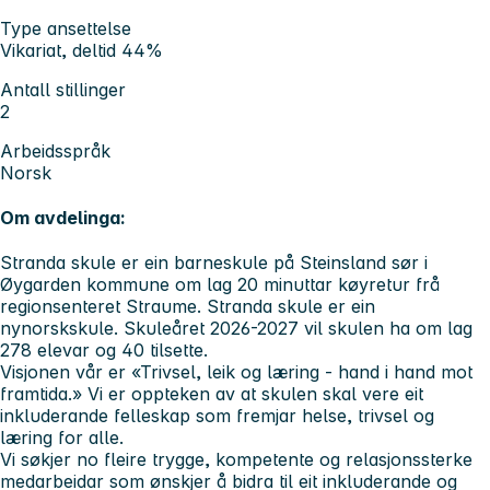
Type ansettelse
Vikariat, deltid 44%
Antall stillinger
2
Arbeidsspråk
Norsk
Om avdelinga:
Stranda skule er ein barneskule på Steinsland sør i
Øygarden kommune om lag 20 minuttar køyretur frå
regionsenteret Straume. Stranda skule er ein
nynorskskule. Skuleåret 2026-2027 vil skulen ha om lag
278 elevar og 40 tilsette.
Visjonen vår er «Trivsel, leik og læring - hand i hand mot
framtida.» Vi er oppteken av at skulen skal vere eit
inkluderande felleskap som fremjar helse, trivsel og
læring for alle.
Vi søkjer no fleire trygge, kompetente og relasjonssterke
medarbeidar som ønskjer å bidra til eit inkluderande og