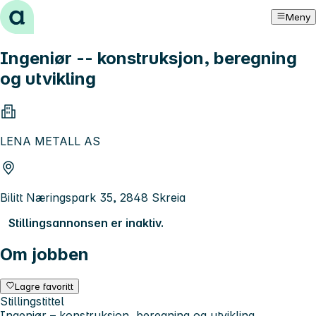
Hopp til innhold
Meny
Ingeniør -- konstruksjon, beregning
og utvikling
LENA METALL AS
Bilitt Næringspark 35, 2848 Skreia
Stillingsannonsen er inaktiv.
Om jobben
Lagre favoritt
Stillingstittel
Ingeniør – konstruksjon, beregning og utvikling