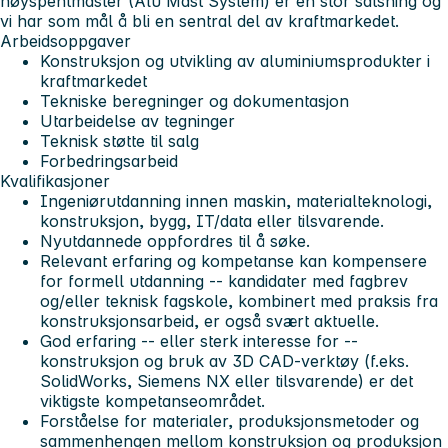
høyspentmaster (Alu Mast System) er en stor satsning og
vi har som mål å bli en sentral del av kraftmarkedet.
Arbeidsoppgaver
Konstruksjon og utvikling av aluminiumsprodukter i
kraftmarkedet
Tekniske beregninger og dokumentasjon
Utarbeidelse av tegninger
Teknisk støtte til salg
Forbedringsarbeid
Kvalifikasjoner
Ingeniørutdanning innen maskin, materialteknologi,
konstruksjon, bygg, IT/data eller tilsvarende.
Nyutdannede oppfordres til å søke.
Relevant erfaring og kompetanse kan kompensere
for formell utdanning -- kandidater med fagbrev
og/eller teknisk fagskole, kombinert med praksis fra
konstruksjonsarbeid, er også svært aktuelle.
God erfaring -- eller sterk interesse for --
konstruksjon og bruk av 3D CAD-verktøy (f.eks.
SolidWorks, Siemens NX eller tilsvarende) er det
viktigste kompetanseområdet.
Forståelse for materialer, produksjonsmetoder og
sammenhengen mellom konstruksjon og produksjon